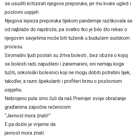
se usuditi kritizirati njegove preporuke, jer mu kvare ugled i
poslovni uspjeh.
Njegova lepeza preporuka tijekom pandemije razlikovala se
od najblaže do najstrože, pa svatko tko je bilo što rekao o
njegovim savjetima može biti tuženik u budućem sudskom
procesu.
Siromašni ljudi postali su žrtva bolesti , bez obzira o kojoj
se bolesti radi, napušteni i zanemareni, oni nemaju koga
tužiti, onkološki bolesnici koji ne mogu dobiti potrebni lijek,
također, a razni špekulanti i profiteri brinu o poslovnom
uspjehu.
Nebrojeno puta smo čuli da naš Premijer svoje obraćanje
građanima započne rečenicom:
“Javnost mora znati!”
E pa došlo je vrijeme da
javnost mora znati: