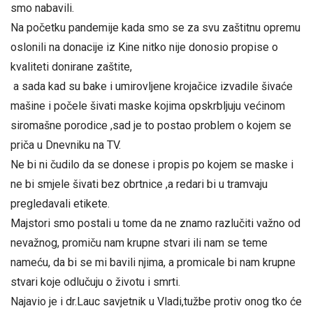
smo nabavili.
Na početku pandemije kada smo se za svu zaštitnu opremu
oslonili na donacije iz Kine nitko nije donosio propise o
kvaliteti donirane zaštite,
a sada kad su bake i umirovljene krojačice izvadile šivaće
mašine i počele šivati maske kojima opskrbljuju većinom
siromašne porodice ,sad je to postao problem o kojem se
priča u Dnevniku na TV.
Ne bi ni čudilo da se donese i propis po kojem se maske i
ne bi smjele šivati bez obrtnice ,a redari bi u tramvaju
pregledavali etikete.
Majstori smo postali u tome da ne znamo razlučiti važno od
nevažnog, promiču nam krupne stvari ili nam se teme
nameću, da bi se mi bavili njima, a promicale bi nam krupne
stvari koje odlučuju o životu i smrti.
Najavio je i dr.Lauc savjetnik u Vladi,tužbe protiv onog tko će