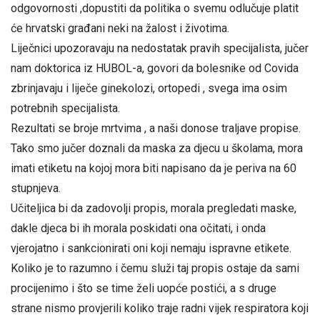
odgovornosti ,dopustiti da politika o svemu odlučuje platit
će hrvatski građani neki na žalost i životima.
Liječnici upozoravaju na nedostatak pravih specijalista, jučer
nam doktorica iz HUBOL-a, govori da bolesnike od Covida
zbrinjavaju i liječe ginekolozi, ortopedi , svega ima osim
potrebnih specijalista.
Rezultati se broje mrtvima , a naši donose traljave propise.
Tako smo jučer doznali da maska za djecu u školama, mora
imati etiketu na kojoj mora biti napisano da je periva na 60
stupnjeva.
Učiteljica bi da zadovolji propis, morala pregledati maske,
dakle djeca bi ih morala poskidati ona očitati, i onda
vjerojatno i sankcionirati oni koji nemaju ispravne etikete.
Koliko je to razumno i čemu služi taj propis ostaje da sami
procijenimo i što se time želi uopće postići, a s druge
strane nismo provjerili koliko traje radni vijek respiratora koji