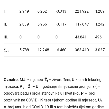
I.
2.949
6.262
-3.313
221.922
1.289
II.
2.839
5.956
-3.117
117.647
1.242
III.
0
0
0
43.841
496
∑
5.788
12.248
-6.460
383.410
3.027
22
Oznake: MJ. =
mjesec,
Ž
=
živorođeni,
U =
umrli tekućeg
r
mjeseca,
P
= Ž
– U =
godišnja ili mjesečna promjena ( –
p
r
odgovara padu ) broja stanovnika u Hrvatskoj,
P =
broj
pozitivnih na COVID-19 test tijekom godine ili mjeseca,
U
c
=
broj umrlih od COVID-19 ili s tom bolešću tijekom godine