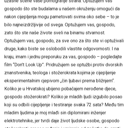
užasne scene vaše pornografije straha. Optužujem vas
gospodo što ste budalama u našem okruženju omogući da
nakon cijepljenja mogu pametovati svima oko sebe – to je
bilo najneizdržljivije od svega. Optužujem vas, gospodo,
zato što ste naše živote sveli na binarnu stvarnost.
Optužujem vas, gospodo, za sve ono za što ste vi optuživali
druge, kako biste se oslobodili vlastite odgovornosti. I na
kraju, imam i jednu preporuku za vas, gospodo – pogledajte
film “Don’t Look Up”. Pridružujem se optužbi protiv dvorskih
znanstvenika, teologa i stožerokrata kojima je cijepljenje
eksperimentalnim cjepivom „čin ljubavi prema bližnjem“.
Koliko je u Hrvatskoj ubijeno pobačajem nerođene djece,
gospodo stožerokrati? Koliko je mladih ljudi izgubilo posao
koji su odbili cijepljenje i testiranje svaka 72 sata? Među tim
mladim ljudima je moj mlađi sin diplomirani inženjer
elektrotehnike, jer tvrdi daje život ljudske osobe, gospodo