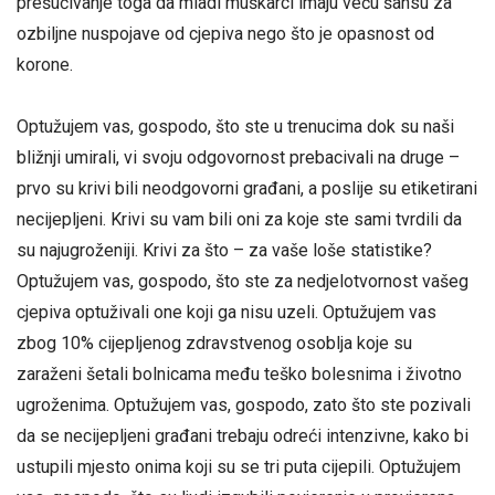
prešućivanje toga da mladi muškarci imaju veću šansu za
ozbiljne nuspojave od cjepiva nego što je opasnost od
korone.
Optužujem vas, gospodo, što ste u trenucima dok su naši
bližnji umirali, vi svoju odgovornost prebacivali na druge –
prvo su krivi bili neodgovorni građani, a poslije su etiketirani
necijepljeni. Krivi su vam bili oni za koje ste sami tvrdili da
su najugroženiji. Krivi za što – za vaše loše statistike?
Optužujem vas, gospodo, što ste za nedjelotvornost vašeg
cjepiva optuživali one koji ga nisu uzeli. Optužujem vas
zbog 10% cijepljenog zdravstvenog osoblja koje su
zaraženi šetali bolnicama među teško bolesnima i životno
ugroženima. Optužujem vas, gospodo, zato što ste pozivali
da se necijepljeni građani trebaju odreći intenzivne, kako bi
ustupili mjesto onima koji su se tri puta cijepili. Optužujem