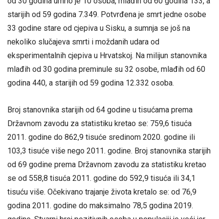
od 30 godina umrlo je 10 osoba, mlađih od 60 godina 133, a
starijih od 59 godina 7.349. Potvrđena je smrt jedne osobe
33 godine stare od cjepiva u Sisku, a sumnja se još na
nekoliko slučajeva smrti i moždanih udara od
eksperimentalnih cjepiva u Hrvatskoj. Na milijun stanovnika
mlađih od 30 godina preminule su 32 osobe, mlađih od 60
godina 440, a starijih od 59 godina 12.332 osoba.
Broj stanovnika starijih od 64 godine u tisućama prema
Državnom zavodu za statistiku kretao se: 759,6 tisuća
2011. godine do 862,9 tisuće sredinom 2020. godine ili
103,3 tisuće više nego 2011. godine. Broj stanovnika starijih
od 69 godine prema Državnom zavodu za statistiku kretao
se od 558,8 tisuća 2011. godine do 592,9 tisuća ili 34,1
tisuću više. Očekivano trajanje života kretalo se: od 76,9
godina 2011. godine do maksimalno 78,5 godina 2019.