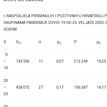
I. RASPODJELA PREMINULIH I POZITIVNIH U HRVATSKOJ 
SKUPINAMA PANDEMIJE COVID-19 OD 25. VELJAČE 2020. D
GODINE
D
S
U
p
P
p
21
u
p
0
–
743.556
11
0,07
212.349
19,25
19
20
–
428.072
27
0,17
156.287
14,17
29
30