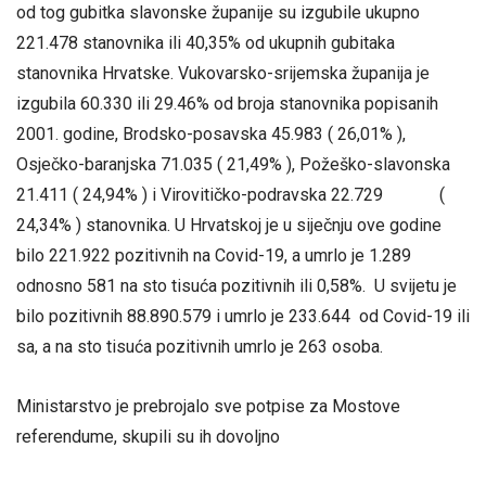
od tog gubitka slavonske županije su izgubile ukupno
221.478 stanovnika ili 40,35% od ukupnih gubitaka
stanovnika Hrvatske. Vukovarsko-srijemska županija je
izgubila 60.330 ili 29.46% od broja stanovnika popisanih
2001. godine, Brodsko-posavska 45.983 ( 26,01% ),
Osječko-baranjska 71.035 ( 21,49% ), Požeško-slavonska
21.411 ( 24,94% ) i Virovitičko-podravska 22.729 (
24,34% ) stanovnika. U Hrvatskoj je u siječnju ove godine
bilo 221.922 pozitivnih na Covid-19, a umrlo je 1.289
odnosno 581 na sto tisuća pozitivnih ili 0,58%. U svijetu je
bilo pozitivnih 88.890.579 i umrlo je 233.644 od Covid-19 ili
sa, a na sto tisuća pozitivnih umrlo je 263 osoba.
Ministarstvo je prebrojalo sve potpise za Mostove
referendume, skupili su ih dovoljno