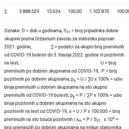
∑
3.888.529
15.634
100,00
1.102.870
100.0
Oznake: D = dob u godinama, S
= broj pripadnika dobne
21
skupine prema Državnom zavodu za statistiku popisan
2021. godine, ∑ = podatci za ukupni broj preminulih
od COVID-19 bolesti do 3. travnja 2022. godine ili pozitivnih
na test, U = broj
preminulih po dobnim skupinama od COVID-19, P = broj
pozitivnih po dobnim skupinama, p
= U / ∑U x 100% = udio
u
broja preminulih u dobnim skupinama na sto ukupno
preminulih od COVID-19 bolesti, p
= P / ∑P x 100% = udio
p
broja pozitivnih u dobnim skupinama na sto ukupno
pozitivnih na test od COVID-19, s = U / P x 100.000 = broj
6
preminulih na sto tisuća pozitivnih i s
= P / S
x 10
=
m
21
broj preminulih po dobnim skupinama na milijun stanovnika