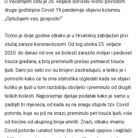
U Večernjem listu je 26. veljače Borislav Ristić povodom
druge godišnjice Covid-19 pandemije objavio kolumnu
„Optužujem vas, gospodo!“
Točno je dvije godine otkako je u Hrvatskoj zabilježen prvi
slučaj zaraze koronavirusom. Od tog utorka 25. veljače
2020. do danas od ove se bolesti zarazilo milijun i pedeset
tisuća građana, a broj preminulih prešao petnaest tisuća
ljudi. Sami po sebi ovi su brojevi zastrašujući, a teško je i
pomisliti kako će ta crna statistika izgledati kada se objavi
koliko je ljudi u tom razdoblju oboljelo i preminulo od drugih
teških bolesti. Najporaznije djeluje podatak kako je samo u
zadnjih tri mjeseca, od kada su na snagu stupile tzv. Covid
potvrde, koje su još na snazi, preminulo pet tisuća ljudi, više
od trećine od ukupnog broja umrlih. Znači, otkako imamo
Covid potvrde i unatoč tome što smo imali cjepivo i najblaži