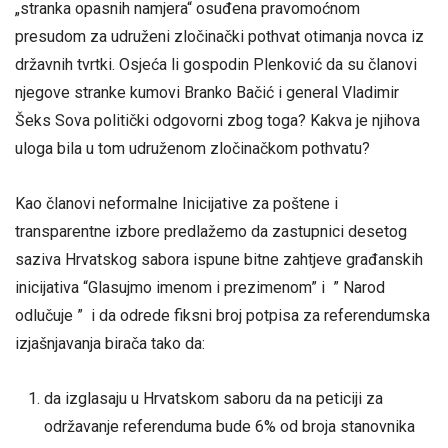
„stranka opasnih namjera“ osuđena pravomoćnom
presudom za udruženi zločinački pothvat otimanja novca iz
državnih tvrtki. Osjeća li gospodin Plenković da su članovi
njegove stranke kumovi Branko Bačić i general Vladimir
Šeks Sova politički odgovorni zbog toga? Kakva je njihova
uloga bila u tom udruženom zločinačkom pothvatu?
Kao članovi neformalne Inicijative za poštene i
transparentne izbore predlažemo da zastupnici desetog
saziva Hrvatskog sabora ispune bitne zahtjeve građanskih
inicijativa “Glasujmo imenom i prezimenom” i ” Narod
odlučuje ” i da odrede fiksni broj potpisa za referendumska
izjašnjavanja birača tako da:
da izglasaju u Hrvatskom saboru da na peticiji za
održavanje referenduma bude 6% od broja stanovnika