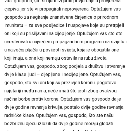
vas, gospodo, što su ljudi izgubili povjerenje u provjerena
cjepiva, jer ste vi propagirali neprovjerena. Optužujem vas
gospodo za negiranje znanstvene činjenice o prirodnom
imunitetu – za sve posljedice i nuspojave koje su pretrpjeli
oni koji su prisiljavani na cijepljenje. Optužujem vas što ste
učestvovali u najvećem propagandnom programu na svijetu i
u najvećoj pljački u povijesti svijeta, koja je obogatila one
koji imaju, a one koji nemaju ostavila na rubu života.
Optužujem vas, gospodo, zbog podjela u društvu i stvaranje
dvije klase ljudi – cijepljene i necijepljene. Optužujem vas,
gospodo, što svi oni koji su preživjeli koronu, pogotovo
najstariji među nama, neće imati što jesti zbog ovakvog
načina borbe protiv korone. Optužujem vas gospodo da je
dvije godine ravnanja krivulje, postalo dvije godine ravnanja
radničke klase. Optužujem vas, gospodo, što ste našu
bezbrižnu djecu izložili da dvije godine moraju gledati