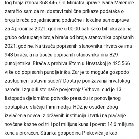
tog broja iznosi 368.446. Od Ministra uprave Ivana Malenice
zatražio sam da mi dostavi tablične prikaze podataka o
broju birača po jedinicama područne i lokalne samouprave
za 4.prosinca 2021. godine u 00:00 sati kako bih ukazao na
grubo odstupanje broja birača od broja stanovnika popisanih
2021. godine. Na tisuću popisanih stanovnika Hrvatske ima
948 birača, a na tisuću popisanih stanovnika ima 829
punoljetnika. Birača s prebivalištem u Hrvatskoj je 425.566
više od popisanih punoljetnika. Zar je to moguće gospodo
zastupnici i ustavni sudci? Dosta je ponižavanja hrvatskog
naroda! Izgubili ste naše povjerenje! Vrhovni sud je 13.
listopada djelomično potvrdio presudu iz ponovljenog
postupka u slučaju Fimi medija. HDZ je osuđen zbog
izvlačenja novca iz državnih institucija i tvrtki na plaćanje
novčane kazne od tri i pol milijuna kuna i povrat 14,6 milijuna
kuna u proračun. Stranka gospodina Plekovića je kao