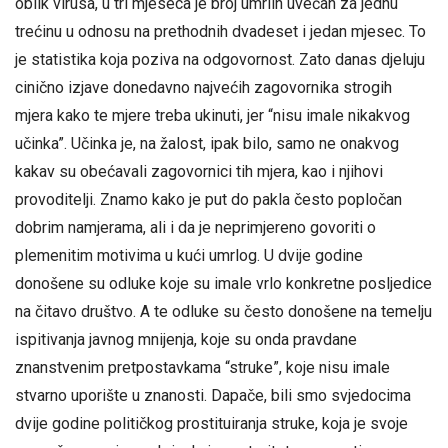
oblik virusa, u tri mjeseca je broj umrlih uvećan za jednu
trećinu u odnosu na prethodnih dvadeset i jedan mjesec. To
je statistika koja poziva na odgovornost. Zato danas djeluju
cinično izjave donedavno najvećih zagovornika strogih
mjera kako te mjere treba ukinuti, jer “nisu imale nikakvog
učinka”. Učinka je, na žalost, ipak bilo, samo ne onakvog
kakav su obećavali zagovornici tih mjera, kao i njihovi
provoditelji. Znamo kako je put do pakla često popločan
dobrim namjerama, ali i da je neprimjereno govoriti o
plemenitim motivima u kući umrlog. U dvije godine
donošene su odluke koje su imale vrlo konkretne posljedice
na čitavo društvo. A te odluke su često donošene na temelju
ispitivanja javnog mnijenja, koje su onda pravdane
znanstvenim pretpostavkama “struke”, koje nisu imale
stvarno uporište u znanosti. Dapače, bili smo svjedocima
dvije godine političkog prostituiranja struke, koja je svoje