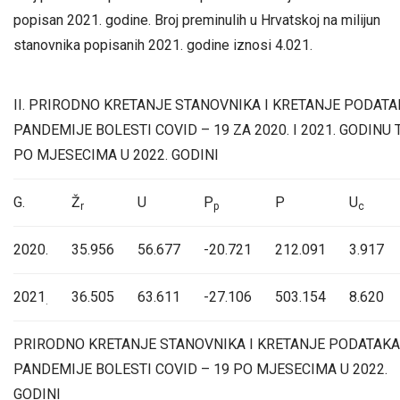
popisan 2021. godine. Broj preminulih u Hrvatskoj na milijun
stanovnika popisanih 2021. godine iznosi 4.021.
II. PRIRODNO KRETANJE STANOVNIKA I KRETANJE PODATA
PANDEMIJE BOLESTI COVID – 19 ZA 2020. I 2021. GODINU 
PO MJESECIMA U 2022. GODINI
G.
Ž
U
P
P
U
r
p
c
2020.
35.956
56.677
-20.721
212.091
3.917
2021
36.505
63.611
-27.106
503.154
8.620
.
PRIRODNO KRETANJE STANOVNIKA I KRETANJE PODATAKA
PANDEMIJE BOLESTI COVID – 19 PO MJESECIMA U 2022.
GODINI