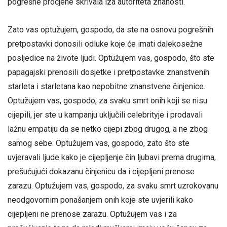
pogrešne procjene skrivala iza autoriteta znanosti.
Zato vas optužujem, gospodo, da ste na osnovu pogrešnih
pretpostavki donosili odluke koje će imati dalekosežne
posljedice na živote ljudi. Optužujem vas, gospodo, što ste
papagajski prenosili dosjetke i pretpostavke znanstvenih
starleta i starletana kao nepobitne znanstvene činjenice.
Optužujem vas, gospodo, za svaku smrt onih koji se nisu
cijepili, jer ste u kampanju uključili celebrityje i prodavali
lažnu empatiju da se netko cijepi zbog drugog, a ne zbog
samog sebe. Optužujem vas, gospodo, zato što ste
uvjeravali ljude kako je cijepljenje čin ljubavi prema drugima,
prešućujući dokazanu činjenicu da i cijepljeni prenose
zarazu. Optužujem vas, gospodo, za svaku smrt uzrokovanu
neodgovornim ponašanjem onih koje ste uvjerili kako
cijepljeni ne prenose zarazu. Optužujem vas i za