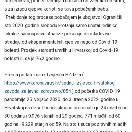
stožerokrati, proces rađanja i umiranja od začetka do smrti,
a za izradu cjepiva koristi se tkiva pobačenih beba.
Prekidanje tog procesa pobačajem je ubojstvo! Ograničili
ste 2020. godine slobodu kretanja samo unutar jedinice
lokalne samouprave. Analize pokazuju da mladi više
stradaju od eksperimentalnih cjepiva nego od Covid-19
bolesti. Prosjek starosti umrlih u Hrvatskoj od Covid-19
bolesti ili sa je 76,2 godine.
Prema podatcima iz Izvješća HZJZ-a (
https://www.koronavirus.hr/tjedna-izvjesca-hrvatskog-
zavoda-za-javno-zdravstvo/854
) od početka COVID-19
pandemije 25. veljače 2020. do 3. travnja 2022. godine u
Hrvatskoj na deset tisuća ukupno preminulih je 24 mlađih od
30 godina i 9.976 starijih od 29 godina, 771 mlađih od 60
godina i 9.229 starijih od 59. Na sto tisuća pozitivnih mlađih