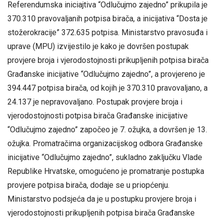
Referendumska iniciajtiva “Odlučujmo zajedno” prikupila je
370.310 pravovaljanih potpisa birača, a inicijativa “Dosta je
stožerokracije” 372.635 potpisa. Ministarstvo pravosuđa i
uprave (MPU) izvijestilo je kako je dovršen postupak
provjere broja i vjerodostojnosti prikupljenih potpisa birača
Građanske inicijative “Odlučujmo zajedno”, a provjereno je
394.447 potpisa birača, od kojih je 370.310 pravovaljano, a
24.137 je nepravovaljano. Postupak provjere broja i
vjerodostojnosti potpisa birača Građanske inicijative
“Odlučujmo zajedno” započeo je 7. ožujka, a dovršen je 13.
ožujka. Promatračima organizacijskog odbora Građanske
inicijative “Odlučujmo zajedno”, sukladno zaključku Vlade
Republike Hrvatske, omogućeno je promatranje postupka
provjere potpisa birača, dodaje se u priopćenju.
Ministarstvo podsjeća da je u postupku provjere broja i
vjerodostojnosti prikupljenih potpisa birača Građanske