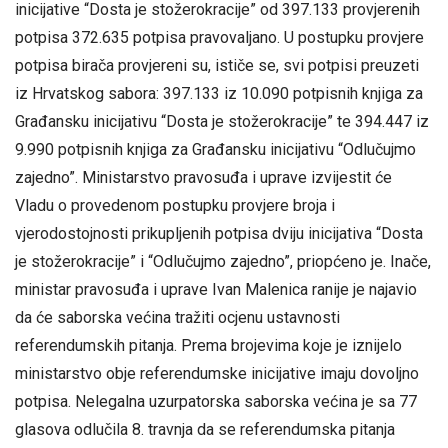
inicijative “Dosta je stožerokracije” od 397.133 provjerenih
potpisa 372.635 potpisa pravovaljano. U postupku provjere
potpisa birača provjereni su, ističe se, svi potpisi preuzeti
iz Hrvatskog sabora: 397.133 iz 10.090 potpisnih knjiga za
Građansku inicijativu “Dosta je stožerokracije” te 394.447 iz
9.990 potpisnih knjiga za Građansku inicijativu “Odlučujmo
zajedno”. Ministarstvo pravosuđa i uprave izvijestit će
Vladu o provedenom postupku provjere broja i
vjerodostojnosti prikupljenih potpisa dviju inicijativa “Dosta
je stožerokracije” i “Odlučujmo zajedno”, priopćeno je. Inače,
ministar pravosuđa i uprave Ivan Malenica ranije je najavio
da će saborska većina tražiti ocjenu ustavnosti
referendumskih pitanja. Prema brojevima koje je iznijelo
ministarstvo obje referendumske inicijative imaju dovoljno
potpisa. Nelegalna uzurpatorska saborska većina je sa 77
glasova odlučila 8. travnja da se referendumska pitanja