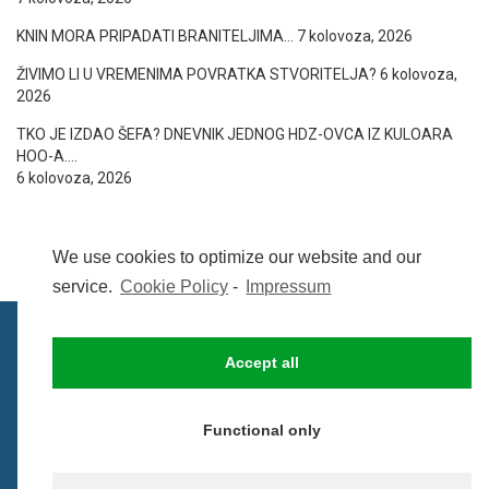
KNIN MORA PRIPADATI BRANITELJIMA…
7 kolovoza, 2026
ŽIVIMO LI U VREMENIMA POVRATKA STVORITELJA?
6 kolovoza,
2026
TKO JE IZDAO ŠEFA? DNEVNIK JEDNOG HDZ-OVCA IZ KULOARA
HOO-A….
6 kolovoza, 2026
We use cookies to optimize our website and our
service.
Cookie Policy
-
Impressum
Accept all
IMPRESSUM
UVIJETI KORIŠTENJA
COOKIE POLICY (EU)
Functional only
© BezCenzure 2017 - Izradio i održava
Inpendio