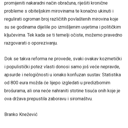
promijeniti nakaradni način obračuna, riješiti kronične
probleme s obiteljskim mirovinama te konačno ukinuti i
regulirati ogroman broj različitih povlaštenih mirovina koje
su se godinama dijelile po izmišljenim uvjetima i političkim
ključevima. Tek kada se ti temelji očiste, možemo pravedno
razgovarati o oporezivanju.
Dok se takva reforma ne provede, svaki ovakav kozmetički
i populistički potez vlasti donosi samo još veće nepravde,
apsurde i nelogičnosti u ionako konfuzan sustav. Statistika
od 800 eura možda će lijepo izgledati u predizbornim
brošurama, ali ona neće nahraniti stotine tisuća onih koje je
ova država prepustila zaboravu i siromaštvu.
Branko Knežević