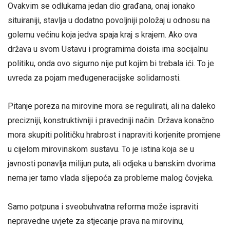
Ovakvim se odlukama jedan dio građana, onaj ionako
situiraniji, stavlja u dodatno povoljniji položaj u odnosu na
golemu većinu koja jedva spaja kraj s krajem. Ako ova
država u svom Ustavu i programima doista ima socijalnu
politiku, onda ovo sigurno nije put kojim bi trebala ići. To je
uvreda za pojam međugeneracijske solidarnosti.
Pitanje poreza na mirovine mora se regulirati, ali na daleko
precizniji, konstruktivniji i pravedniji način. Država konačno
mora skupiti političku hrabrost i napraviti korjenite promjene
u cijelom mirovinskom sustavu. To je istina koja se u
javnosti ponavlja milijun puta, ali odjeka u banskim dvorima
nema jer tamo vlada sljepoća za probleme malog čovjeka.
Samo potpuna i sveobuhvatna reforma može ispraviti
nepravedne uvjete za stjecanje prava na mirovinu,