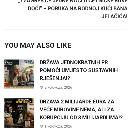
,,I ZAGREB ĆE JEDNE NOĆI U ČETNIČKE RUKE
DOĆI” – PORUKA NA RODNOJ KUĆI BANA
JELAČIĆA!
YOU MAY ALSO LIKE
DRŽAVA JEDNOKRATNIH PR
POMOĆI UMJESTO SUSTAVNIH
RJEŠENJA!?
2 kolovoza, 2026
DRŽAVA 2 MILIJARDE EURA ZA
VEĆE MIROVINE NEMA, ALI ZA
KORUPCIJU OD 8 MILIJARDI IMA!?
1 kolovoza, 2026