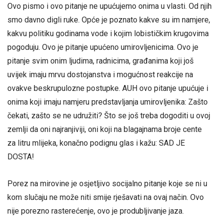
Ovo pismo i ovo pitanje ne upućujemo onima u vlasti. Od njih
smo davno digli ruke. Opće je poznato kakve su im namjere,
kakvu politiku godinama vode i kojim lobističkim krugovima
pogoduju. Ovo je pitanje upućeno umirovljenicima. Ovo je
pitanje svim onim ljudima, radnicima, građanima koji još
uvijek imaju mrvu dostojanstva i mogućnost reakcije na
ovakve beskrupulozne postupke. AUH ovo pitanje upućuje i
onima koji imaju namjeru predstavljanja umirovljenika: Zašto
čekati, zašto se ne udružiti? Što se još treba dogoditi u ovoj
zemlji da oni najranjiviji, oni koji na blagajnama broje cente
za litru mlijeka, konačno podignu glas i kažu: SAD JE
DOSTA!
Porez na mirovine je osjetljivo socijalno pitanje koje se ni u
kom slučaju ne može niti smije rješavati na ovaj način. Ovo
nije porezno rasterećenje, ovo je produbljivanje jaza.