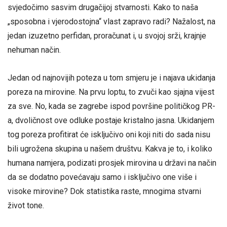
svjedočimo sasvim drugačijoj stvarnosti. Kako to naša
„sposobna i vjerodostojna“ vlast zapravo radi? Nažalost, na
jedan izuzetno perfidan, proračunat i, u svojoj srži, krajnje
nehuman način.
Jedan od najnovijih poteza u tom smjeru je i najava ukidanja
poreza na mirovine. Na prvu loptu, to zvuči kao sjajna vijest
za sve. No, kada se zagrebe ispod površine političkog PR-
a, dvoličnost ove odluke postaje kristalno jasna. Ukidanjem
tog poreza profitirat će isključivo oni koji niti do sada nisu
bili ugrožena skupina u našem društvu. Kakva je to, i koliko
humana namjera, podizati prosjek mirovina u državi na način
da se dodatno povećavaju samo i isključivo one više i
visoke mirovine? Dok statistika raste, mnogima stvarni
život tone.