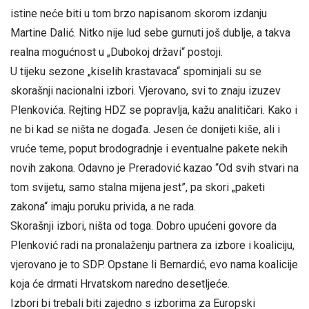
istine neće biti u tom brzo napisanom skorom izdanju
Martine Dalić. Nitko nije lud sebe gurnuti još dublje, a takva
realna mogućnost u „Dubokoj državi“ postoji.
U tijeku sezone „kiselih krastavaca“ spominjali su se
skorašnji nacionalni izbori. Vjerovano, svi to znaju izuzev
Plenkovića. Rejting HDZ se popravlja, kažu analitičari. Kako i
ne bi kad se ništa ne događa. Jesen će donijeti kiše, ali i
vruće teme, poput brodogradnje i eventualne pakete nekih
novih zakona. Odavno je Preradović kazao “Od svih stvari na
tom svijetu, samo stalna mijena jest”, pa skori „paketi
zakona“ imaju poruku privida, a ne rada.
Skorašnji izbori, ništa od toga. Dobro upućeni govore da
Plenković radi na pronalaženju partnera za izbore i koaliciju,
vjerovano je to SDP. Opstane li Bernardić, evo nama koalicije
koja će drmati Hrvatskom naredno desetljeće.
Izbori bi trebali biti zajedno s izborima za Europski