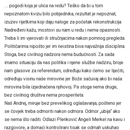
…. pogodi koja je ulica na redu? Teško da bi u tom
nepoznatom kvizu bilo pobjednika, rezultat je nepoznat,
izuzev rijetkima koji daju naloge za početak rekonstrukcija.
Nadređeni kažu, mostovi su nam u redu i nema opasnosti.
Treba li im vjerovati ili stručnjacima nakon pomnog pregleda.
Političarima nipošto jer im neistina biva najvažnija disciplina.
Stoga, bez civilnog nadzora nema budućnosti. Za sada
imamo situaciju da nas politika i njene službe nadziru, broje
nam glasove za referendum, određuju kako ćemo se liječiti,
određuju visinu naše mirovine jer Bože sačuvaj ako bi naša
mirovina bila izjednačena njihovoj. Pa stoga nema druge,
bez civilnog društva nema prosperiteta.
Naš Andrej, miruje bez prevelikog oglašavanja, pošteno jer
se čovjek treba odmoriti nakon odmora. Odmor „ubija“ ako
se nema što raditi. Odlazi Plenković Angeli Merkel na kavu i
razgovore, a domaći kontrolirani tisak se odmah uskuhao