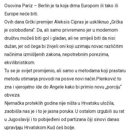
Osovina Pariz – Berlin je ta koja drma Europom ili tako ili
Europe neće biti.
Ovih dana Grčki premijer Aleksis Cipras je uskliknuo „Grčka
je oslobođena“. Da, ali samo privremeno jer u modernom
društvu možeš biti gol i gladan, ali ne smiješ biti da nisi
dužan, jer od čega bi živjeli oni koji uzimaju novac različitim
načinima izmišljenih zakona, nepotrebnim porezima,
ekvilibristikom.
Tu se je svijet promijenio, ali samo u metodama koji prastaru
metodu otimanja provodi na posve novi način.Plenković to
zna i vjerojatno ide do Angele kako bi primio novu „porciju“
obveza.
Njemačka proteklih godina nije ništa u Hrvatsku uložila,
zaobišla nas je i to je jasna poruka. U ostalom izgubili su rat
u Jugoslaviji i to pobijeđeni od partizana čiji sinovi danas
upravljaju Hrvatskom.Kud ćeš bolje.