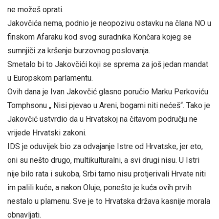
ne možeš oprati.
Jakovčića nema, podnio je neopozivu ostavku na člana NO u
finskom Afaraku kod svog suradnika Končara kojeg se
sumnjiči za kršenje burzovnog poslovanja.
Smetalo bi to Jakovčići koji se sprema za još jedan mandat
u Europskom parlamentu.
Ovih dana je Ivan Jakovčić glasno poručio Marku Perkoviću
Tomphsonu „ Nisi pjevao u Areni, bogami niti nećeš“. Tako je
Jakovčić ustvrdio da u Hrvatskoj na čitavom području ne
vrijede Hrvatski zakoni.
IDS je oduvijek bio za odvajanje Istre od Hrvatske, jer eto,
oni su nešto drugo, multikulturalni, a svi drugi nisu. U Istri
nije bilo rata i sukoba, Srbi tamo nisu protjerivali Hrvate niti
im palili kuće, a nakon Oluje, ponešto je kuća ovih prvih
nestalo u plamenu. Sve je to Hrvatska država kasnije morala
obnavljati.