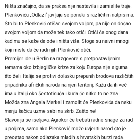
Ništa značajno, da se praksa nije nastavila i zamislite traje.
Plenkoviću „Odlazi“ javljaju se poneki s različitim natpisima.
Što bi to Plenković otišao svojom voljom, pa nije on došao
svojom voljom da može tek tako otići. Otići će onog dana
kad mu se kaže da ode i ništa više. Stoga su naivni mnogi
koji misle da će radi njih Plenković otići.
Premijer ide u Berlin na razgovore s pretpostavljenim
temama oko izbjegličke krize za koju Europa nije sigurna
što želi. Italija se protivi dolasku prepunih brodova različitih
pripadnika afričkih naroda na njen teritorij. Kažu da ih već
ima u Italiji oko šestotisuća i kuda će nitko to ne zna.
Možda zna Angela Merkel i zamolit će Plenkovića da neku
manju šačicu uzme sebi na skrb. Zašto ne!
Slavonija se iseljava, Agrokor će trebati radne snage za rad
u poljima, samo ako Plenković može uvjeriti narod što je
preostao nakon odlazaka mladih s hrvatskih burzi rada.