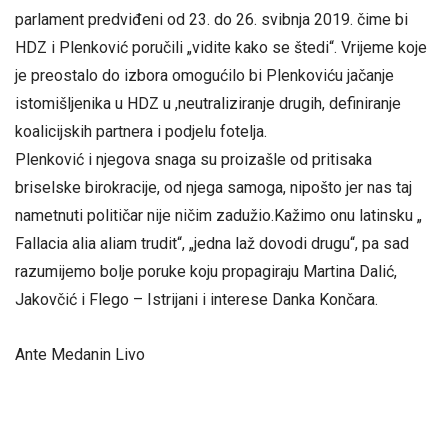
parlament predviđeni od 23. do 26. svibnja 2019. čime bi
HDZ i Plenković poručili „vidite kako se štedi“. Vrijeme koje
je preostalo do izbora omogućilo bi Plenkoviću jačanje
istomišljenika u HDZ u ,neutraliziranje drugih, definiranje
koalicijskih partnera i podjelu fotelja.
Plenković i njegova snaga su proizašle od pritisaka
briselske birokracije, od njega samoga, nipošto jer nas taj
nametnuti političar nije ničim zadužio.Kažimo onu latinsku „
Fallacia alia aliam trudit“, „jedna laž dovodi drugu“, pa sad
razumijemo bolje poruke koju propagiraju Martina Dalić,
Jakovčić i Flego – Istrijani i interese Danka Končara.
Ante Medanin Livo