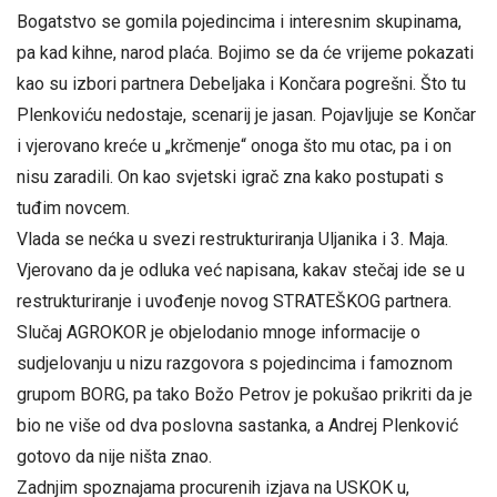
Bogatstvo se gomila pojedincima i interesnim skupinama,
pa kad kihne, narod plaća. Bojimo se da će vrijeme pokazati
kao su izbori partnera Debeljaka i Končara pogrešni. Što tu
Plenkoviću nedostaje, scenarij je jasan. Pojavljuje se Končar
i vjerovano kreće u „krčmenje“ onoga što mu otac, pa i on
nisu zaradili. On kao svjetski igrač zna kako postupati s
tuđim novcem.
Vlada se nećka u svezi restrukturiranja Uljanika i 3. Maja.
Vjerovano da je odluka već napisana, kakav stečaj ide se u
restrukturiranje i uvođenje novog STRATEŠKOG partnera.
Slučaj AGROKOR je objelodanio mnoge informacije o
sudjelovanju u nizu razgovora s pojedincima i famoznom
grupom BORG, pa tako Božo Petrov je pokušao prikriti da je
bio ne više od dva poslovna sastanka, a Andrej Plenković
gotovo da nije ništa znao.
Zadnjim spoznajama procurenih izjava na USKOK u,