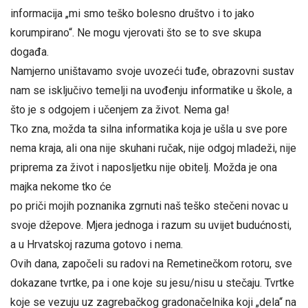
informacija „mi smo teško bolesno društvo i to jako
korumpirano“. Ne mogu vjerovati što se to sve skupa
događa.
Namjerno uništavamo svoje uvozeći tuđe, obrazovni sustav
nam se isključivo temelji na uvođenju informatike u škole, a
što je s odgojem i učenjem za život. Nema ga!
Tko zna, možda ta silna informatika koja je ušla u sve pore
nema kraja, ali ona nije skuhani ručak, nije odgoj mladeži, nije
priprema za život i naposljetku nije obitelj. Možda je ona
majka nekome tko će
po priči mojih poznanika zgrnuti naš teško stečeni novac u
svoje džepove. Mjera jednoga i razum su uvijet budućnosti,
a u Hrvatskoj razuma gotovo i nema.
Ovih dana, započeli su radovi na Remetinečkom rotoru, sve
dokazane tvrtke, pa i one koje su jesu/nisu u stečaju. Tvrtke
koje se vezuju uz zagrebačkog gradonačelnika koji „dela“ na