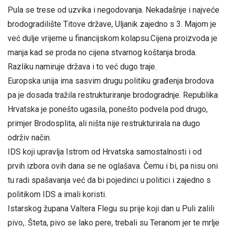
Pula se trese od uzvika i negodovanja. Nekadašnje i najveće
brodogradilište Titove države, Uljanik zajedno s 3. Majom je
već dulje vrijeme u financijskom kolapsu.Cijena proizvoda je
manja kad se proda no cijena stvarnog koštanja broda.
Razliku namiruje država i to već dugo traje.
Europska unija ima sasvim drugu politiku građenja brodova
pa je dosada tražila restrukturiranje brodogradnje. Republika
Hrvatska je ponešto ugasila, ponešto podvela pod drugo,
primjer Brodosplita, ali ništa nije restrukturirala na dugo
održiv način.
IDS koji upravlja Istrom od Hrvatska samostalnosti i od
prvih izbora ovih dana se ne oglašava. Čemu i bi, pa nisu oni
tu radi spašavanja već da bi pojedinci u politici i zajedno s
politikom IDS a imali koristi.
Istarskog župana Valtera Flegu su prije koji dan u Puli zalili
pivo,. Šteta, pivo se lako pere, trebali su Teranom jer te mrlje