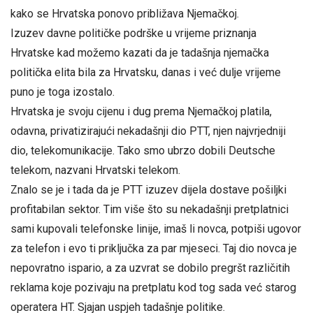
kako se Hrvatska ponovo približava Njemačkoj.
Izuzev davne političke podrške u vrijeme priznanja
Hrvatske kad možemo kazati da je tadašnja njemačka
politička elita bila za Hrvatsku, danas i već dulje vrijeme
puno je toga izostalo.
Hrvatska je svoju cijenu i dug prema Njemačkoj platila,
odavna, privatizirajući nekadašnji dio PTT, njen najvrjedniji
dio, telekomunikacije. Tako smo ubrzo dobili Deutsche
telekom, nazvani Hrvatski telekom.
Znalo se je i tada da je PTT izuzev dijela dostave pošiljki
profitabilan sektor. Tim više što su nekadašnji pretplatnici
sami kupovali telefonske linije, imaš li novca, potpiši ugovor
za telefon i evo ti priključka za par mjeseci. Taj dio novca je
nepovratno ispario, a za uzvrat se dobilo pregršt različitih
reklama koje pozivaju na pretplatu kod tog sada već starog
operatera HT. Sjajan uspjeh tadašnje politike.