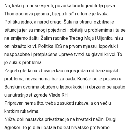
No, kako prenose vijesti, povorka brodograditelja pjeva
Thompsonovu pjesmu „Lijepa li si“ i u tome je kvaka.
Politika jedno, a narod drugo. Šalu na stranu, ozbiljna je
situacija jer su mnogi pojedinci i obitelji u problemima i tu se
ne smijemo šaliti. Žalim radnike Trećeg Maja i Uljanika, nisu
oni nizašto krivi. Politika IDS na prvom mjestu, lopovluk i
nesposobne i pretplaćene Uprave tvrtki su glavni krivci. To
je sukus problema.
Zagreb gleda na zbivanja kao na još jedan od tranzicijskih
problema, novca nema, bar za sada. Končar se je pojavio u
Banskim dvorima obučen u ljetnoj košulji i ubrzano se uputio
u unutrašnjost zgrade Vlade RH.
Pripravan nema što, treba zasukati rukave, a on već u
kratkim rukavima.
Nìšta, doli nastavka privatizacije na hrvatski način. Drugi
Agrokor. To je bila i ostala bolest hrvatske pretvorbe.