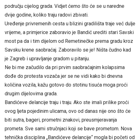
području cijelog grada. Vidjet ćemo što će se u naredne
dvije godine, koliko traju radovi zbivati.
Uređenje privremenih cesta u blizini gradilišta traje već dulje
vrijeme, a primjerice zaboravio je Bandić urediti stari Savski
most pa da i tim dijelom od Remetinečke prema gradu kroz
Savsku krene saobraćaj. Zaboravilo se je! Ništa čudno kad
je Zagreb i upravljanje gradom u pitanju.
Ne bi me začudilo da pri prvim saobraćajnim kolapsima
dođe do protesta vozača jer se ne vidi kako bi dnevna
količina vozila, kažu gotovo do stotinu tisuća moga proći
drugim dijelovima grada.
Bandićeve delancije traju i traju. Ako ste imali prilike proći
ovog ljeta pojedinim ulicama, ovo od danas nije ono što će
biti sutra, bageri, prometni znakovi, preusmjeravanja
prometa. Sve sami stručnjaci koji se bave prometom. Nova
tehnička disciplina „Bandićeve delancije“ mogla bi početi od