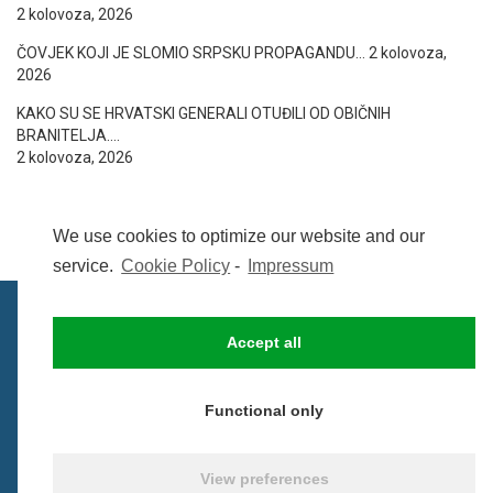
2 kolovoza, 2026
ČOVJEK KOJI JE SLOMIO SRPSKU PROPAGANDU…
2 kolovoza,
2026
KAKO SU SE HRVATSKI GENERALI OTUĐILI OD OBIČNIH
BRANITELJA….
2 kolovoza, 2026
We use cookies to optimize our website and our
service.
Cookie Policy
-
Impressum
Accept all
IMPRESSUM
UVIJETI KORIŠTENJA
COOKIE POLICY (EU)
Functional only
© BezCenzure 2017 - Izradio i održava
Inpendio
View preferences