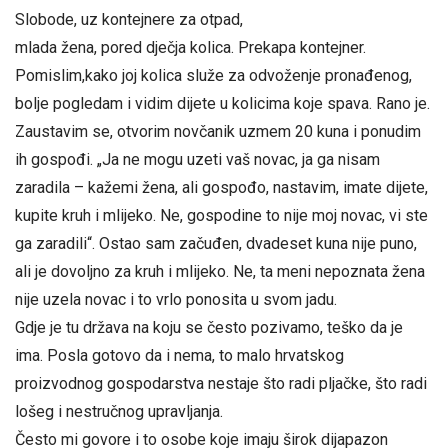
Slobode, uz kontejnere za otpad,
mlada žena, pored dječja kolica. Prekapa kontejner.
Pomislim,kako joj kolica služe za odvoženje pronađenog,
bolje pogledam i vidim dijete u kolicima koje spava. Rano je.
Zaustavim se, otvorim novčanik uzmem 20 kuna i ponudim
ih gospođi. „Ja ne mogu uzeti vaš novac, ja ga nisam
zaradila – kažemi žena, ali gospođo, nastavim, imate dijete,
kupite kruh i mlijeko. Ne, gospodine to nije moj novac, vi ste
ga zaradili“. Ostao sam začuđen, dvadeset kuna nije puno,
ali je dovoljno za kruh i mlijeko. Ne, ta meni nepoznata žena
nije uzela novac i to vrlo ponosita u svom jadu.
Gdje je tu država na koju se često pozivamo, teško da je
ima. Posla gotovo da i nema, to malo hrvatskog
proizvodnog gospodarstva nestaje što radi pljačke, što radi
lošeg i nestručnog upravljanja.
Često mi govore i to osobe koje imaju širok dijapazon