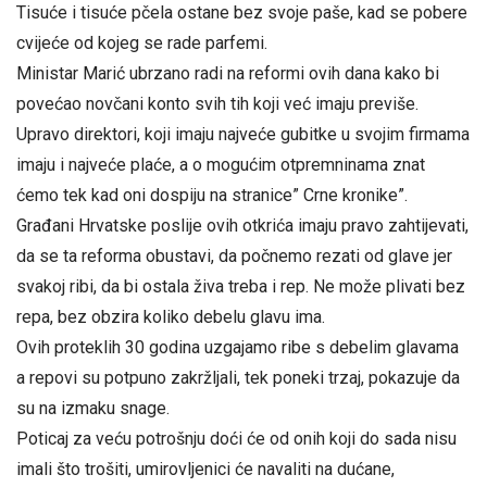
Tisuće i tisuće pčela ostane bez svoje paše, kad se pobere
cvijeće od kojeg se rade parfemi.
Ministar Marić ubrzano radi na reformi ovih dana kako bi
povećao novčani konto svih tih koji već imaju previše.
Upravo direktori, koji imaju najveće gubitke u svojim firmama
imaju i najveće plaće, a o mogućim otpremninama znat
ćemo tek kad oni dospiju na stranice” Crne kronike”.
Građani Hrvatske poslije ovih otkrića imaju pravo zahtijevati,
da se ta reforma obustavi, da počnemo rezati od glave jer
svakoj ribi, da bi ostala živa treba i rep. Ne može plivati bez
repa, bez obzira koliko debelu glavu ima.
Ovih proteklih 30 godina uzgajamo ribe s debelim glavama
a repovi su potpuno zakržljali, tek poneki trzaj, pokazuje da
su na izmaku snage.
Poticaj za veću potrošnju doći će od onih koji do sada nisu
imali što trošiti, umirovljenici će navaliti na dućane,