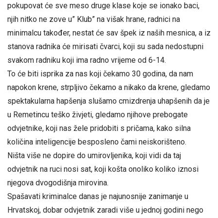
pokupovat će sve meso druge klase koje se ionako baci,
njih nitko ne zove u” Klub” na višak hrane, radnici na
minimalcu također, nestat će sav špek iz naših mesnica, a iz
stanova radnika će mirisati čvarci, koji su sada nedostupni
svakom radniku koji ima radno vrijeme od 6-14.
To će biti isprika za nas koji čekamo 30 godina, da nam
napokon krene, strpljivo čekamo a nikako da krene, gledamo
spektakularna hapšenja slušamo cmizdrenja uhapšenih da je
u Remetincu teško živjeti, gledamo njihove prebogate
odvjetnike, koji nas žele pridobiti s pričama, kako silna
količina inteligencije besposleno čami neiskorišteno.
Ništa više ne dopire do umirovljenika, koji vidi da taj
odvjetnik na ruci nosi sat, koji košta onoliko koliko iznosi
njegova dvogodišnja mirovina.
Spašavati kriminalce danas je najunosnije zanimanje u
Hrvatskoj, dobar odvjetnik zaradi više u jednoj godini nego