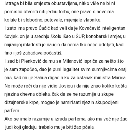
Istraga bi bila smjesta obustavljena, nitko više ne bi ni
pomislio otvoriti niti jednu torbu, one prave s novcima,
kolale bi slobodno, putovale, mijenjale vlasnike.
I zato ima pravo Ćaćić kad veli da je Kovačević inteligentan
čovjek, on je u srednju školu išao u ŠUP, konobarski smjer, u
najranijoj mladosti je naučio da nema tko neće odoljeti, kad
fino i još zabadava počastiš.
I sad bi Plenković da mu se Milanović ispriča za nešto što
je sam započeo, dao je puni legalitet svim sumnjivcima onaj
čas, kad mu je Sahua digao ruku za ostanak ministra Marića.
Ne može reći da nije vidio Josipu i da nije znao koliko košta
njezina dnevna obleka, čak da se ne razumije u skupe
dizajnerske krpe, mogao je namirisati njezin skupocijeni
parfem.
Ako se imalo razumije u izradu parfema, ako mu već nije žao
ljudi koji gladuju, trebalo mu je biti žao pčela.