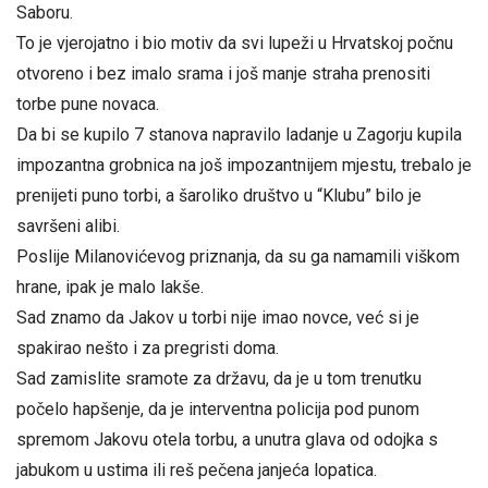
Saboru.
To je vjerojatno i bio motiv da svi lupeži u Hrvatskoj počnu
otvoreno i bez imalo srama i još manje straha prenositi
torbe pune novaca.
Da bi se kupilo 7 stanova napravilo ladanje u Zagorju kupila
impozantna grobnica na još impozantnijem mjestu, trebalo je
prenijeti puno torbi, a šaroliko društvo u “Klubu” bilo je
savršeni alibi.
Poslije Milanovićevog priznanja, da su ga namamili viškom
hrane, ipak je malo lakše.
Sad znamo da Jakov u torbi nije imao novce, već si je
spakirao nešto i za pregristi doma.
Sad zamislite sramote za državu, da je u tom trenutku
počelo hapšenje, da je interventna policija pod punom
spremom Jakovu otela torbu, a unutra glava od odojka s
jabukom u ustima ili reš pečena janjeća lopatica.