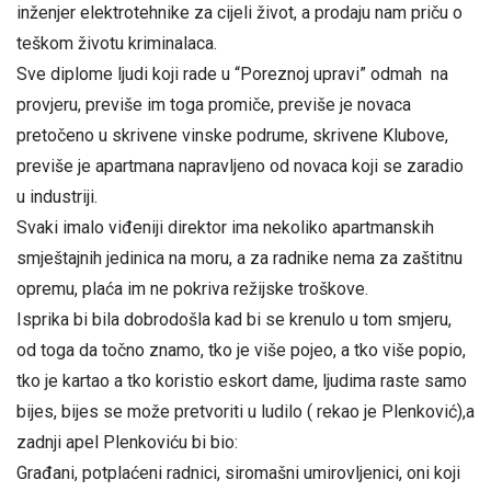
inženjer elektrotehnike za cijeli život, a prodaju nam priču o
teškom životu kriminalaca.
Sve diplome ljudi koji rade u “Poreznoj upravi” odmah na
provjeru, previše im toga promiče, previše je novaca
pretočeno u skrivene vinske podrume, skrivene Klubove,
previše je apartmana napravljeno od novaca koji se zaradio
u industriji.
Svaki imalo viđeniji direktor ima nekoliko apartmanskih
smještajnih jedinica na moru, a za radnike nema za zaštitnu
opremu, plaća im ne pokriva režijske troškove.
Isprika bi bila dobrodošla kad bi se krenulo u tom smjeru,
od toga da točno znamo, tko je više pojeo, a tko više popio,
tko je kartao a tko koristio eskort dame, ljudima raste samo
bijes, bijes se može pretvoriti u ludilo ( rekao je Plenković),a
zadnji apel Plenkoviću bi bio:
Građani, potplaćeni radnici, siromašni umirovljenici, oni koji