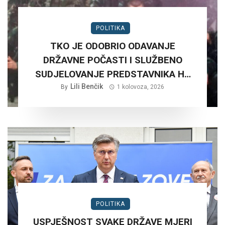
POLITIKA
TKO JE ODOBRIO ODAVANJE
DRŽAVNE POČASTI I SLUŽBENO
SUDJELOVANJE PREDSTAVNIKA HV
NA RUŠNJAKU KOD BADERNE 27,
Lili Benčik
By
1 kolovoza, 2026
SRPNJA 2026. GODINE.?
POLITIKA
USPJEŠNOST SVAKE DRŽAVE MJERI