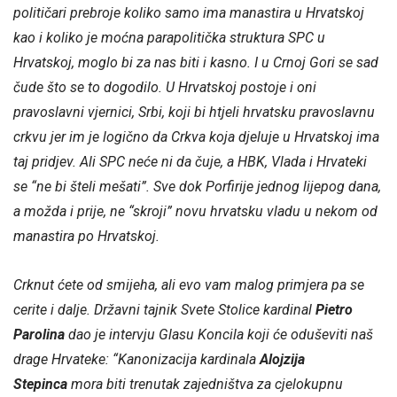
političari prebroje koliko samo ima manastira u Hrvatskoj
kao i koliko je moćna parapolitička struktura SPC u
Hrvatskoj, moglo bi za nas biti i kasno. I u Crnoj Gori se sad
čude što se to dogodilo. U Hrvatskoj postoje i oni
pravoslavni vjernici, Srbi, koji bi htjeli hrvatsku pravoslavnu
crkvu jer im je logično da Crkva koja djeluje u Hrvatskoj ima
taj pridjev. Ali SPC neće ni da čuje, a HBK, Vlada i Hrvateki
se “ne bi šteli mešati”. Sve dok Porfirije jednog lijepog dana,
a možda i prije, ne “skroji” novu hrvatsku vladu u nekom od
manastira po Hrvatskoj.
Crknut ćete od smijeha, ali evo vam malog primjera pa se
cerite i dalje. Državni tajnik Svete Stolice kardinal
Pietro
Parolina
dao je intervju Glasu Koncila koji će oduševiti naš
drage Hrvateke: “Kanonizacija kardinala
Alojzija
Stepinca
mora biti trenutak zajedništva za cjelokupnu