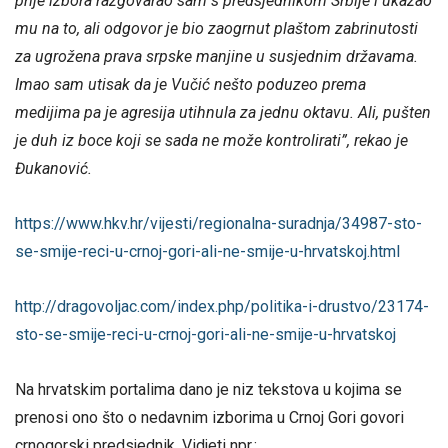
prije izbora razgovarao sam s predsjednikom Srbije i ukazao
mu na to, ali odgovor je bio zaogrnut plaštom zabrinutosti
za ugrožena prava srpske manjine u susjednim državama.
Imao sam utisak da je Vučić nešto poduzeo prema
medijima pa je agresija utihnula za jednu oktavu. Ali, pušten
je duh iz boce koji se sada ne može kontrolirati”, rekao je
Đukanović.
https://www.hkv.hr/vijesti/regionalna-suradnja/34987-sto-
se-smije-reci-u-crnoj-gori-ali-ne-smije-u-hrvatskoj.html
http://dragovoljac.com/index.php/politika-i-drustvo/23174-
sto-se-smije-reci-u-crnoj-gori-ali-ne-smije-u-hrvatskoj
Na hrvatskim portalima dano je niz tekstova u kojima se
prenosi ono što o nedavnim izborima u Crnoj Gori govori
crnogorski predsjednik. Vidjeti npr.: