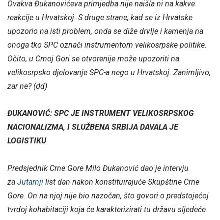
Ovakva Đukanovićeva primjedba nije naišla ni na kakve
reakcije u Hrvatskoj. S druge strane, kad se iz Hrvatske
upozorio na isti problem, onda se diže drvlje i kamenja na
onoga tko SPC označi instrumentom velikosrpske politike.
Očito, u Crnoj Gori se otvorenije može upozoriti na
velikosrpsko djelovanje SPC-a nego u Hrvatskoj. Zanimljivo,
zar ne? (dd)
ĐUKANOVIĆ: SPC JE INSTRUMENT VELIKOSRPSKOG
NACIONALIZMA, I SLUŽBENA SRBIJA DAVALA JE
LOGISTIKU
P
redsjednik Crne Gore Milo Đukanović dao je intervju
za
Jutarnji
list dan nakon konstituirajuće Skupštine Crne
Gore. On na njoj nije bio nazočan, što govori o predstojećoj
tvrdoj kohabitaciji koja će karakterizirati tu državu sljedeće