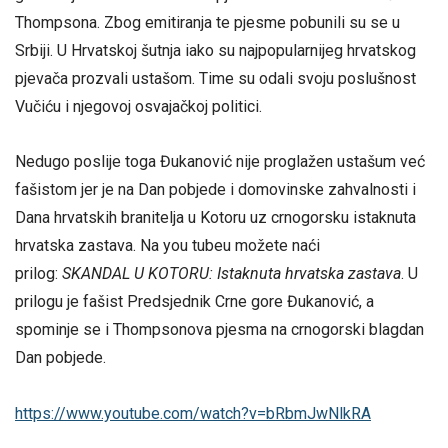
Thompsona. Zbog emitiranja te pjesme pobunili su se u
Srbiji. U Hrvatskoj šutnja iako su najpopularnijeg hrvatskog
pjevača prozvali ustašom. Time su odali svoju poslušnost
Vučiću i njegovoj osvajačkoj politici.
Nedugo poslije toga Đukanović nije proglažen ustašum već
fašistom jer je na Dan pobjede i domovinske zahvalnosti i
Dana hrvatskih branitelja u Kotoru uz crnogorsku istaknuta
hrvatska zastava. Na you tubeu možete naći
prilog:
SKANDAL U KOTORU: Istaknuta hrvatska zastava
. U
prilogu je fašist Predsjednik Crne gore Đukanović, a
spominje se i Thompsonova pjesma na crnogorski blagdan
Dan pobjede.
https://www.youtube.com/watch?v=bRbmJwNlkRA