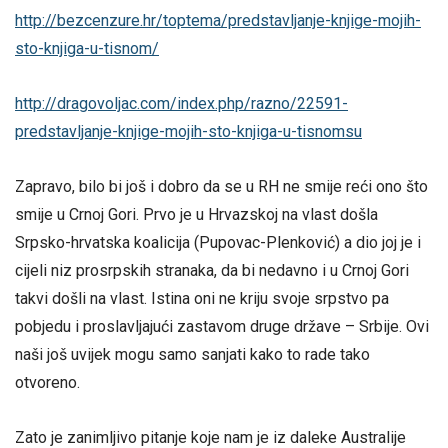
http://bezcenzure.hr/toptema/predstavljanje-knjige-mojih-
sto-knjiga-u-tisnom/
http://dragovoljac.com/index.php/razno/22591-
predstavljanje-knjige-mojih-sto-knjiga-u-tisnomsu
Zapravo, bilo bi još i dobro da se u RH ne smije reći ono što
smije u Crnoj Gori. Prvo je u Hrvazskoj na vlast došla
Srpsko-hrvatska koalicija (Pupovac-Plenković) a dio joj je i
cijeli niz prosrpskih stranaka, da bi nedavno i u Crnoj Gori
takvi došli na vlast. Istina oni ne kriju svoje srpstvo pa
pobjedu i proslavljajući zastavom druge države – Srbije. Ovi
naši još uvijek mogu samo sanjati kako to rade tako
otvoreno.
Zato je zanimljivo pitanje koje nam je iz daleke Australije