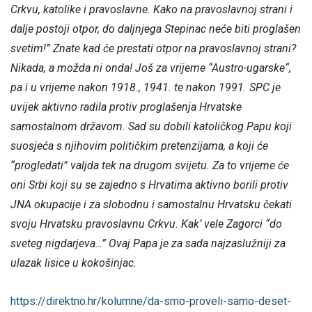
Crkvu, katolike i pravoslavne. Kako na pravoslavnoj strani i
dalje postoji otpor, do daljnjega Stepinac neće biti proglašen
svetim!” Znate kad će prestati otpor na pravoslavnoj strani?
Nikada, a možda ni onda! Još za vrijeme “Austro-ugarske“,
pa i u vrijeme nakon 1918., 1941. te nakon 1991. SPC je
uvijek aktivno radila protiv proglašenja Hrvatske
samostalnom državom. Sad su dobili katoličkog Papu koji
suosjeća s njihovim političkim pretenzijama, a koji će
“progledati” valjda tek na drugom svijetu. Za to vrijeme će
oni Srbi koji su se zajedno s Hrvatima aktivno borili protiv
JNA okupacije i za slobodnu i samostalnu Hrvatsku čekati
svoju Hrvatsku pravoslavnu Crkvu. Kak’ vele Zagorci “do
sveteg nigdarjeva…” Ovaj Papa je za sada najzaslužniji za
ulazak lisice u kokošinjac.
https://direktno.hr/kolumne/da-smo-proveli-samo-deset-