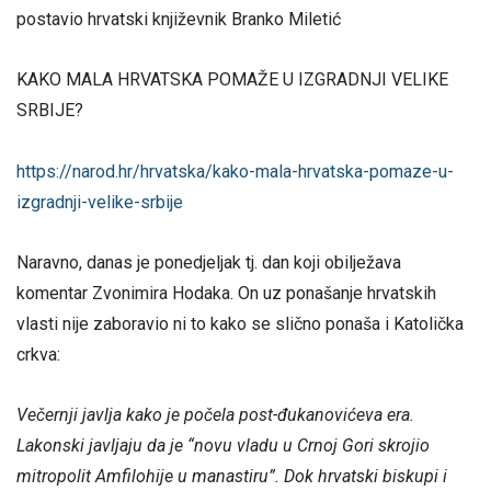
postavio hrvatski književnik Branko Miletić
KAKO MALA HRVATSKA POMAŽE U IZGRADNJI VELIKE
SRBIJE?
https://narod.hr/hrvatska/kako-mala-hrvatska-pomaze-u-
izgradnji-velike-srbije
Naravno, danas je ponedjeljak tj. dan koji obilježava
komentar Zvonimira Hodaka. On uz ponašanje hrvatskih
vlasti nije zaboravio ni to kako se slično ponaša i Katolička
crkva:
Večernji javlja kako je počela post-đukanovićeva era.
Lakonski javljaju da je “novu vladu u Crnoj Gori skrojio
mitropolit Amfilohije u manastiru”. Dok hrvatski biskupi i