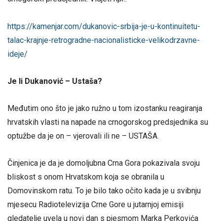
https://kamenjar.com/dukanovic-srbija-je-u-kontinuitetu-
talac-krajnje-retrogradne-nacionalisticke-velikodrzavne-
ideje/
Je li Dukanović – Ustaša?
Međutim ono što je jako ružno u tom izostanku reagiranja
hrvatskih vlasti na napade na crnogorskog predsjednika su
optužbe da je on – vjerovali ili ne – USTAŠA.
Činjenica je da je domoljubna Crna Gora pokazivala svoju
bliskost s onom Hrvatskom koja se obranila u
Domovinskom ratu. To je bilo tako očito kada je u svibnju
mjesecu Radiotelevizija Crne Gore u jutarnjoj emisiji
gledatelje uvela u novi dan s pjesmom Marka Perkovića