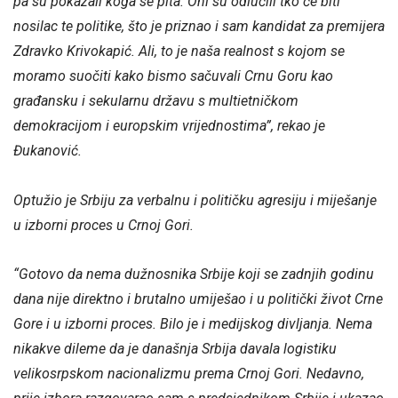
pa su pokazali koga se pita. Oni su odlučili tko će biti
nosilac te politike, što je priznao i sam kandidat za premijera
Zdravko Krivokapić. Ali, to je naša realnost s kojom se
moramo suočiti kako bismo sačuvali Crnu Goru kao
građansku i sekularnu državu s multietničkom
demokracijom i europskim vrijednostima”, rekao je
Đukanović.
Optužio je Srbiju za verbalnu i političku agresiju i miješanje
u izborni proces u Crnoj Gori.
“Gotovo da nema dužnosnika Srbije koji se zadnjih godinu
dana nije direktno i brutalno umiješao i u politički život Crne
Gore i u izborni proces. Bilo je i medijskog divljanja. Nema
nikakve dileme da je današnja Srbija davala logistiku
velikosrpskom nacionalizmu prema Crnoj Gori. Nedavno,