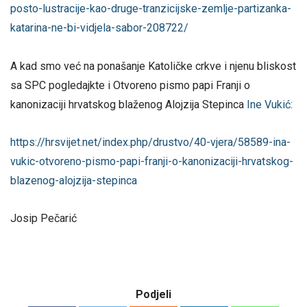
posto-lustracije-kao-druge-tranzicijske-zemlje-partizanka-
katarina-ne-bi-vidjela-sabor-208722/
A kad smo već na ponašanje Katoličke crkve i njenu bliskost
sa SPC pogledajkte i Otvoreno pismo papi Franji o
kanonizaciji hrvatskog blaženog Alojzija Stepinca
Ine Vukić:
https://hrsvijet.net/index.php/drustvo/40-vjera/58589-ina-
vukic-otvoreno-pismo-papi-franji-o-kanonizaciji-hrvatskog-
blazenog-alojzija-stepinca
Josip Pečarić
Podjeli