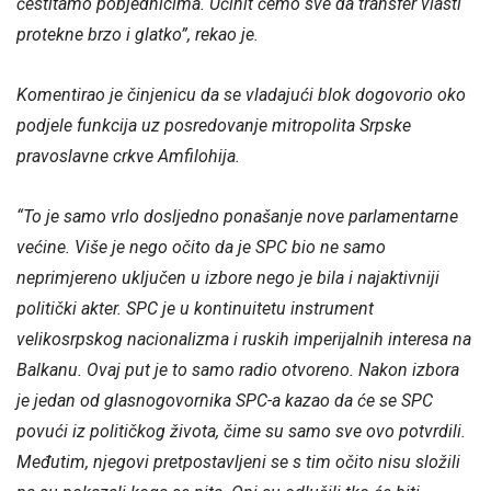
čestitamo pobjednicima. Učinit ćemo sve da transfer vlasti
protekne brzo i glatko”, rekao je.
Komentirao je činjenicu da se vladajući blok dogovorio oko
podjele funkcija uz posredovanje mitropolita Srpske
pravoslavne crkve Amfilohija.
“To je samo vrlo dosljedno ponašanje nove parlamentarne
većine. Više je nego očito da je SPC bio ne samo
neprimjereno uključen u izbore nego je bila i najaktivniji
politički akter. SPC je u kontinuitetu instrument
velikosrpskog nacionalizma i ruskih imperijalnih interesa na
Balkanu. Ovaj put je to samo radio otvoreno. Nakon izbora
je jedan od glasnogovornika SPC-a kazao da će se SPC
povući iz političkog života, čime su samo sve ovo potvrdili.
Međutim, njegovi pretpostavljeni se s tim očito nisu složili