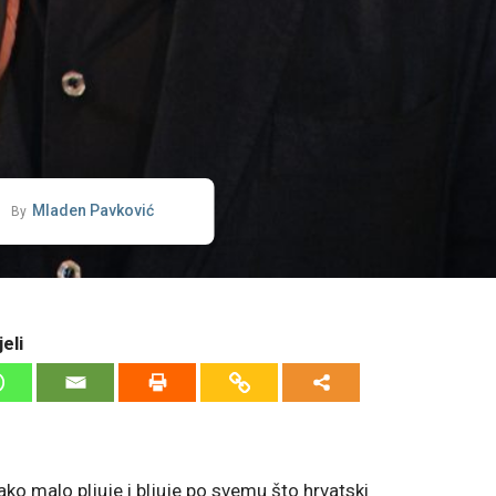
Mladen Pavković
By
eli
o malo pljuje i bljuje po svemu što hrvatski