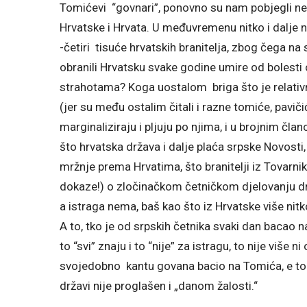
Tomićevi “govnari”, ponovno su nam pobjegli neki
Hrvatske i Hrvata. U međuvremenu nitko i dalje n
-četiri tisuće hrvatskih branitelja, zbog čega na st
obranili Hrvatsku svake godine umire od bolesti 
strahotama? Koga uostalom briga što je relativno v
(jer su među ostalim čitali i razne tomiće, pavičić
marginaliziraju i pljuju po njima, i u brojnim član
što hrvatska država i dalje plaća srpske Novosti, 
mržnje prema Hrvatima, što branitelji iz Tovarni
dokaze!) o zločinačkom četničkom djelovanju dr
a istraga nema, baš kao što iz Hrvatske više nitk
A to, tko je od srpskih četnika svaki dan bacao 
to “svi” znaju i to “nije” za istragu, to nije više ni 
svojedobno kantu govana bacio na Tomića, e to s
državi nije proglašen i „danom žalosti.“