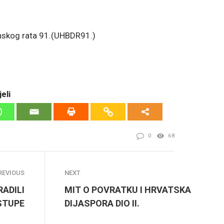
inskog rata 91.(UHBDR91.)
eli
0
68
REVIOUS
NEXT
RADILI
MIT O POVRATKU I HRVATSKA
STUPE
DIJASPORA DIO II.