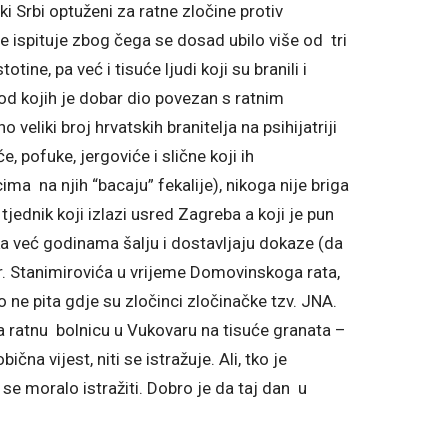
 Srbi optuženi za ratne zločine protiv
e ispituje zbog čega se dosad ubilo više od tri
otine, pa već i tisuće ljudi koji su branili i
od kojih je dobar dio povezan s ratnim
eliki broj hrvatskih branitelja na psihijatriji
e, pofuke, jergoviće i slične koji ih
cima na njih “bacaju” fekalije), nikoga nije briga
tjednik koji izlazi usred Zagreba a koji je pun
ka već godinama šalju i dostavljaju dokaze (da
. Stanimirovića u vrijeme Domovinskoga rata,
o ne pita gdje su zločinci zločinačke tzv. JNA.
na ratnu bolnicu u Vukovaru na tisuće granata –
obična vijest, niti se istražuje. Ali, tko je
e moralo istražiti. Dobro je da taj dan u