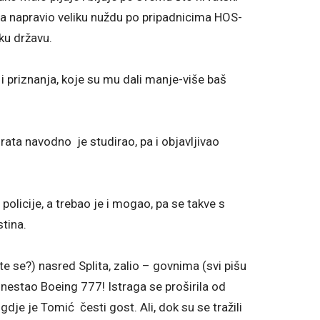
a napravio veliku nuždu po pripadnicima HOS-
sku državu.
 i priznanja, koje su mu dali manje-više baš
ta navodno je studirao, pa i objavljivao
policije, a trebao je i mogao, pa se takve s
stina.
e se?) nasred Splita, zalio – govnima (svi pišu
i nestao Boeing 777! Istraga se proširila od
dje je Tomić česti gost. Ali, dok su se tražili