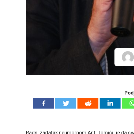
Podj
Radni zadatak neumornom Anti Tomiću je da svak