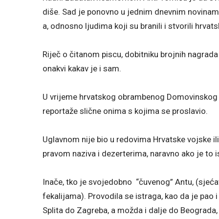
diše. Sad je ponovno u jednim dnevnim novinam
a, odnosno ljudima koji su branili i stvorili hrvat
Riječ o čitanom piscu, dobitniku brojnih nagrada
onakvi kakav je i sam.
U vrijeme hrvatskog obrambenog Domovinskog ra
reportaže slične onima s kojima se proslavio.
Uglavnom nije bio u redovima Hrvatske vojske ili 
pravom naziva i dezerterima, naravno ako je to i
Inače, tko je svojedobno “čuvenog” Antu, (sjećat
fekalijama). Provodila se istraga, kao da je pao 
Splita do Zagreba, a možda i dalje do Beograda, g