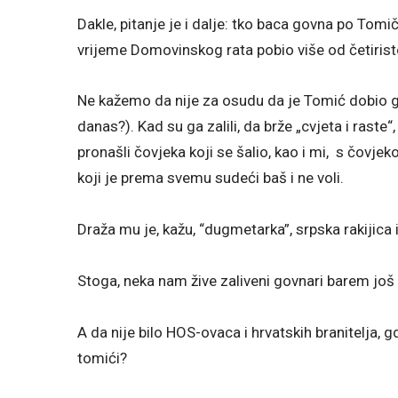
Dakle, pitanje je i dalje: tko baca govna po Tomiči
vrijeme Domovinskog rata pobio više od četiris
Ne kažemo da nije za osudu da je Tomić dobio go
danas?). Kad su ga zalili, da brže „cvjeta i raste“
pronašli čovjeka koji se šalio, kao i mi, s čovjeko
koji je prema svemu sudeći baš i ne voli.
Draža mu je, kažu, “dugmetarka”, srpska rakijica i
Stoga, neka nam žive zaliveni govnari barem još
A da nije bilo HOS-ovaca i hrvatskih branitelja, gd
tomići?