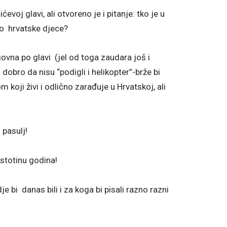
ćevoj glavi, ali otvoreno je i pitanje: tko je u
to hrvatske djece?
vna po glavi (jel od toga zaudara još i
, dobro da nisu “podigli i helikopter”-brže bi
m koji živi i odlično zarađuje u Hrvatskoj, ali
 pasulj!
 stotinu godina!
je bi danas bili i za koga bi pisali razno razni