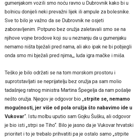
gumenjakom vozili smo noću ravno u Dubrovnik kako bi u
bolnicu donijeli neki prevažni lijek ili ampule za bolesnike.
Sve to bilo je važno da se Dubrovnik ne osjeti
zaboravljenim. Potpuno bez oružja zaletavali smo se na
njihove vojne brodove koji su u neznanju da u gumenjaku
nemamo ništa bježali pred nama, ali ako ipak ne bi pobjegli
onda smo mi bježali pred njima,,, luda igra mačke i miša.
Teško je bilo održati se na tom morskom prostoru i
suprotstavljati se neprijatelju bez oružja pa sam molio
tadašnjeg ratnog ministra Martina Špegelja da nam pošalje
nešto oružja. Njegov je odgovor bio „
strpite se, nemamo
mogućnosti, jer više od pola oružja što nabavimo ide u
Vukovar
“. Istu molbu uputio sam Gojku Šušku, ali odgovor
je bio isti „strpi se Tiho“. Bilo je jasno da je Vukovar hrvatski
prioritet i to je trebalo prihvatiti pa je ostalo samo „strpite