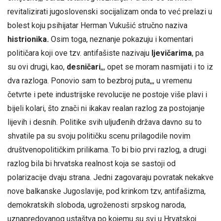
revitalizirati jugoslovenski socijalizam onda to već prelazi u
bolest koju psihijatar Herman Vukušić stručno naziva
histrionika.
Osim toga, neznanje pokazuju i komentari
političara koji ove tzv. antifašiste nazivaju
ljevičarima
, pa
su ovi drugi, kao,
desničari
,,, opet se moram nasmijati i to iz
dva razloga. Ponovio sam to bezbroj puta,,, u vremenu
četvrte i pete industrijske revolucije ne postoje više plavi i
bijeli kolari, što znači ni ikakav realan razlog za postojanje
lijevih i desnih. Politike svih uljuđenih država davno su to
shvatile pa su svoju političku scenu prilagodile novim
društvenopolitičkim prilikama. To bi bio prvi razlog, a drugi
razlog bila bi hrvatska realnost koja se sastoji od
polarizacije dvaju strana. Jedni zagovaraju povratak nekakve
nove balkanske Jugoslavije, pod krinkom tzv, antifašizma,
demokratskih sloboda, ugroženosti srpskog naroda,
uznapredovanog ustaštva po kojemu su svi u Hrvatskoj