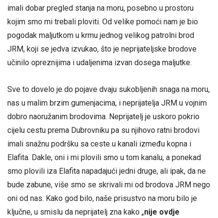
imali dobar pregled stanja na moru, posebno u prostoru
kojim smo mi trebali ploviti. Od velike pomoći nam je bio
pogodak maljutkom u krmu jednog velikog patrolni brod
JRM, koji se jedva izvukao, što je neprijateljske brodove
učinilo opreznijima i udaljenima izvan dosega maljutke.
Sve to dovelo je do pojave dvaju sukobljenih snaga na moru,
nas u malim brzim gumenjacima, i neprijatelja JRM u vojnim
dobro naoružanim brodovima. Neprijatelj je uskoro pokrio
cijelu cestu prema Dubrovniku pa su njihovo ratni brodovi
imali snažnu podršku sa ceste u kanali između kopna i
Elafita. Dakle, oni i mi plovili smo u tom kanalu, a ponekad
smo plovili iza Elafita napadajući jedni druge, ali ipak, da ne
bude zabune, više smo se skrivali mi od brodova JRM nego
oni od nas. Kako god bilo, naše prisustvo na moru bilo je
ključne, u smislu da neprijatelj zna kako „
nije ovdje