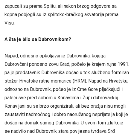
zapucali su prema Splitu, ali nakon brzog odgovora sa
kopna pobjegli su iz splitsko-bračkog akvatorija prema
Visu.
A šta je bilo sa Dubrovnikom?
Napad, odnosno opkoljavanje Dubrovnika, kojega
Dubrovčani ponosno zovu Grad, počelo je krajem rujna 1991.
pa je predstavnik Dubrovnika došao u tek službeno formiran
stožer Hrvatske ratne mornarice (HRM). Napad na Hrvatsku,
odnosno na Dubrovnik, počeo je iz Crne Gore pljačkajući i
paleći sve pred sobom u Konavlima i Župi dubrovačkoj.
Konavljani su se brzo organizirali, ali bez oružja nisu mogli
zaustaviti nadmoćnog i dobro naoružanog neprijatelja koji je
došao na domak samog Dubrovnika. U svom tom zlu koje
se nadvilo nad Dubrovnik stara povijesna tvrđava Srđ