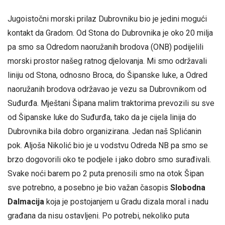
Jugoistočni morski prilaz Dubrovniku bio je jedini mogući
kontakt da Gradom. Od Stona do Dubrovnika je oko 20 milja
pa smo sa Odredom naoružanih brodova (ONB) podijelili
morski prostor našeg ratnog djelovanja. Mi smo održavali
liniju od Stona, odnosno Broca, do Šipanske luke, a Odred
naoružanih brodova održavao je vezu sa Dubrovnikom od
Suđurđa. Mještani Šipana malim traktorima prevozili su sve
od Šipanske luke do Suđurđa, tako da je cijela linija do
Dubrovnika bila dobro organizirana. Jedan naš Splićanin
pok. Aljoša Nikolić bio je u vodstvu Odreda NB pa smo se
brzo dogovorili oko te podjele i jako dobro smo surađivali.
Svake noći barem po 2 puta prenosili smo na otok Šipan
sve potrebno, a posebno je bio važan časopis
Slobodna
Dalmacija
koja je postojanjem u Gradu dizala moral i nadu
građana da nisu ostavljeni. Po potrebi, nekoliko puta