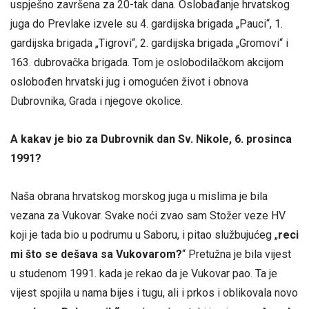
uspješno završena za 20-tak dana. Oslobađanje hrvatskog
juga do Prevlake izvele su 4. gardijska brigada „Pauci“, 1.
gardijska brigada „Tigrovi“, 2. gardijska brigada „Gromovi“ i
163. dubrovačka brigada. Tom je oslobodilačkom akcijom
oslobođen hrvatski jug i omogućen život i obnova
Dubrovnika, Grada i njegove okolice.
A kakav je bio za Dubrovnik dan Sv. Nikole, 6. prosinca
1991?
Naša obrana hrvatskog morskog juga u mislima je bila
vezana za Vukovar. Svake noći zvao sam Stožer veze HV
koji je tada bio u podrumu u Saboru, i pitao službujućeg „
reci
mi što se dešava sa Vukovarom?
“ Pretužna je bila vijest
u studenom 1991. kada je rekao da je Vukovar pao. Ta je
vijest spojila u nama bijes i tugu, ali i prkos i oblikovala novo