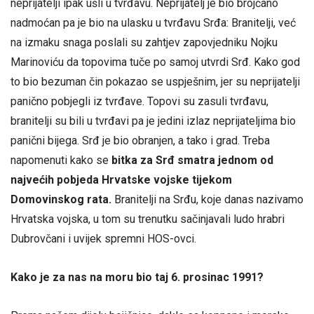
neprijatelji ipak ušli u tvrđavu. Neprijatelj je bio brojčano
nadmoćan pa je bio na ulasku u tvrđavu Srđa: Branitelji, već
na izmaku snaga poslali su zahtjev zapovjedniku Nojku
Marinoviću da topovima tuče po samoj utvrdi Srđ. Kako god
to bio bezuman čin pokazao se uspješnim, jer su neprijatelji
panično pobjegli iz tvrđave. Topovi su zasuli tvrđavu,
branitelji su bili u tvrđavi pa je jedini izlaz neprijateljima bio
panični bijega. Srđ je bio obranjen, a tako i grad. Treba
napomenuti kako se
bitka za Srđ smatra jednom od
najvećih pobjeda Hrvatske vojske tijekom
Domovinskog rata.
Branitelji na Srđu, koje danas nazivamo
Hrvatska vojska, u tom su trenutku sačinjavali ludo hrabri
Dubrovčani i uvijek spremni HOS-ovci.
Kako je za nas na moru bio taj 6. prosinac 1991?