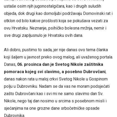
ustaše osim njih jugonostalgičara, kao i drugih suludih
objeda, dok drugi kao domoljubi podržavaju Domovinski rat i
otklon od bilo kakve prošlosti koja se pokušava vezati za
ovu Hrvatsku. Neznanje, psihičko bolesna mržnja, nemir i
sve drugi zapljusnulo je Hrvatsku ovih dana.
Ali dobro, pustimo to sada, jer nije danas ovo tema članka
koji šaljem u javnost preko ovog malog, ali uvaženog portala.
Danas,
06. prosinca dan je Svetog Nikole zaštitnika
pomoraca
kojeg svi slavimo, a posebno Dubrovčani
,
danas nakon rata u maloj crkvi Svetog Nikole u Gospinom
polju u Dubrovniku. Nadam se da vas ne moram podsjećati
zašto Dubrovčani kao i svi mi ne samo slavimo dan Sv.
Nikole, nego taj dan nosimo u srcima s posebnom misli i
sjećanjima na one grozne dane srbočetničke opsade
Dubrovnika.