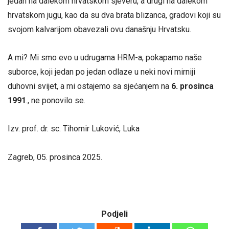
jedan na dalekom hrvatskom sjeveru, a drugi na dalekom
hrvatskom jugu, kao da su dva brata blizanca, gradovi koji su
svojom kalvarijom obavezali ovu današnju Hrvatsku.
A mi? Mi smo evo u udrugama HRM-a, pokapamo naše
suborce, koji jedan po jedan odlaze u neki novi mirniji
duhovni svijet, a mi ostajemo sa sjećanjem na
6.
prosinca
1991
., ne ponovilo se.
Izv. prof. dr. sc. Tihomir Luković, Luka
Zagreb, 05. prosinca 2025.
Podjeli