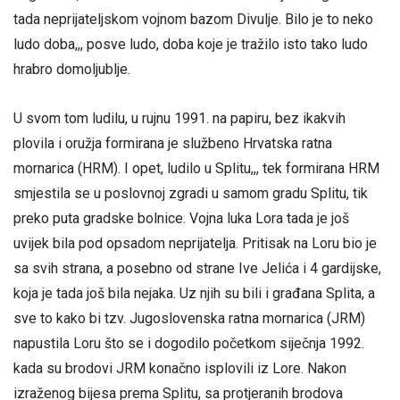
tada neprijateljskom vojnom bazom Divulje. Bilo je to neko
ludo doba,,, posve ludo, doba koje je tražilo isto tako ludo
hrabro domoljublje.
U svom tom ludilu, u rujnu 1991. na papiru, bez ikakvih
plovila i oružja formirana je službeno Hrvatska ratna
mornarica (HRM). I opet, ludilo u Splitu,,, tek formirana HRM
smjestila se u poslovnoj zgradi u samom gradu Splitu, tik
preko puta gradske bolnice. Vojna luka Lora tada je još
uvijek bila pod opsadom neprijatelja. Pritisak na Loru bio je
sa svih strana, a posebno od strane Ive Jelića i 4 gardijske,
koja je tada još bila nejaka. Uz njih su bili i građana Splita, a
sve to kako bi tzv. Jugoslovenska ratna mornarica (JRM)
napustila Loru što se i dogodilo početkom siječnja 1992.
kada su brodovi JRM konačno isplovili iz Lore. Nakon
izraženog bijesa prema Splitu, sa protjeranih brodova