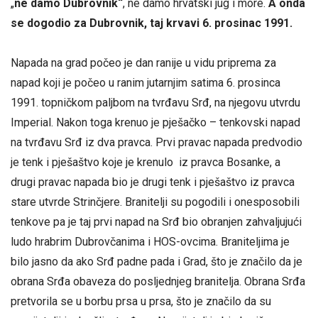
„
ne damo Dubrovnik“
, ne damo hrvatski jug i more.
A onda
se dogodio za Dubrovnik, taj krvavi 6. prosinac 1991.
Napada na grad počeo je dan ranije u vidu priprema za
napad koji je počeo u ranim jutarnjim satima 6. prosinca
1991. topničkom paljbom na tvrđavu Srđ, na njegovu utvrdu
Imperial. Nakon toga krenuo je pješačko – tenkovski napad
na tvrđavu Srđ iz dva pravca. Prvi pravac napada predvodio
je tenk i pješaštvo koje je krenulo iz pravca Bosanke, a
drugi pravac napada bio je drugi tenk i pješaštvo iz pravca
stare utvrde Strinčjere. Branitelji su pogodili i onesposobili
tenkove pa je taj prvi napad na Srđ bio obranjen zahvaljujući
ludo hrabrim Dubrovčanima i HOS-ovcima. Braniteljima je
bilo jasno da ako Srđ padne pada i Grad, što je značilo da je
obrana Srđa obaveza do posljednjeg branitelja. Obrana Srđa
pretvorila se u borbu prsa u prsa, što je značilo da su