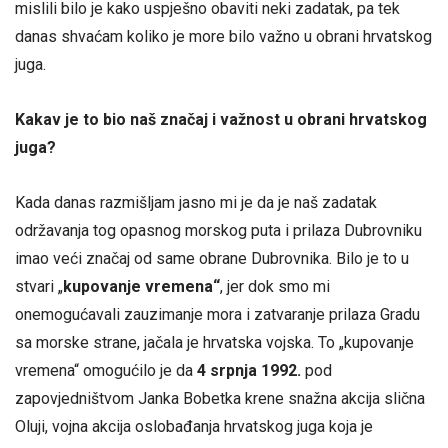
mislili bilo je kako uspješno obaviti neki zadatak, pa tek
danas shvaćam koliko je more bilo važno u obrani hrvatskog
juga.
Kakav je to bio naš značaj i važnost u obrani hrvatskog
juga?
Kada danas razmišljam jasno mi je da je naš zadatak
održavanja tog opasnog morskog puta i prilaza Dubrovniku
imao veći značaj od same obrane Dubrovnika. Bilo je to u
stvari „
kupovanje vremena“
, jer dok smo mi
onemogućavali zauzimanje mora i zatvaranje prilaza Gradu
sa morske strane, jačala je hrvatska vojska. To „kupovanje
vremena“ omogućilo je da
4 srpnja 1992.
pod
zapovjedništvom Janka Bobetka krene snažna akcija slična
Oluji, vojna akcija oslobađanja hrvatskog juga koja je