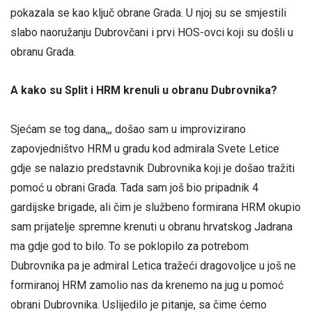
pokazala se kao ključ obrane Grada. U njoj su se smjestili
slabo naoružanju Dubrovčani i prvi HOS-ovci koji su došli u
obranu Grada.
A kako su Split i HRM krenuli u obranu Dubrovnika?
Sjećam se tog dana,,, došao sam u improvizirano
zapovjedništvo HRM u gradu kod admirala Svete Letice
gdje se nalazio predstavnik Dubrovnika koji je došao tražiti
pomoć u obrani Grada. Tada sam još bio pripadnik 4
gardijske brigade, ali čim je službeno formirana HRM okupio
sam prijatelje spremne krenuti u obranu hrvatskog Jadrana
ma gdje god to bilo. To se poklopilo za potrebom
Dubrovnika pa je admiral Letica tražeći dragovoljce u još ne
formiranoj HRM zamolio nas da krenemo na jug u pomoć
obrani Dubrovnika. Uslijedilo je pitanje, sa čime ćemo