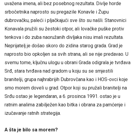
uvažena imena, ali bez posebnog rezultata. Divlje horde
srbočetnika naprosto su pregazile Konavle i Župu
dubrovačku, paleći i pljačkajući sve što su našli. Stanovnici
Konavala pružili su žestoki otpor, ali lovačke puške protiv
tenkova i do zuba naoružanih divljaka nisu imali rezultata.
Neprijatelj je došao skoro do zidina starog grada. Grad je
naprosto bio opkoljen sa svih strana, ali se nije predavao. U
svemu tome, ključnu ulogu u obrani Grada odigrala je tvrđava
Srđ, stara tvrđava nad gradom u koju su se smjestili
branitelji, grupa najhrabrijih Dubrovčana kao i HOS-ovci koje
smo morem doveli u grad. Otpor koji su pružali branitelji na
Srđu ostao je legendaran, a 6. prosinca 1991. ostao je u
ratnim analima zabilježen kao bitka i obrana za pamćenje i
izučavanje ratnih strategija.
A šta je bilo sa morem?