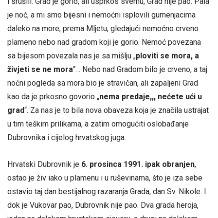
i srušili. Grad je gorio, ali usprkos svemu, Grad nije pao. Pala
je noć, a mi smo bijesni i nemoćni isplovili gumenjacima
daleko na more, prema Mljetu, gledajući nemoćno crveno
plameno nebo nad gradom koji je gorio. Nemoć povezana
sa bijesom povezala nas je sa mišlju „
ploviti se mora, a
živjeti se ne mora
“… Nebo nad Gradom bilo je crveno, a taj
noćni pogleda sa mora bio je stravičan, ali zapaljeni Grad
kao da je prkosno govorio „
nema predaje,,, nećete ući u
grad
“. Za nas je to bila nova obaveza koja je značila ustrajat
u tim teškim prilikama, a zatim omogućiti oslobađanje
Dubrovnika i cijelog hrvatskog juga.
Hrvatski Dubrovnik je
6. prosinca 1991. ipak obranjen
,
ostao je živ iako u plamenu i u ruševinama, što je iza sebe
ostavio taj dan bestijalnog razaranja Grada, dan Sv. Nikole. I
dok je Vukovar pao, Dubrovnik nije pao. Dva grada heroja,