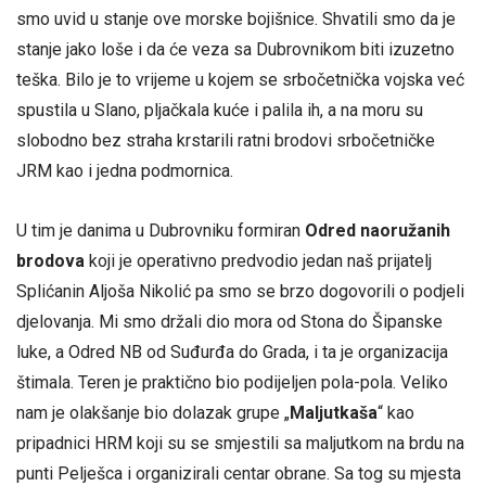
smo uvid u stanje ove morske bojišnice. Shvatili smo da je
stanje jako loše i da će veza sa Dubrovnikom biti izuzetno
teška. Bilo je to vrijeme u kojem se srbočetnička vojska već
spustila u Slano, pljačkala kuće i palila ih, a na moru su
slobodno bez straha krstarili ratni brodovi srbočetničke
JRM kao i jedna podmornica.
U tim je danima u Dubrovniku formiran
Odred naoružanih
brodova
koji je operativno predvodio jedan naš prijatelj
Splićanin Aljoša Nikolić pa smo se brzo dogovorili o podjeli
djelovanja. Mi smo držali dio mora od Stona do Šipanske
luke, a Odred NB od Suđurđa do Grada, i ta je organizacija
štimala. Teren je praktično bio podijeljen pola-pola. Veliko
nam je olakšanje bio dolazak grupe „
Maljutkaša
“ kao
pripadnici HRM koji su se smjestili sa maljutkom na brdu na
punti Pelješca i organizirali centar obrane. Sa tog su mjesta