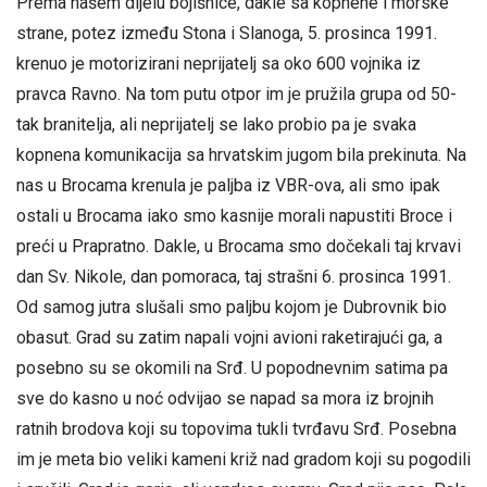
Prema našem dijelu bojišnice, dakle sa kopnene i morske
strane, potez između Stona i Slanoga, 5. prosinca 1991.
krenuo je motorizirani neprijatelj sa oko 600 vojnika iz
pravca Ravno. Na tom putu otpor im je pružila grupa od 50-
tak branitelja, ali neprijatelj se lako probio pa je svaka
kopnena komunikacija sa hrvatskim jugom bila prekinuta. Na
nas u Brocama krenula je paljba iz VBR-ova, ali smo ipak
ostali u Brocama iako smo kasnije morali napustiti Broce i
preći u Prapratno. Dakle, u Brocama smo dočekali taj krvavi
dan Sv. Nikole, dan pomoraca, taj strašni 6. prosinca 1991.
Od samog jutra slušali smo paljbu kojom je Dubrovnik bio
obasut. Grad su zatim napali vojni avioni raketirajući ga, a
posebno su se okomili na Srđ. U popodnevnim satima pa
sve do kasno u noć odvijao se napad sa mora iz brojnih
ratnih brodova koji su topovima tukli tvrđavu Srđ. Posebna
im je meta bio veliki kameni križ nad gradom koji su pogodili