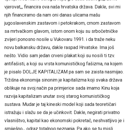
vjerovat,,, financira ova naša hrvatska država. Dakle, svi mi
njih financiramo da nam oni danas ulicama mašu
jugoslavenskim zastavom i petokrakom, crnom zastavom
sa mrtvačkom glavom, istom onom koju su srbočetničke
zvijeri ponosno nosile u Vukovaru 1991. i da traže neku
novu balkansku državu, dakle raspad Hrvatske. Ima još
nešto. Vidio sam jedan crveni plakat koji su nosili ti tzv.
antifašisti, a koji su vrsta komunističkog fašizma, na kojem
je pisalo DOLJE KAPITALIZAM pa sam se zaista nasmijao.
Tržišna ekonomija sinonim je kapitalizma koji svaka država
oblikuje na svoj način pa primjerice sada imamo Kinu koja
razvija kapitalizam unutar svoj starog komunističkog
sustava. Mudar je taj kineski model koji sada teoretičari
istražuju i slažu se da je učinkovit. Dakle, negirati privatno
vlasništvo, kapital kao ekonomski pokretač, neshvatljivo je i
smiješno,,, odraz totalnog neznanja. Pa ako se tu misli