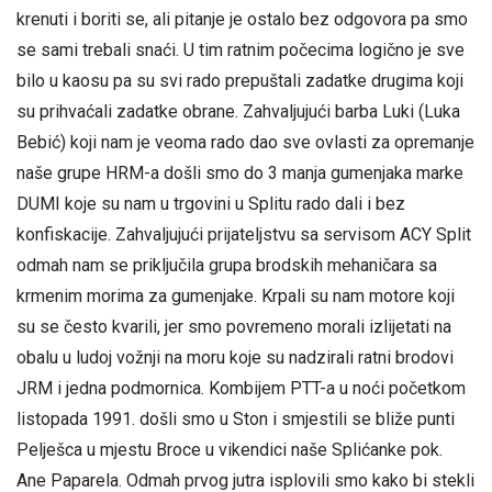
krenuti i boriti se, ali pitanje je ostalo bez odgovora pa smo
se sami trebali snaći. U tim ratnim počecima logično je sve
bilo u kaosu pa su svi rado prepuštali zadatke drugima koji
su prihvaćali zadatke obrane. Zahvaljujući barba Luki (Luka
Bebić) koji nam je veoma rado dao sve ovlasti za opremanje
naše grupe HRM-a došli smo do 3 manja gumenjaka marke
DUMI koje su nam u trgovini u Splitu rado dali i bez
konfiskacije. Zahvaljujući prijateljstvu sa servisom ACY Split
odmah nam se priključila grupa brodskih mehaničara sa
krmenim morima za gumenjake. Krpali su nam motore koji
su se često kvarili, jer smo povremeno morali izlijetati na
obalu u ludoj vožnji na moru koje su nadzirali ratni brodovi
JRM i jedna podmornica. Kombijem PTT-a u noći početkom
listopada 1991. došli smo u Ston i smjestili se bliže punti
Pelješca u mjestu Broce u vikendici naše Splićanke pok.
Ane Paparela. Odmah prvog jutra isplovili smo kako bi stekli