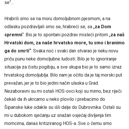
se“…
Hrabrili smo se na moru domoljubnom pjesmom, a na
odlasku pozdravljali smo se, hrabreći se, sa „
za Dom
spremni
“. Bio je to spontani pozdrav misleći pritom „
za naš
Hrvatski dom, za naše hrvatsko more, tu smo i branimo
ga do smrti“
. Svaka noć i svaki dan stvarao je neku novu
priču punu neke domoljubne ludosti. Bilo je to ignoriranje
situacija za čistu pogibiju, a sve skupa bio je to samo izraz
hrvatskog domoljublja. Bilo nam je očito da je taj morski put
prevažan, jer je to bio jedini način ulaska u Grad.
Nezaboravni su mi ostali HOS-ovci koji su mirno, bez riječi
čekali da ih ukrcamo u neko plovilo i prebacimo do
Šipanske luke odakle su išli dalje do Dubrovnika. Ostali su
mi u dubokom sjećanju uz snažan osjećaj divljenja tim
momcima, danas kritiziranog HOS-a. Sve o čemu smo