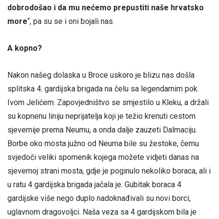
dobrodošao i da mu nećemo prepustiti naše hrvatsko
more
“, pa su se i oni bojali nas.
A kopno?
Nakon našeg dolaska u Broce uskoro je blizu nas došla
splitska 4. gardijska brigada na čelu sa legendarnim pok.
Ivom Jelićem. Zapovjedništvo se smjestilo u Kleku, a držali
su kopnenu liniju neprijatelja koji je težio krenuti cestom
sjevernije prema Neumu, a onda dalje zauzeti Dalmaciju.
Borbe oko mosta južno od Neuma bile su žestoke, čemu
svjedoči veliki spomenik kojega možete vidjeti danas na
sjevernoj strani mosta, gdje je poginulo nekoliko boraca, ali i
u ratu 4 gardijska brigada jačala je. Gubitak boraca 4
gardijske više nego duplo nadoknađivali su novi borci,
uglavnom dragovoljci. Naša veza sa 4 gardijskom bila je