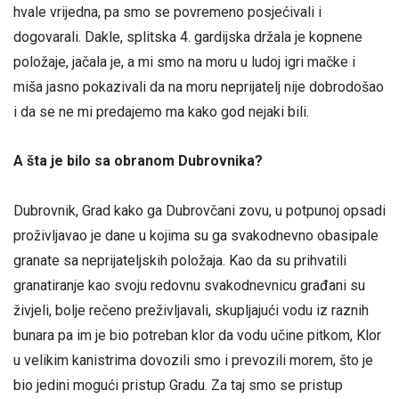
hvale vrijedna, pa smo se povremeno posjećivali i
dogovarali. Dakle, splitska 4. gardijska držala je kopnene
položaje, jačala je, a mi smo na moru u ludoj igri mačke i
miša jasno pokazivali da na moru neprijatelj nije dobrodošao
i da se ne mi predajemo ma kako god nejaki bili.
A šta je bilo sa obranom Dubrovnika?
Dubrovnik, Grad kako ga Dubrovčani zovu, u potpunoj opsadi
proživljavao je dane u kojima su ga svakodnevno obasipale
granate sa neprijateljskih položaja. Kao da su prihvatili
granatiranje kao svoju redovnu svakodnevnicu građani su
živjeli, bolje rečeno preživljavali, skupljajući vodu iz raznih
bunara pa im je bio potreban klor da vodu učine pitkom, Klor
u velikim kanistrima dovozili smo i prevozili morem, što je
bio jedini mogući pristup Gradu. Za taj smo se pristup