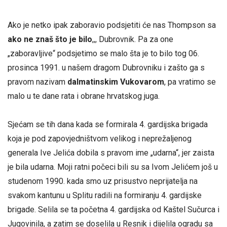
Ako je netko ipak zaboravio podsjetiti će nas Thompson sa
ako ne znaš što je bilo
,,, Dubrovnik. Pa za one
„zaboravljive“ podsjetimo se malo šta je to bilo tog 06.
prosinca 1991. u našem dragom Dubrovniku i zašto ga s
pravom nazivam
dalmatinskim Vukovarom
, pa vratimo se
malo u te dane rata i obrane hrvatskog juga.
Sjećam se tih dana kada se formirala 4. gardijska brigada
koja je pod zapovjedništvom velikog i neprežaljenog
generala Ive Jelića dobila s pravom ime „udarna“, jer zaista
je bila udarna. Moji ratni počeci bili su sa Ivom Jelićem još u
studenom 1990. kada smo uz prisustvo neprijatelja na
svakom kantunu u Splitu radili na formiranju 4. gardijske
brigade. Selila se ta početna 4. gardijska od Kaštel Sučurca i
Jugovinila, a zatim se doselila u Resnik i dijelila ogradu sa