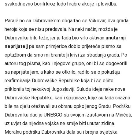
svakodnevno borili kroz ludo hrabre akcije i plovidbu.
Paralelno sa Dubrovnikom događao se Vukovar, dva grada
heroja koja se nisu predavala. Na neki način, možda je
Dubrovniku bilo teže, jer je tada bio vrlo aktivan
unutarnji
neprijatelj
pa sam primjerice dobio prijeteće pismo sa
optužbom da smo mi branitelji krivi za stradanja grada. Po
autoru tog pisma, kao i njegove grupe, oni bi se dogovorili
sa neprijateljem, a kako se otkrilo, radilo se o pokušaju
reafirmiranja Dubrovačke Republike koja bi se očito
priklonila toj nekakvoj Jugoslaviji. Suluda ideja neke nove
Dubrovačke Republike, kao i špijunaže, koje su tada snažno
bile na djelu otežavali su obranu opkoljenog Gradu. Podršku
Dubrovniku dao je UNESCO sa svojom zastavom na Minčeti,
uz uvjet da nijedna vojska ne smije biti unutar zidina.
Moralnu podršku Dubrovniku dala su i brojna svjetska