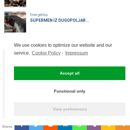
Energetika
SUPERMEN IZ DUGOPOLJAR...
We use cookies to optimize our website and our
service.
Cookie Policy
-
Impressum
Accept all
Click to accept marketing
Functional only
cookies and enable this
content
View preferences
0
Shares