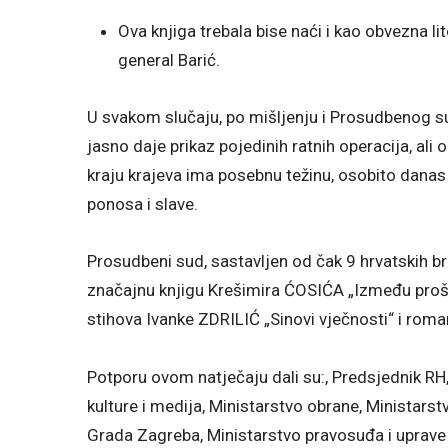
Ova knjiga trebala bise naći i kao obvezna li
general Barić.
U svakom slučaju, po mišljenju i Prosudbenog su
jasno daje prikaz pojedinih ratnih operacija, ali
kraju krajeva ima posebnu težinu, osobito danas
ponosa i slave.
Prosudbeni sud, sastavljen od čak 9 hrvatskih bra
značajnu knjigu Krešimira ĆOSIĆA „Između prošl
stihova Ivanke ZDRILIĆ „Sinovi vječnosti“ i rom
Potporu ovom natječaju dali su:, Predsjednik RH, 
kulture i medija, Ministarstvo obrane, Ministars
Grada Zagreba, Ministarstvo pravosuđa i uprave i