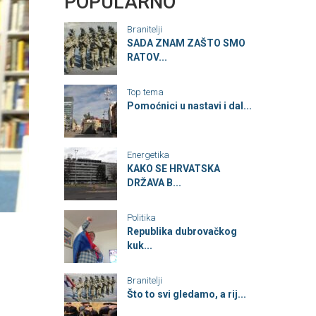
POPULARNO
Branitelji
SADA ZNAM ZAŠTO SMO
RATOV...
Top tema
Pomoćnici u nastavi i dal...
Energetika
KAKO SE HRVATSKA
DRŽAVA B...
Politika
Republika dubrovačkog
kuk...
Branitelji
Što to svi gledamo, a rij...