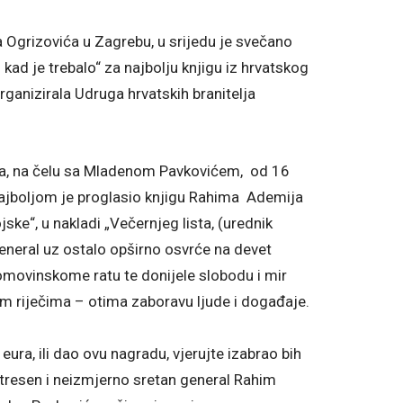
a Ogrizovića u Zagrebu, u srijedu je svečano
 kad je trebalo“ za najbolju knjigu iz hrvatskog
anizirala Udruga hrvatskih branitelja
lja, na čelu sa Mladenom Pavkovićem, od 16
, najboljom je proglasio knjigu Rahima Ademija
ske“, u nakladi „Večernjeg lista, (urednik
 general uz ostalo opširno osvrće na devet
Domovinskome ratu te donijele slobodu i mir
ugim riječima – otima zaboravu ljude i događaje.
eura, ili dao ovu nagradu, vjerujte izabrao bih
tresen i neizmjerno sretan general Rahim