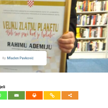
Mladen Pavković
By
eli