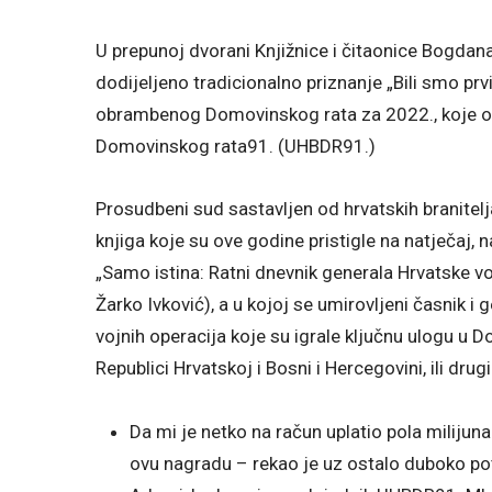
U prepunoj dvorani Knjižnice i čitaonice Bogdan
dodijeljeno tradicionalno priznanje „Bili smo prvi
obrambenog Domovinskog rata za 2022., koje org
Domovinskog rata91. (UHBDR91.)
Prosudbeni sud sastavljen od hrvatskih branite
knjiga koje su ove godine pristigle na natječaj
„Samo istina: Ratni dnevnik generala Hrvatske voj
Žarko Ivković), a u kojoj se umirovljeni časnik i
vojnih operacija koje su igrale ključnu ulogu u 
Republici Hrvatskoj i Bosni i Hercegovini, ili dr
Da mi je netko na račun uplatio pola milijuna 
ovu nagradu – rekao je uz ostalo duboko po