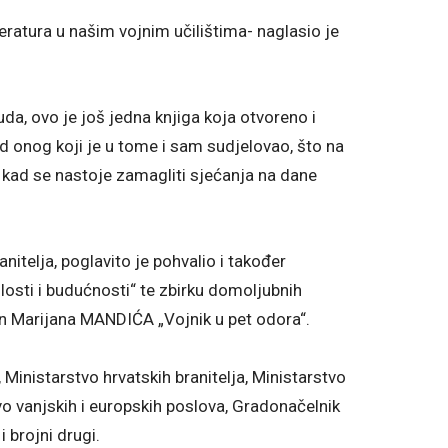
teratura u našim vojnim učilištima- naglasio je
da, ovo je još jedna knjiga koja otvoreno i
 od onog koji je u tome i sam sudjelovao, što na
 kad se nastoje zamagliti sjećanja na dane
nitelja, poglavito je pohvalio i također
osti i budućnosti“ te zbirku domoljubnih
an Marijana MANDIĆA „Vojnik u pet odora“.
Ministarstvo hrvatskih branitelja, Ministarstvo
tvo vanjskih i europskih poslova, Gradonačelnik
 brojni drugi.