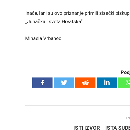
Inače, lani su ovo priznanje primili sisački biskup
„Junačka i sveta Hrvatska“.
Mihaela Vrbanec
Podj
P
ISTI IZVOR – ISTA SU