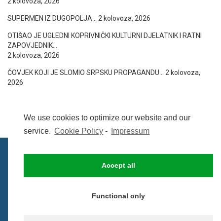
2 kolovoza, 2026
SUPERMEN IZ DUGOPOLJA…
2 kolovoza, 2026
OTIŠAO JE UGLEDNI KOPRIVNIČKI KULTURNI DJELATNIK I RATNI
ZAPOVJEDNIK…
2 kolovoza, 2026
ČOVJEK KOJI JE SLOMIO SRPSKU PROPAGANDU…
2 kolovoza,
2026
We use cookies to optimize our website and our
service.
Cookie Policy
-
Impressum
Accept all
IMPRESSUM
UVIJETI KORIŠTENJA
COOKIE POLICY (EU)
Functional only
© BezCenzure 2017 - Izradio i održava
Inpendio