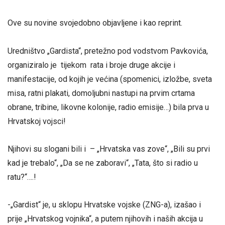
Ove su novine svojedobno objavljene i kao reprint.
Uredništvo „Gardista“, pretežno pod vodstvom Pavkovića,
organiziralo je tijekom rata i broje druge akcije i
manifestacije, od kojih je većina (spomenici, izložbe, sveta
misa, ratni plakati, domoljubni nastupi na prvim crtama
obrane, tribine, likovne kolonije, radio emisije…) bila prva u
Hrvatskoj vojsci!
Njihovi su slogani bili i – „Hrvatska vas zove“, „Bili su prvi
kad je trebalo“, „Da se ne zaboravi“, „Tata, što si radio u
ratu?“….!
-„Gardist“ je, u sklopu Hrvatske vojske (ZNG-a), izašao i
prije „Hrvatskog vojnika“, a putem njihovih i naših akcija u