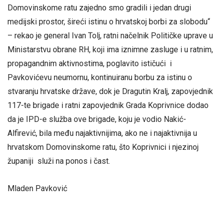
Domovinskome ratu zajedno smo gradili i jedan drugi
medijski prostor, šireći istinu o hrvatskoj borbi za slobodu“
– rekao je general Ivan Tolj, ratni načelnik Političke uprave u
Ministarstvu obrane RH, koji ima iznimne zasluge i u ratnim,
propagandnim aktivnostima, poglavito ističući i
Pavkovićevu neumornu, kontinuiranu borbu za istinu o
stvaranju hrvatske države, dok je Dragutin Kralj, zapovjednik
117-te brigade i ratni zapovjednik Grada Koprivnice dodao
da je IPD-e služba ove brigade, koju je vodio Nakić-
Alfirević, bila među najaktivnijima, ako ne i najaktivnija u
hrvatskom Domovinskome ratu, što Koprivnici i njezinoj
županiji služi na ponos i čast.
Mladen Pavković