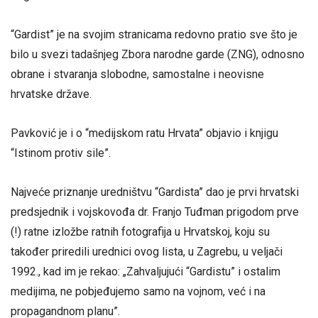
“Gardist” je na svojim stranicama redovno pratio sve što je
bilo u svezi tadašnjeg Zbora narodne garde (ZNG), odnosno
obrane i stvaranja slobodne, samostalne i neovisne
hrvatske države.
Pavković je i o “medijskom ratu Hrvata” objavio i knjigu
“Istinom protiv sile”.
Najveće priznanje uredništvu “Gardista” dao je prvi hrvatski
predsjednik i vojskovođa dr. Franjo Tuđman prigodom prve
(!) ratne izložbe ratnih fotografija u Hrvatskoj, koju su
također priredili urednici ovog lista, u Zagrebu, u veljači
1992., kad im je rekao: „Zahvaljujući “Gardistu” i ostalim
medijima, ne pobjeđujemo samo na vojnom, već i na
propagandnom planu”.