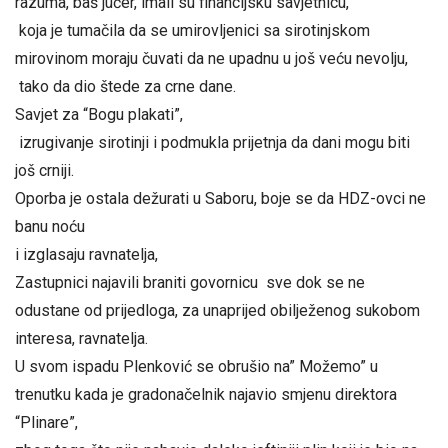
razuma, baš jučer, imali su financijsku savjetnicu,
koja je tumačila da se umirovljenici sa sirotinjskom
mirovinom moraju čuvati da ne upadnu u još veću nevolju,
tako da dio štede za crne dane.
Savjet za “Bogu plakati”,
izrugivanje sirotinji i podmukla prijetnja da dani mogu biti
još crniji.
Oporba je ostala dežurati u Saboru, boje se da HDZ-ovci ne
banu noću
i izglasaju ravnatelja,
Zastupnici najavili braniti govornicu sve dok se ne
odustane od prijedloga, za unaprijed obilježenog sukobom
interesa, ravnatelja.
U svom ispadu Plenković se obrušio na” Možemo” u
trenutku kada je gradonačelnik najavio smjenu direktora
“Plinare”,