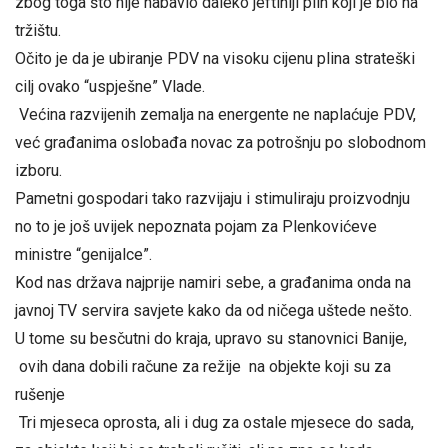
zbog toga što nije nabavio daleko jeftiniji plin koji je bio na
tržištu.
Očito je da je ubiranje PDV na visoku cijenu plina strateški
cilj ovako “uspješne” Vlade.
Većina razvijenih zemalja na energente ne naplaćuje PDV,
već građanima oslobađa novac za potrošnju po slobodnom
izboru.
Pametni gospodari tako razvijaju i stimuliraju proizvodnju
no to je još uvijek nepoznata pojam za Plenkovićeve
ministre “genijalce”.
Kod nas država najprije namiri sebe, a građanima onda na
javnoj TV servira savjete kako da od ničega uštede nešto.
U tome su besčutni do kraja, upravo su stanovnici Banije,
ovih dana dobili račune za režije na objekte koji su za
rušenje
Tri mjeseca oprosta, ali i dug za ostale mjesece do sada,