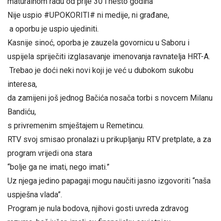
maturalnom radu od prije 30 i nešto godina
Nije uspio #UPOKORITI# ni medije, ni građane,
a oporbu je uspio ujediniti.
Kasnije sinoć, oporba je zauzela govornicu u Saboru i
uspijela spriječiti izglasavanje imenovanja ravnatelja HRT-A.
Trebao je doći neki novi koji je već u dubokom sukobu
interesa,
da zamijeni još jednog Bačića nosača torbi s novcem Milanu
Bandiću,
s privremenim smještajem u Remetincu.
RTV svoj smisao pronalazi u prikupljanju RTV pretplate, a za
program vrijedi ona stara
“bolje ga ne imati, nego imati.”
Uz njega jedino papagaji mogu naučiti jasno izgovoriti “naša
uspješna vlada”.
Program je nula bodova, njihovi gosti uvreda zdravog