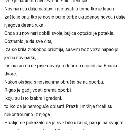
već je nastupio svojevrsni “Šok” trenutak.
Novinari su dalje nastavili ispitivati o tome tko je krao i
zašto je onaj tko je nosio pune torbe ukradenog novca i dalje
njegova desna ruka .
Onda su novinari dobili svoje, bujica optužbi je potekla.
Obznanio je da sve čita,
iza se krila zlokobno prijetnja, sasvim bez veze napao je
jednu novinarku,
insinuirao da ne piše dovoljno dobro o napadu na Banske
dvore.
Nakon okršaja s novinarima obrušio se na oporbu.
Rigao je gadljivosti prema oporbi,
koju su isto izabrali građani,
toliko da je nemoguće opisati. Prezir i mržnja frcali su
nekontrolirano iz njega.
Poslije se pokazalo da je sve bilo uzalud, pao je na svojem