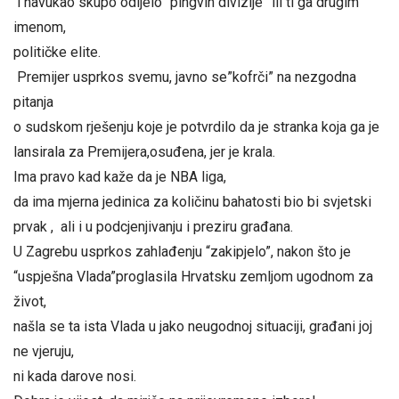
i navukao skupo odijelo “pingvin divizije” ili ti ga drugim
imenom,
političke elite.
Premijer usprkos svemu, javno se”kofrči” na nezgodna
pitanja
o sudskom rješenju koje je potvrdilo da je stranka koja ga je
lansirala za Premijera,osuđena, jer je krala.
Ima pravo kad kaže da je NBA liga,
da ima mjerna jedinica za količinu bahatosti bio bi svjetski
prvak , ali i u podcjenjivanju i preziru građana.
U Zagrebu usprkos zahlađenju “zakipjelo”, nakon što je
“uspješna Vlada”proglasila Hrvatsku zemljom ugodnom za
život,
našla se ta ista Vlada u jako neugodnoj situaciji, građani joj
ne vjeruju,
ni kada darove nosi.