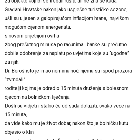
za objekte koji bi se trebali rušiti, ali ne zna se kada.
Građani Hrvatske nakon jako uspješne turističke sezone,
ušli su u jesen s galopirajućom inflacijom hrane, najvišom
mogućom cijenom energenata,
s novom prijetnjom ovrha
zbog prešutnog minusa po računima , banke su prešutno
dobile odobrenje za naplatu po uvjetima koje su “ugodne”
za njih.
Dr. Beroš isto je imao nemirnu noć, njemu su ispod prozora
“zvrndali”
roditelji kojima je odredio 15 minuta druženja s bolesnom
djecom na bolničkom liječenju.
Došli su vidjeti i stalno će od sada dolaziti, svako veće na
15 minuta,
da vide kako mu je život dobar, nakon što je bolničku kutu
objesio o klin