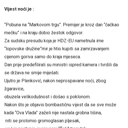
Vijest noći je :
“Pobuna na “Markovom trgu”. Premijer je kroz dan “čačkao
mečku” i na kraju dobio žestok odgovor.
Za sudsku presudu koja je HDZ-EU nametnula ime
“lopovske družine”mir je htio kupiti sa zamrzavanjem
cijenom goriva samo do kraja mjeseca.
Dan prije predefilirali su ministri ispred kamera i tvrdili da
se država ne smije miješati.
Ujutro je Plenković, nakon neprospavane noći, zbog
žgaravice,
obuzela velikodušnost i došao s poklonom.
Nakon što je objavio bombastičnu vijest da se sve može
kada “Ova Vlada” zaželi nije nastala grobna tišina,
niti se prolomio gromoglasan pljesak,