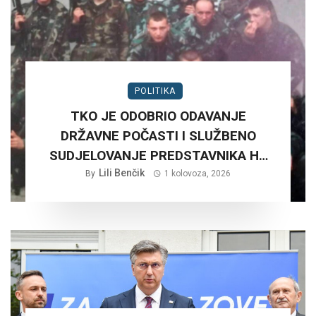
POLITIKA
TKO JE ODOBRIO ODAVANJE
DRŽAVNE POČASTI I SLUŽBENO
SUDJELOVANJE PREDSTAVNIKA HV
NA RUŠNJAKU KOD BADERNE 27,
Lili Benčik
By
1 kolovoza, 2026
SRPNJA 2026. GODINE.?