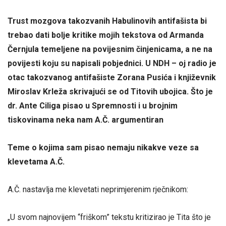
Trust mozgova takozvanih Habulinovih antifašista bi
trebao dati bolje kritike mojih tekstova od Armanda
Černjula temeljene na povijesnim činjenicama, a ne na
povijesti koju su napisali pobjednici. U NDH – oj radio je
otac takozvanog antifašiste Zorana Pusića i književnik
Miroslav Krleža skrivajući se od Titovih ubojica. Što je
dr. Ante Ciliga pisao u Spremnosti i u brojnim
tiskovinama neka nam A.Č. argumentiran
Teme o kojima sam pisao nemaju nikakve veze sa
klevetama A.Č.
A.Č. nastavlja me klevetati neprimjerenim rječnikom:
„U svom najnovijem “friškom” tekstu kritizirao je Tita što je