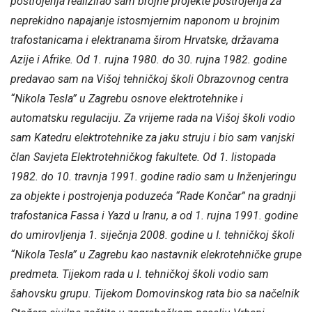
postrojenja realizirao sam brojne projekte postrojenja za
neprekidno napajanje istosmjernim naponom u brojnim
trafostanicama i elektranama širom Hrvatske, državama
Azije i Afrike. Od 1. rujna 1980. do 30. rujna 1982. godine
predavao sam na Višoj tehničkoj školi Obrazovnog centra
“Nikola Tesla” u Zagrebu osnove elektrotehnike i
automatsku regulaciju. Za vrijeme rada na Višoj školi vodio
sam Katedru elektrotehnike za jaku struju i bio sam vanjski
član Savjeta Elektrotehničkog fakultete. Od 1. listopada
1982. do 10. travnja 1991. godine radio sam u Inženjeringu
za objekte i postrojenja poduzeća “Rade Končar” na gradnji
trafostanica Fassa i Yazd u Iranu, a od 1. rujna 1991. godine
do umirovljenja 1. siječnja 2008. godine u I. tehničkoj školi
“Nikola Tesla” u Zagrebu kao nastavnik elekrotehničke grupe
predmeta. Tijekom rada u I. tehničkoj školi vodio sam
šahovsku grupu. Tijekom Domovinskog rata bio sa načelnik