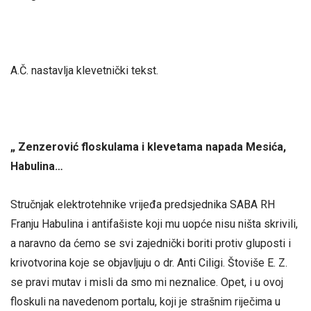
A.Č. nastavlja klevetnički tekst.
„ Zenzerović floskulama i klevetama napada Mesića,
Habulina…
Stručnjak elektrotehnike vrijeđa predsjednika SABA RH
Franju Habulina i antifašiste koji mu uopće nisu ništa skrivili,
a naravno da ćemo se svi zajednički boriti protiv gluposti i
krivotvorina koje se objavljuju o dr. Anti Ciligi. Štoviše E. Z.
se pravi mutav i misli da smo mi neznalice. Opet, i u ovoj
floskuli na navedenom portalu, koji je strašnim riječima u