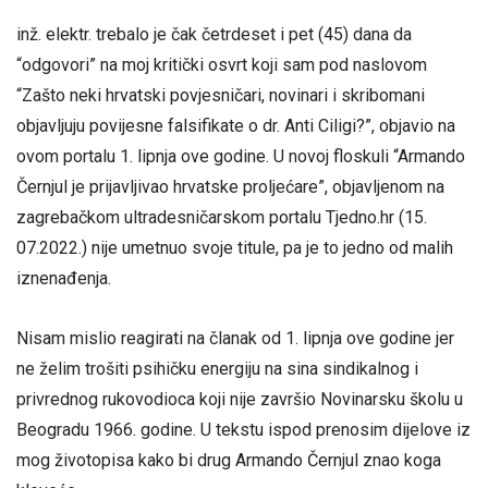
inž. elektr. trebalo je čak četrdeset i pet (45) dana da
“odgovori” na moj kritički osvrt koji sam pod naslovom
“Zašto neki hrvatski povjesničari, novinari i skribomani
objavljuju povijesne falsifikate o dr. Anti Ciligi?”, objavio na
ovom portalu 1. lipnja ove godine. U novoj floskuli “Armando
Černjul je prijavljivao hrvatske proljećare”, objavljenom na
zagrebačkom ultradesničarskom portalu Tjedno.hr (15.
07.2022.) nije umetnuo svoje titule, pa je to jedno od malih
iznenađenja.
Nisam mislio reagirati na članak od 1. lipnja ove godine jer
ne želim trošiti psihičku energiju na sina sindikalnog i
privrednog rukovodioca koji nije završio Novinarsku školu u
Beogradu 1966. godine. U tekstu ispod prenosim dijelove iz
mog životopisa kako bi drug Armando Černjul znao koga