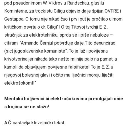
pod pseudonimom W. Viktrov u Rundschau, glasilu
Kominterne, za trockistu Ciligu objavio da je špijun OVFRE i
Gestapoa. O tomu nije nikad čuo i prvi put je pročitao u mom
kritičkom osvrtu o dr. Ciligi”! O toj Titovoj tvrdnji E. Z.,
stručnjak za elektrotehniku, sprda se i piše nebuloze –
citiram: “Armando Černjul potvrđuje da je Tito denuncirao
(sic) jugoslavenske komuniste”. To je laž i povijesna
krivotvorina jer nikada tako nešto mi nije palo na pamet, a
kamoli da objavljujem povijesne falsifikate! To je E. Z. u
njegovoj bolesnoj glavi i očito mu liječnici moraju liječiti
elektrošokom!!“
Mentalni boljševici bi elektrošokovima preodgajali onie
s kojima se ne slažu!
A.Č. nastavlja klevetnički tekst: