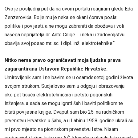
Ovo je posljednji put da na ovom portalu reagiram glede Eda
Zenzerovića. Bolje mu je neka se okani ćorava posla:
politike i povijesti, a ne mogu zabraniti da obožava i voli
našega neprijatelja dr. Ante Cilige… i neka u zadovoljstvu
obavlja svoj posao mr. sc. i dipl. inž. elektrotehnike.“
Nitko nema pravo ograničavati moja ljudska prava
zagarantirana Ustavom Republike Hrvatske.
Umirovljenik sam i ne bavim se u osamdesetoj godini života
svojom strukom. Sudjelovao sam u odgoju i obrazovanju
oko pet tisuća elektrotehničara i petsto pogonskih
inženjera, a sada se mogu igrati šah i baviti politikom te
čitati povijesne knjige. Dvaput sam bio 25. na radničkom
prvenstvu Hrvatske u šahu, a u Labinu 1958. godine ukrali su
mi prvo mjesto na pionirskom prvenstvu Istre. Nisam
probisvijet i lažov kako me A.Č. kleveće u glasilu takozvanih