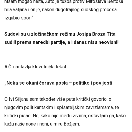
nisam mogao ništa, Zato je tužba protiv Miroslava Bertoša
bila valjana i on je, nakon dugotrajnog sudskog procesa,
izgubio spor!“
Sudovi su u zločinačkom režimu Josipa Broza Tita
sudili prema naredbi partije, a i danas nisu neovisni!
A.Č. nastavlja klevetnički tekst:
„Neka se okani ćorava posla – politike i povijesti
O Ivi Siljanu sam također više puta kritički govorio, o
njegovim politikantskim i spisateljskim zavrzlamama, te
kritički pisao. No, kako nije među živima, ostavljam ga, kako
kažu naše none i noni, u miru Božjem.