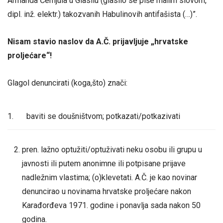
Armanda Černjula u Glasilu (glasilo se piše malim slovom,
dipl. inž. elektr.) takozvanih Habulinovih antifašista (…)”.
Nisam stavio naslov da A.Č. prijavljuje „hrvatske
proljećare“!
Glagol denuncirati (koga,što) znači:
1.
baviti se doušništvom; potkazati/potkazivati
pren. lažno optužiti/optuživati neku osobu ili grupu u
javnosti ili putem anonimne ili potpisane prijave
nadležnim vlastima; (o)klevetati. A.Č. je kao novinar
denuncirao u novinama hrvatske proljećare nakon
Karađorđeva 1971. godine i ponavlja sada nakon 50
godina.