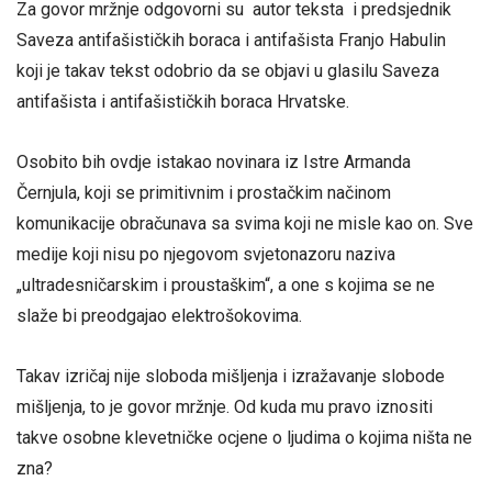
Za govor mržnje odgovorni su autor teksta i predsjednik
Saveza antifašističkih boraca i antifašista Franjo Habulin
koji je takav tekst odobrio da se objavi u glasilu Saveza
antifašista i antifašističkih boraca Hrvatske.
Osobito bih ovdje istakao novinara iz Istre Armanda
Černjula, koji se primitivnim i prostačkim načinom
komunikacije obračunava sa svima koji ne misle kao on. Sve
medije koji nisu po njegovom svjetonazoru naziva
„ultradesničarskim i proustaškim“, a one s kojima se ne
slaže bi preodgajao elektrošokovima.
Takav izričaj nije sloboda mišljenja i izražavanje slobode
mišljenja, to je govor mržnje. Od kuda mu pravo iznositi
takve osobne klevetničke ocjene o ljudima o kojima ništa ne
zna?