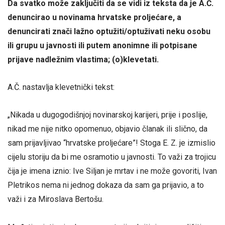
Da svatko može zaključiti da se vidi iz teksta da je A.Č.
denuncirao u novinama hrvatske proljećare, a
denuncirati znači lažno optužiti/optuživati neku osobu
ili grupu u javnosti ili putem anonimne ili potpisane
prijave nadležnim vlastima; (o)klevetati.
A.Č. nastavlja klevetnički tekst:
„Nikada u dugogodišnjoj novinarskoj karijeri, prije i poslije,
nikad me nije nitko opomenuo, objavio članak ili slično, da
sam prijavljivao “hrvatske proljećare”! Stoga E. Z. je izmislio
cijelu storiju da bi me osramotio u javnosti. To važi za trojicu
čija je imena iznio: Ive Siljan je mrtav i ne može govoriti, Ivan
Pletrikos nema ni jednog dokaza da sam ga prijavio, a to
važi i za Miroslava Bertošu.