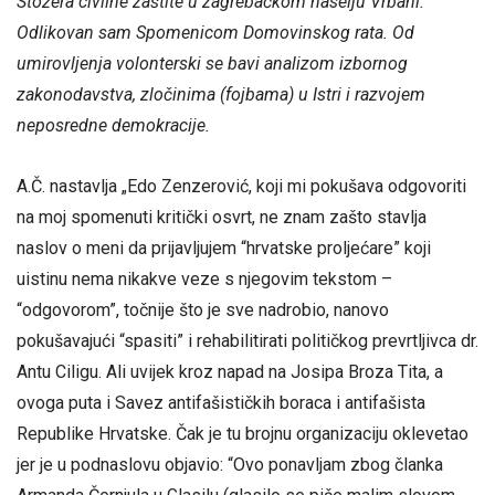
Stožera civilne zaštite u zagrebačkom naselju Vrbani.
Odlikovan sam Spomenicom Domovinskog rata. Od
umirovljenja volonterski se bavi analizom izbornog
zakonodavstva, zločinima (fojbama) u Istri i razvojem
neposredne demokracije.
A.Č. nastavlja „Edo Zenzerović, koji mi pokušava odgovoriti
na moj spomenuti kritički osvrt, ne znam zašto stavlja
naslov o meni da prijavljujem “hrvatske proljećare” koji
uistinu nema nikakve veze s njegovim tekstom –
“odgovorom”, točnije što je sve nadrobio, nanovo
pokušavajući “spasiti” i rehabilitirati političkog prevrtljivca dr.
Antu Ciligu. Ali uvijek kroz napad na Josipa Broza Tita, a
ovoga puta i Savez antifašističkih boraca i antifašista
Republike Hrvatske. Čak je tu brojnu organizaciju oklevetao
jer je u podnaslovu objavio: “Ovo ponavljam zbog članka