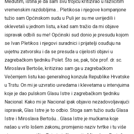
Međutim, istina je da sam svu trojicu kritizirao u različitim
vremenskim razdobljima… Pletikosa i njegove kompanjone
tužio sam Općinskom sudu u Puli jer su me uvrijedili i
oklevetali u jednom listu, a kad sam tražio da mi objave
ispravak odbili su me! Općinski sud donio je presudu kojom
se Ivan Pletikos i njegovi suradnici i prijatelji osuđuju na
uvjetnu zatvorsku i da se presuda u cijelosti objavi u
zagrebačkom tjedniku Polet. Što se, pak, tiče prof. dr. sc.
Miroslava Bertoše, kritizirao sam ga u zagrebačkom
Večernjem listu kao generalnog konzula Republike Hrvatske
u Trstu. On mi je uzvratio uvredama i klevetama u intervjuima
koje je dao pulskom Glasu Istre i zagrebačkom tjedniku
Nacional. Kako mi je Nacional ipak objavio nezadovoljavajući
ispravak, Glas Istre je to odbio. Stoga sam tužio sudu Glasa
Istre i Miroslava Bertošu… Glasa Istre je mućkama koje
našao u vrlo lošem zakonu, promijenio naziv tvrtke i tu više