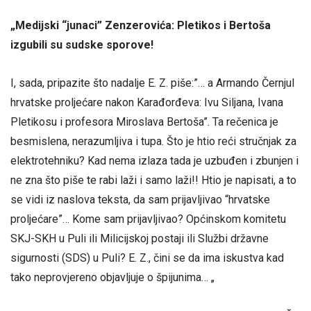
„Medijski “junaci” Zenzerovića: Pletikos i Bertoša
izgubili su sudske sporove!
I, sada, pripazite što nadalje E. Z. piše:”… a Armando Černjul
hrvatske proljećare nakon Karađorđeva: Ivu Siljana, Ivana
Pletikosu i profesora Miroslava Bertoša”. Ta rečenica je
besmislena, nerazumljiva i tupa. Što je htio reći stručnjak za
elektrotehniku? Kad nema izlaza tada je uzbuđen i zbunjen i
ne zna što piše te rabi laži i samo laži!! Htio je napisati, a to
se vidi iz naslova teksta, da sam prijavljivao “hrvatske
proljećare”… Kome sam prijavljivao? Općinskom komitetu
SKJ-SKH u Puli ili Milicijskoj postaji ili Službi državne
sigurnosti (SDS) u Puli? E. Z., čini se da ima iskustva kad
tako neprovjereno objavljuje o špijunima… „