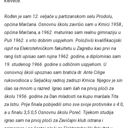
kleveće.
Rođen je sam 12. veljače u partizanskom selu Prodolu,
općina Marčana. Osnovnu školu završio sam u Krnici 1958.,
općina Marčana, a 1962. maturirao sam realnu gimnaziju u
Puli 1962. s vrlo dobrim uspjehom. Položivši kvalifikacijski
ispit na Elekrotehničkom fakultetu u Zagrebu kao prvi na
rang listi upisao sam rujna 1962. godine, a diplomirao sam
19. studenog 1966. godine s odličnim uspjehom. U
osnovnoj školi upoznao sam bratića dr. Ante Cilige
rukovodioca u Seljačkoj radnoj zadruzi Krnica. Njegov je sin
išao sa mnom u razred. Igrao sam šah na prvoj ploči za
školu 1956. godine za Dan mladosti na kupu maršala Tita
za Istru. Prije finala pobijedili smo sve svoje protivnike s 4:0,
a u finalu 3,5:0,5 Osnovnu školu Poreč. Tijekom studija
igrao sam na prvoj ploči za Zavičajni klub istrana i