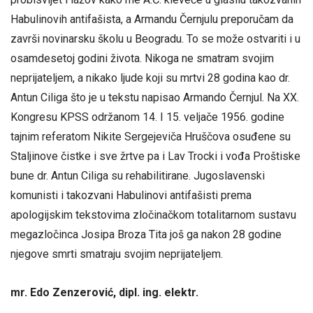
Habulinovih antifašista, a Armandu Černjulu preporučam da
završi novinarsku školu u Beogradu. To se može ostvariti i u
osamdesetoj godini života. Nikoga ne smatram svojim
neprijateljem, a nikako ljude koji su mrtvi 28 godina kao dr.
Antun Ciliga što je u tekstu napisao Armando Černjul. Na XX.
Kongresu KPSS održanom 14. I 15. veljače 1956. godine
tajnim referatom Nikite Sergejeviča Hruščova osuđene su
Staljinove čistke i sve žrtve pa i Lav Trocki i vođa Proštiske
bune dr. Antun Ciliga su rehabilitirane. Jugoslavenski
komunisti i takozvani Habulinovi antifašisti prema
apologijskim tekstovima zločinačkom totalitarnom sustavu
megazločinca Josipa Broza Tita još ga nakon 28 godine
njegove smrti smatraju svojim neprijateljem.
mr. Edo Zenzerović, dipl. ing. elektr.