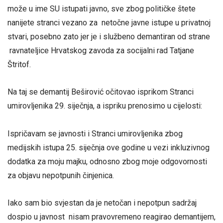
može u ime SU istupati javno, sve zbog političke štete
nanijete stranci vezano za netočne javne istupe u privatnoj
stvari, posebno zato jer je i službeno demantiran od strane
ravnateljice Hrvatskog zavoda za socijalni rad Tatjane
Štritof.
Na taj se demantij Beširović očitovao isprikom Stranci
umirovljenika 29. siječnja, a ispriku prenosimo u cijelosti:
Ispričavam se javnosti i Stranci umirovljenika zbog
medijskih istupa 25. siječnja ove godine u vezi inkluzivnog
dodatka za moju majku, odnosno zbog moje odgovornosti
za objavu nepotpunih činjenica.
Iako sam bio svjestan da je netočan i nepotpun sadržaj
dospio u javnost nisam pravovremeno reagirao demantijem,