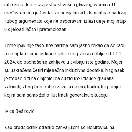
niti sam o tome izvijestio stranku i glasnogovornicu. U
međuvremenu je Centar za socijalni rad demantirao sadržaj
i zbog argumenata koje ne osporavam izlazi da je moj istup
u cijelosti lažan i pretenciozan.
Tome ipak nije tako, novinarima sam jasno rekao da se radi
o neisplati samo jednog dijela, onog za razdoblje od 1.01.
2024. do podnošenja zahtjeva u svibnju iste godine. Majci
su uskraćena četiri mjesečna inkluzivna dodatka. Naglasak
je trebao biti na činjenici da su tisuće i tisuće građana
zakinuti, zbog tromosti države, a ne moj konkretni primjer,
kojim sam samo želio ilustrirati generalnu situaciju.
Ivica Beširović
Kao predsjednik stranke zahvaljujem se Beširoviću na