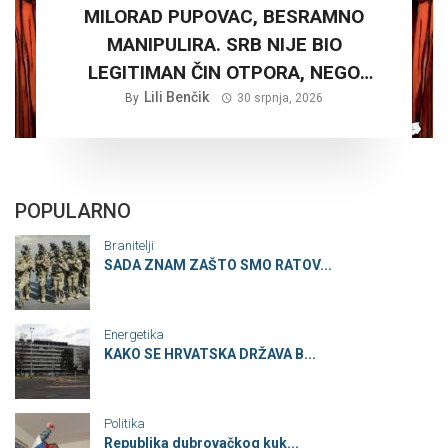
MILORAD PUPOVAC, BESRAMNO
MANIPULIRA. SRB NIJE BIO
LEGITIMAN ČIN OTPORA, NEGO
PLANSKA ČETNIČKA AGRESIJA SA
Lili Benčik
By
30 srpnja, 2026
CILJEM STVARANJA VELIKE SRBIJE
POPULARNO
Branitelji
SADA ZNAM ZAŠTO SMO RATOV...
Energetika
KAKO SE HRVATSKA DRŽAVA B...
Politika
Republika dubrovačkog kuk...