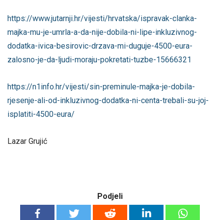
https://www.jutarnji.hr/vijesti/hrvatska/ispravak-clanka-
majka-mu-je-umrla-a-da-nije-dobila-ni-lipe-inkluzivnog-
dodatka-ivica-besirovic-drzava-mi-duguje-4500-eura-
zalosno-je-da-ljudi-moraju-pokretati-tuzbe-15666321
https://n1info.hr/vijesti/sin-preminule-majka-je-dobila-
rjesenje-ali-od-inkluzivnog-dodatka-ni-centa-trebali-su-joj-
isplatiti-4500-eura/
Lazar Grujić
Podjeli