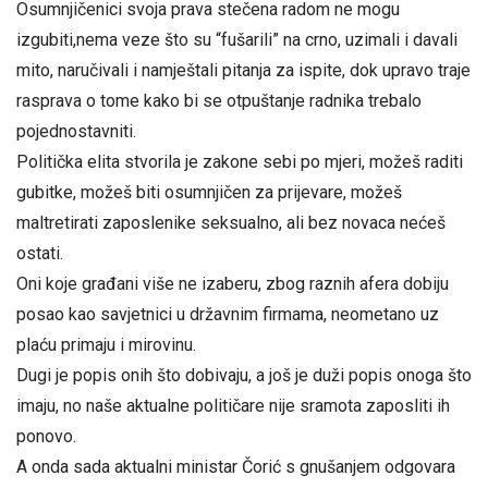
Osumnjičenici svoja prava stečena radom ne mogu
izgubiti,nema veze što su “fušarili” na crno, uzimali i davali
mito, naručivali i namještali pitanja za ispite, dok upravo traje
rasprava o tome kako bi se otpuštanje radnika trebalo
pojednostavniti.
Politička elita stvorila je zakone sebi po mjeri, možeš raditi
gubitke, možeš biti osumnjičen za prijevare, možeš
maltretirati zaposlenike seksualno, ali bez novaca nećeš
ostati.
Oni koje građani više ne izaberu, zbog raznih afera dobiju
posao kao savjetnici u državnim firmama, neometano uz
plaću primaju i mirovinu.
Dugi je popis onih što dobivaju, a još je duži popis onoga što
imaju, no naše aktualne političare nije sramota zaposliti ih
ponovo.
A onda sada aktualni ministar Čorić s gnušanjem odgovara