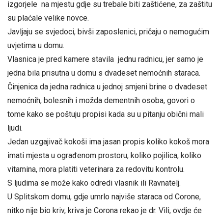
izgorjele na mjestu gdje su trebale biti zaštićene, za zaštitu
su plaćale velike novce.
Javljaju se svjedoci, bivši zaposlenici, pričaju o nemogućim
uvjetima u domu.
Vlasnica je pred kamere stavila jednu radnicu, jer samo je
jedna bila prisutna u domu s dvadeset nemoćnih staraca.
Činjenica da jedna radnica u jednoj smjeni brine o dvadeset
nemoćnih, bolesnih i možda dementnih osoba, govori o
tome kako se poštuju propisi kada su u pitanju obični mali
ljudi.
Jedan uzgajivač kokoši ima jasan propis koliko kokoš mora
imati mjesta u ograđenom prostoru, koliko pojilica, koliko
vitamina, mora platiti veterinara za redovitu kontrolu.
S ljudima se može kako odredi vlasnik ili Ravnatelj.
U Splitskom domu, gdje umrlo najviše staraca od Corone,
nitko nije bio kriv, kriva je Corona rekao je dr. Vili, ovdje će