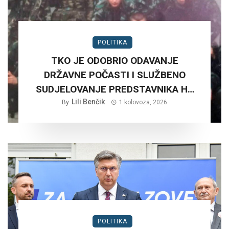
POLITIKA
TKO JE ODOBRIO ODAVANJE
DRŽAVNE POČASTI I SLUŽBENO
SUDJELOVANJE PREDSTAVNIKA HV
NA RUŠNJAKU KOD BADERNE 27,
Lili Benčik
By
1 kolovoza, 2026
SRPNJA 2026. GODINE.?
POLITIKA