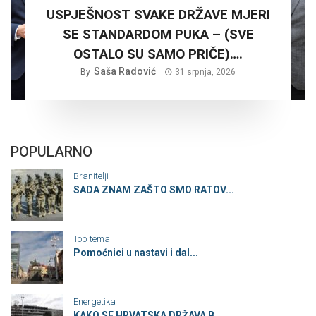
USPJEŠNOST SVAKE DRŽAVE MJERI
SE STANDARDOM PUKA – (SVE
OSTALO SU SAMO PRIČE)….
Saša Radović
By
31 srpnja, 2026
POPULARNO
Branitelji
SADA ZNAM ZAŠTO SMO RATOV...
Top tema
Pomoćnici u nastavi i dal...
Energetika
KAKO SE HRVATSKA DRŽAVA B...