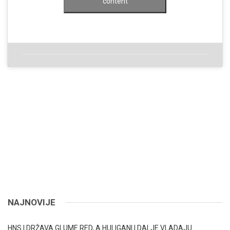
content
NAJNOVIJE
HNS I DRŽAVA GLUME RED, A HULIGANI I DALJE VLADAJU