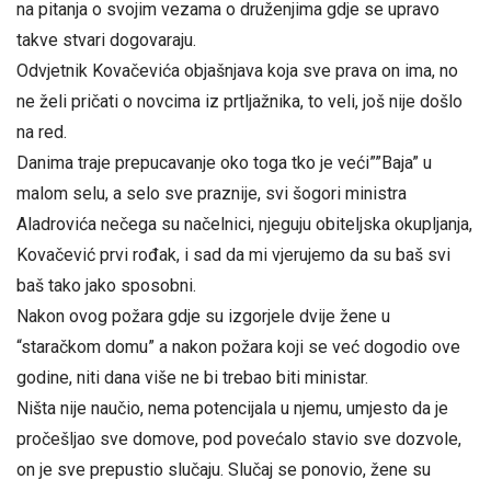
na pitanja o svojim vezama o druženjima gdje se upravo
takve stvari dogovaraju.
Odvjetnik Kovačevića objašnjava koja sve prava on ima, no
ne želi pričati o novcima iz prtljažnika, to veli, još nije došlo
na red.
Danima traje prepucavanje oko toga tko je veći””Baja” u
malom selu, a selo sve praznije, svi šogori ministra
Aladrovića nečega su načelnici, njeguju obiteljska okupljanja,
Kovačević prvi rođak, i sad da mi vjerujemo da su baš svi
baš tako jako sposobni.
Nakon ovog požara gdje su izgorjele dvije žene u
“staračkom domu” a nakon požara koji se već dogodio ove
godine, niti dana više ne bi trebao biti ministar.
Ništa nije naučio, nema potencijala u njemu, umjesto da je
pročešljao sve domove, pod povećalo stavio sve dozvole,
on je sve prepustio slučaju. Slučaj se ponovio, žene su