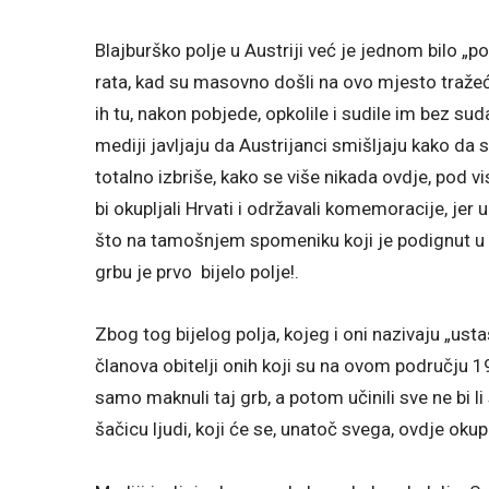
Blajburško polje u Austriji već je jednom bilo „po
rata, kad su masovno došli na ovo mjesto tražeći
ih tu, nakon pobjede, opkolile i sudile im bez s
mediji javljaju da Austrijanci smišljaju kako da
totalno izbriše, kako se više nikada ovdje, pod 
bi okupljali Hrvati i održavali komemoracije, jer
što na tamošnjem spomeniku koji je podignut u „
grbu je prvo bijelo polje!.
Zbog tog bijelog polja, kojeg i oni nazivaju „ust
članova obitelji onih koji su na ovom području 19
samo maknuli taj grb, a potom učinili sve ne bi
šačicu ljudi, koji će se, unatoč svega, ovdje okupl