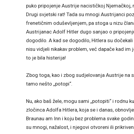
puko pripojenje Austrije nacističkoj Njemačkoj, 
Drugi svjetski rat! Tada su mnogi Austrijanci p
frenetičnim oduševljenjem, pa stoga u nizu član
Austrijanac Adolf Hitler dugo sanjao o pripojenj
dogodilo. A kad se dogodilo, Hitlera su dočekali 
nisu vidjeli nikakav problem, već dapače kad im je
to je bila histerija!
Zbog toga, kao i zbog sudjelovanja Austrije na str
tamo nešto „potopi“.
Nu, ako baš žele, mogu sami „potopiti“ i rodnu 
zločinca Adolfa Hitlera, koja se i danas, obnovl
Braunau am Inn i koju bez problema svake godine 
su mnogi, nažalost, i njegovi otvoreni ili prikriven