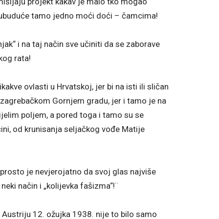
Smišljaju projekt kakav je malo tko mogao
 se ubuduće tamo jedno moći doći – čamcima!
jak“ i na taj način sve učiniti da se zaborave
skog rata!
kve ovlasti u Hrvatskoj, jer bi na isti ili sličan
na zagrebačkom Gornjem gradu, jer i tamo je na
ijelim poljem, a pored toga i tamo su se
čini, od krunisanja seljačkog vođe Matije
aprosto je nevjerojatno da svoj glas najviše
 neki način i „kolijevka fašizma“!¨
Austriju 12. ožujka 1938. nije to bilo samo