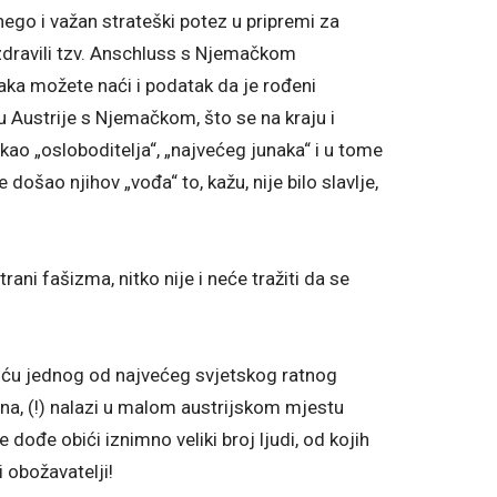
nego i važan strateški potez u pripremi za
ozdravili tzv. Anschluss s Njemačkom
aka možete naći i podatak da je rođeni
u Austrije s Njemačkom, što se na kraju i
kao „osloboditelja“, „najvećeg junaka“ i u tome
 došao njihov „vođa“ to, kažu, nije bilo slavlje,
ani fašizma, nitko nije i neće tražiti da se
kuću jednog od najvećeg svjetskog ratnog
jena, (!) nalazi u malom austrijskom mjestu
dođe obići iznimno veliki broj ljudi, od kojih
i obožavatelji!