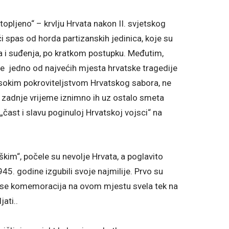
topljeno“ – krvlju Hrvata nakon II. svjetskog
 spas od horda partizanskih jedinica, koje su
uda i suđenja, po kratkom postupku. Međutim,
 se jedno od najvećih mjesta hrvatske tragedije
visokim pokroviteljstvom Hrvatskog sabora, ne
 u zadnje vrijeme iznimno ih uz ostalo smeta
čast i slavu poginuloj Hrvatskoj vojsci“ na
aškim“, počele su nevolje Hrvata, a poglavito
45. godine izgubili svoje najmilije. Prvo su
 li se komemoracija na ovom mjestu svela tek na
jati..