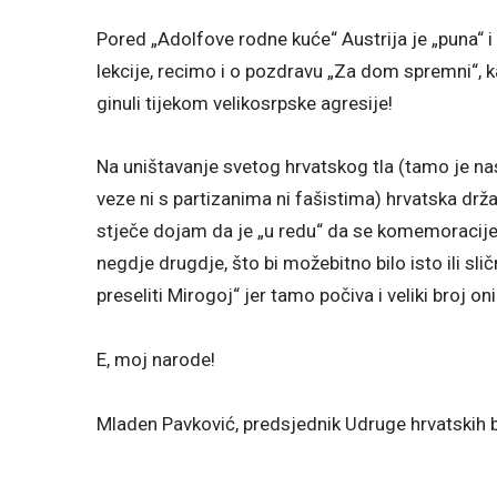
Pored „Adolfove rodne kuće“ Austrija je „puna“ i d
lekcije, recimo i o pozdravu „Za dom spremni“, k
ginuli tijekom velikosrpske agresije!
Na uništavanje svetog hrvatskog tla (tamo je nast
veze ni s partizanima ni fašistima) hrvatska dr
stječe dojam da je „u redu“ da se komemoracij
negdje drugdje, što bi možebitno bilo isto ili sli
preseliti Mirogoj“ jer tamo počiva i veliki broj oni
E, moj narode!
Mladen Pavković, predsjednik Udruge hrvatskih