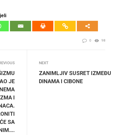
eli
0
98
REVIOUS
NEXT
ŠIZMU
ZANIMLJIV SUSRET IZMEĐU
AO JE
DINAMA I CIBONE
 NEMA
ZMA I
NACA.
ONITI
ĆE SA
NIM….