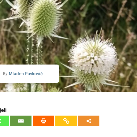
Mladen Pavković
By
eli