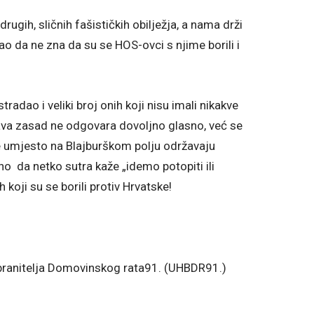
rugih, sličnih fašističkih obilježja, a nama drži
ao da ne zna da su se HOS-ovci s njime borili i
radao i veliki broj onih koji nisu imali nikakve
žava zasad ne odgovara dovoljno glasno, već se
e umjesto na Blajburškom polju održavaju
čno da netko sutra kaže „idemo potopiti ili
h koji su se borili protiv Hrvatske!
 branitelja Domovinskog rata91. (UHBDR91.)