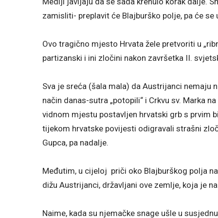
Mediji javljaju da se sada krenulo korak dalje. 
zamisliti- preplavit će Blajburško polje, pa će
Ovo tragično mjesto Hrvata žele pretvoriti u „ribn
partizanski i ini zločini nakon završetka II. svjet
Sva je sreća (šala mala) da Austrijanci nemaju nika
način danas-sutra „potopili“ i Crkvu sv. Marka 
vidnom mjestu postavljen hrvatski grb s prvim b
tijekom hrvatske povijesti odigravali strašni zlo
Gupca, pa nadalje.
Međutim, u cijeloj priči oko Blajburškog polja n
dižu Austrijanci, državljani ove zemlje, koja je na
Naime, kada su njemačke snage ušle u susjednu 