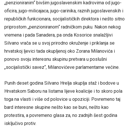
„penzioniranim“ bivšim jugoslavenskim kadrovima od jugo-
oficira, jugo-milicajaca, jugo-carinika, raznih jugoslavenskih i
republičkih funkcionara, socijalističkih direktora i nešto sitno
priprostom „penzioniranom“ radničkom puku. Nakon nekog
vremena i pada Sanadera, pa onda Kosorice snalažljivi
Silvano vrača se u svoj prirodno okruženje i priklanja se
hrvatskoj ljevici tada okupljenoj oko Zorana Milanovića i
ponovo svoju interesnu skupinu pretvara u poslušni
„socijalistički savez“, Milanovićeve parlamentarne većine.
Punih deset godina Silvano Hrelja skuplja staž i bodove u
Hrvatskom Saboru na listama lijeve koalicije i to skoro pola
toga na vlasti i više od polovice u opoziciji. Povremeno taj
bard interesne skupine nešto kao se buni, nešto kao
protestira, a povremeno glasa za, no zadnjih šest godina
isključivo protiv.