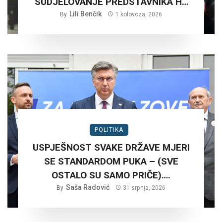
SUDJELOVANJE PREDSTAVNIKA HV
NA RUŠNJAKU KOD BADERNE 27,
Lili Benčik
By
1 kolovoza, 2026
SRPNJA 2026. GODINE.?
POLITIKA
USPJEŠNOST SVAKE DRŽAVE MJERI
SE STANDARDOM PUKA – (SVE
OSTALO SU SAMO PRIČE)….
Saša Radović
By
31 srpnja, 2026