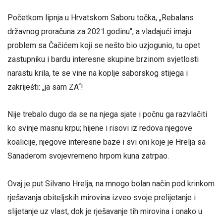
Početkom lipnja u Hrvatskom Saboru točka, „Rebalans
državnog proračuna za 2021.godinu“, a vladajući imaju
problem sa Čačićem koji se nešto bio uzjogunio, tu opet
zastupniku i bardu interesne skupine brzinom svjetlosti
narastu krila, te se vine na koplje saborskog stijega i
zakriješti: „ja sam ZA“!
Nije trebalo dugo da se na njega sjate i počnu ga razvlačiti
ko svinje masnu krpu; hijene i risovi iz redova njegove
koalicije, njegove interesne baze i svi oni koje je Hrelja sa
Sanaderom svojevremeno hrpom kuna zatrpao.
Ovaj je put Silvano Hrelja, na mnogo bolan način pod krinkom
rješavanja obiteljskih mirovina izveo svoje prelijetanje i
slijetanje uz vlast, dok je rješavanje tih mirovina i onako u