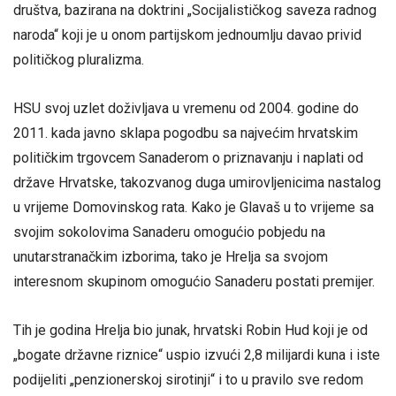
društva, bazirana na doktrini „Socijalističkog saveza radnog
naroda“ koji je u onom partijskom jednoumlju davao privid
političkog pluralizma.
HSU svoj uzlet doživljava u vremenu od 2004. godine do
2011. kada javno sklapa pogodbu sa najvećim hrvatskim
političkim trgovcem Sanaderom o priznavanju i naplati od
države Hrvatske, takozvanog duga umirovljenicima nastalog
u vrijeme Domovinskog rata. Kako je Glavaš u to vrijeme sa
svojim sokolovima Sanaderu omogućio pobjedu na
unutarstranačkim izborima, tako je Hrelja sa svojom
interesnom skupinom omogućio Sanaderu postati premijer.
Tih je godina Hrelja bio junak, hrvatski Robin Hud koji je od
„bogate državne riznice“ uspio izvući 2,8 milijardi kuna i iste
podijeliti „penzionerskoj sirotinji“ i to u pravilo sve redom