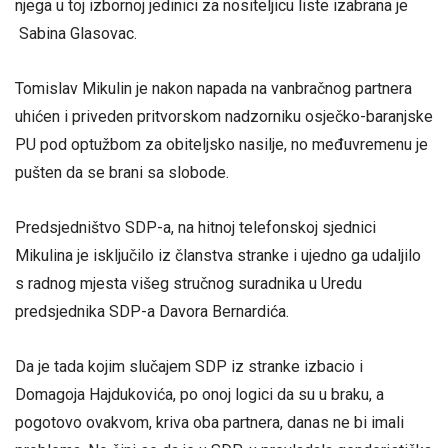
njega u toj izbornoj jedinici za nositeljicu liste izabrana je
Sabina Glasovac.
Tomislav Mikulin je nakon napada na vanbračnog partnera
uhićen i priveden pritvorskom nadzorniku osječko-baranjske
PU pod optužbom za obiteljsko nasilje, no međuvremenu je
pušten da se brani sa slobode.
Predsjedništvo SDP-a, na hitnoj telefonskoj sjednici
Mikulina je isključilo iz članstva stranke i ujedno ga udaljilo
s radnog mjesta višeg stručnog suradnika u Uredu
predsjednika SDP-a Davora Bernardića.
Da je tada kojim slučajem SDP iz stranke izbacio i
Domagoja Hajdukovića, po onoj logici da su u braku, a
pogotovo ovakvom, kriva oba partnera, danas ne bi imali