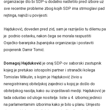
organizacije što bi SDP-u dodatno naštetilo pred izbore uz
sve recentne probleme zbog kojih SDP ima strmoglavi pad
rejtinga, najniži u povijesti.
Hajduković, doveden pred zid, sam je razriješio tu dilemu pa
je podnio ostavku, nakon čega se morala raspustiti
Osječko-baranjska županijska organizacija i postaviti
povjerenik Damir Tomić.
Domagoj Hajduković
je onaj SDP-ov saborski zastupnik
kojeg je pretukao istospolni partner i stranački kolega
Tomislav Mikulin, s kojim je Hajduković živio u
neregistriranoj obiteljskoj zajednici u kojoj je došlo do
obiteljskog nasilja, kako su izvještavali mediji. Hajduković je
tada odustao od uloge nositelja liste u 4. izbornoj jedinici
na parlamentarnim izborima kako je bilo u planu. Umjesto