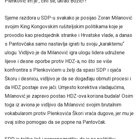
Plenković im je , čini se, ukrao Božić!?
Sjeme razdora u SDP-u svakako je posijao Zoran Milanović
svojim King Kongovskim rušiteljskim politikama koje je
provodio kao predsjednik stranke i Hrvatske vlade, a danas
s Pantovčaka samo nastavlja igrati tu svoju „karakternu“
ulogu. Vidljivo je da Milanović igra ulogu lidera udružene
lijeve i desne oporbe protiv HDZ-a, no što se više
konfrontira s Plenkovićem u želji da spasi SDP i ojača
Škoru i desnicu, vidljivo je da se događaju obrnuti procesi i
da HDZ postaje sve jači. Umjesto korektiva vladajućima,
Milanović je zapravo postao HDZ-ova korisna budala! Osim
toga iz aviona je vidljivo da Milanović svojim brutalnim
vokabularom protiv Plenkovića Škori vraća dugove, jer mu je
ovaj silno pomogao da se popne na Pantovčak.