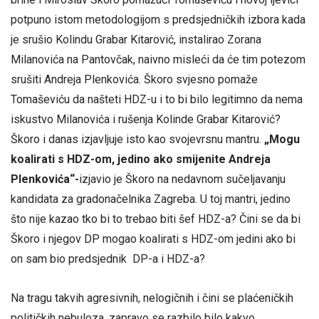
potpuno istom metodologijom s predsjedničkih izbora kada
je srušio Kolindu Grabar Kitarović, instalirao Zorana
Milanovića na Pantovčak, naivno misleći da će tim potezom
srušiti Andreja Plenkovića. Škoro svjesno pomaže
Tomaševiću da našteti HDZ-u i to bi bilo legitimno da nema
iskustvo Milanovića i rušenja Kolinde Grabar Kitarović?
Škoro i danas izjavljuje isto kao svojevrsnu mantru.
„Mogu
koalirati s HDZ-om, jedino ako smijenite Andreja
Plenkovića“-
izjavio je Škoro na nedavnom sučeljavanju
kandidata za gradonačelnika Zagreba. U toj mantri, jedino
što nije kazao tko bi to trebao biti šef HDZ-a? Čini se da bi
Škoro i njegov DP mogao koalirati s HDZ-om jedini ako bi
on sam bio predsjednik DP-a i HDZ-a?
Na tragu takvih agresivnih, nelogičnih i čini se plaćeničkih
političkih nebuloza, zapravo se razbilo bilo kakvo