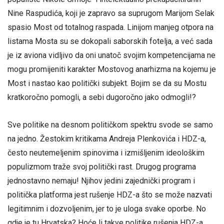
Nine Raspudića, koji je zapravo sa suprugom Marijom Selak
spasio Most od totalnog raspada. Linijom manjeg otpora na
listama Mosta su se dokopali saborskih fotelja, a već sada
je iz aviona vidljivo da oni unatoč svojim kompetencijama ne
mogu promijeniti karakter Mostovog anarhizma na kojemu je
Most i nastao kao politički subjekt. Bojim se da su Mostu
kratkoročno pomogli, a sebi dugoročno jako odmogli!?
Sve politike na desnom političkom spektru svode se samo
na jedno. Žestokim kritikama Andreja Plenkovića i HDZ-a,
često neutemeljenim spinovima i izmišljenim ideološkim
populizmom traže svoj politički rast. Drugog programa
jednostavno nemaju! Njihov jedini zajednički program i
politička platforma jest rušenje HDZ-a što se može nazvati
legitimnim i dozvoljenim, jer to je uloga svake oporbe. No
gdje je tu Hrvatska? Hoće li takve politike rušenja HDZ-a