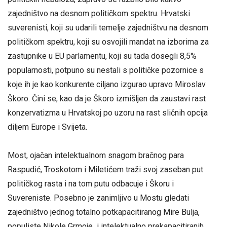
zajedništvo na desnom političkom spektru. Hrvatski
suverenisti, koji su udarili temelje zajedništvu na desnom
političkom spektru, koji su osvojili mandat na izborima za
zastupnike u EU parlamentu, koji su tada dosegli 8,5%
popularnosti, potpuno su nestali s političke pozornice s
koje ih je kao konkurente ciljano izgurao upravo Miroslav
Škoro. Čini se, kao da je Škoro izmišljen da zaustavi rast
konzervatizma u Hrvatskoj po uzoru na rast sličnih opcija
diljem Europe i Svijeta.
Most, ojačan intelektualnom snagom bračnog para
Raspudić, Troskotom i Miletićem traži svoj zaseban put
političkog rasta i na tom putu odbacuje i Škoru i
Suvereniste. Posebno je zanimljivo u Mostu gledati
zajedništvo jednog totalno potkapacitiranog Mire Bulja,
populiste Nikole Grmoje i intelektualno prekapacitiranih