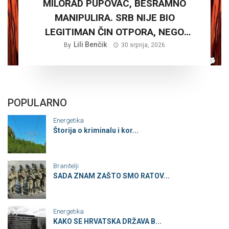
MILORAD PUPOVAC, BESRAMNO
MANIPULIRA. SRB NIJE BIO
LEGITIMAN ČIN OTPORA, NEGO
PLANSKA ČETNIČKA AGRESIJA SA
Lili Benčik
By
30 srpnja, 2026
CILJEM STVARANJA VELIKE SRBIJE
POPULARNO
Energetika
Štorija o kriminalu i kor...
Branitelji
SADA ZNAM ZAŠTO SMO RATOV...
Energetika
KAKO SE HRVATSKA DRŽAVA B...