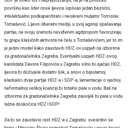
SDP je toliko loš i neprepoznatljiv, da je na političku
površinu kao lider nove ljevice isplivao jedan bezlični,
intelektualno podkapacitirani i neiskreni muljator Tomislav
Tomašević. Lijevo-liberalni mediji, u svoj agoniji spašavanja
partije, na svoju sramotu neviđenim agitpropom favoriziraju
tu grupu klasičnih aktivista na čelu s Tomaševićem, jer to im
je jedini model kako zaustaviti HDZ-ov uspjeh na izborima
za gradonačelnika Zagreba. Eventualni uspjeh HDZ-ovog
kandidata Davora Filipovića u Zagrebu silno bi ojačao HDZ,
ljevica bi doživjela dodatni šok, a snovi o bipolarnoj
klackalici dvije partije HDZ-a i SDP-a, lamentacije o vječnoj
neformalnoj velikoj koaliciji bi totalno pale u vodu. Baš na
izborima za gradonačelnika Zagreba zauvijek bi pala u vodu
lažna doskočica HDZ=SDP!
Da bi se zaustavio rast HDZ-a u Zagrebu svesrdno se
brine i Miroslav Škoro pomažući Tomaševiću i novoj ljevici