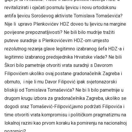
revitalizirati i ojačati posrnulu ljevicu i novu ortodoksnu
antifa ljevicu Soroševog aktiviste Tomislava Tomaševića?
Nije li upravo Plenkovićev HDZ doveo tu ljevicu na margine
povijesne prepoznatljivosti? Ne bili bilo mudrije tražiti
puteve suradnje s Plenkovićevim HDZ-om umjesto
rezolutnog rezanja glave legitimno izabranog šefa HDZ-a i
legitimno izabranog predsjednika Hrvatske vlade? Ne bili
Škori bilo pametnije otvoriti vrata suradnji s Davorom
Filipovićem ukoliko ovaj postane gradonačelnik Zagreba i
obrnuto, i nije li mu Davor Filipović ipak svjetonazorski
bliskiji od Tomislava Tomaševića? Ne bi li bilo pametnije u
drugom krugu izbora za gradonačelnika Zagreba, ukoliko se
dogodi sraz Tomašević-Filipović,javno podržati Filipovića i
time otvoriti vrata kompromisu i političkom pragmatizmu na
lokalnoj razini kao prvom koraku ka pomirenju na nacionalnoj
pozornici?