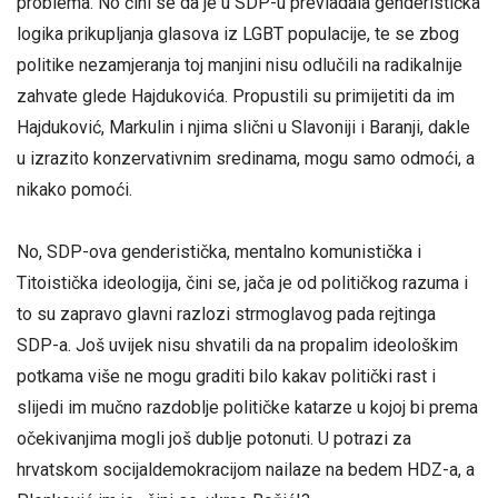
problema. No čini se da je u SDP-u prevladala genderistička
logika prikupljanja glasova iz LGBT populacije, te se zbog
politike nezamjeranja toj manjini nisu odlučili na radikalnije
zahvate glede Hajdukovića. Propustili su primijetiti da im
Hajduković, Markulin i njima slični u Slavoniji i Baranji, dakle
u izrazito konzervativnim sredinama, mogu samo odmoći, a
nikako pomoći.
No, SDP-ova genderistička, mentalno komunistička i
Titoistička ideologija, čini se, jača je od političkog razuma i
to su zapravo glavni razlozi strmoglavog pada rejtinga
SDP-a. Još uvijek nisu shvatili da na propalim ideološkim
potkama više ne mogu graditi bilo kakav politički rast i
slijedi im mučno razdoblje političke katarze u kojoj bi prema
očekivanjima mogli još dublje potonuti. U potrazi za
hrvatskom socijaldemokracijom nailaze na bedem HDZ-a, a