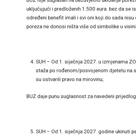
uključujući i predloženih 1.500 eura bez da se 
određeni benefit imali i svi oni koji do sada ni
poreza ne donosi ništa više od simbolike u visin
SUH – Od 1. siječnja 2027. u izmjenama ZO
staža po rođenom/posvojenom djetetu na sve
su ostvarili pravo na mirovinu;
BUZ daje punu suglasnost za navedeni prijedlog
SUH – Od 1. siječnja 2027. godine ukinuti p