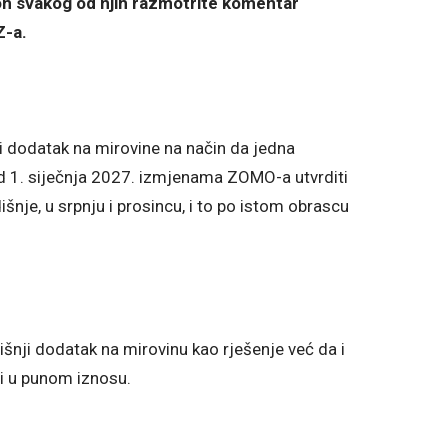
kon svakog od njih razmotrite komentar
Z-a.
i dodatak na mirovine na način da jedna
d 1. siječnja 2027. izmjenama ZOMO-a utvrditi
šnje, u srpnju i prosincu, i to po istom obrascu
šnji dodatak na mirovinu kao rješenje već da i
ni u punom iznosu.