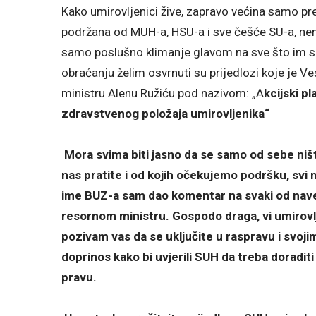
Kako umirovljenici žive, zapravo većina samo pr
podržana od MUH-a, HSU-a i sve češće SU-a, nem
samo poslušno klimanje glavom na sve što im s
obraćanju želim osvrnuti su prijedlozi koje je 
ministru Alenu Ružiću pod nazivom: „A
kcijski p
zdravstvenog položaja umirovljenika“
Mora svima biti jasno da se samo od sebe ništa
nas pratite i od kojih očekujemo podršku, svi
ime BUZ-a sam dao komentar na svaki od naved
resornom ministru. Gospodo draga, vi umirovlje
pozivam vas da se uključite u raspravu i svo
doprinos kako bi uvjerili SUH da treba doraditi
pravu.