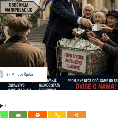
Milivoj Špika
By
eli