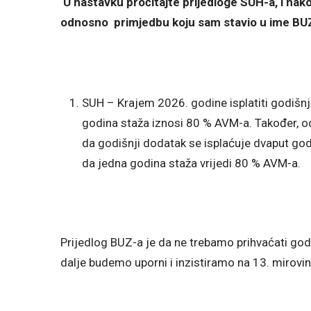
U nastavku pročitajte prijedloge SUH-a, i na
odnosno primjedbu koju sam stavio u ime BU
SUH – Krajem 2026. godine isplatiti godišnj
godina staža iznosi 80 % AVM-a. Također, o
da godišnji dodatak se isplaćuje dvaput godi
da jedna godina staža vrijedi 80 % AVM-a.
Prijedlog BUZ-a je da ne trebamo prihvaćati godi
dalje budemo uporni i inzistiramo na 13. mirovi