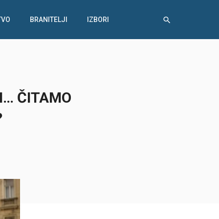
TVO
BRANITELJI
IZBORI
MI… ČITAMO
?