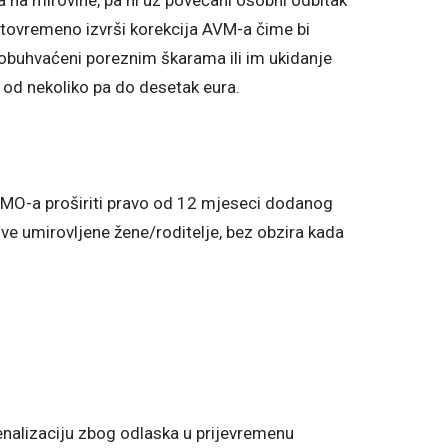
istovremeno izvrši korekcija AVM-a čime bi
su obuhvaćeni poreznim škarama ili im ukidanje
i od nekoliko pa do desetak eura.
MO-a proširiti pravo od 12 mjeseci dodanog
 umirovljene žene/roditelje, bez obzira kada
enalizaciju zbog odlaska u prijevremenu