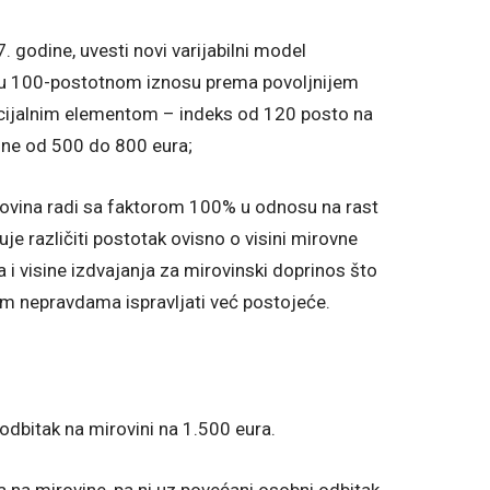
. godine, uvesti novi varijabilni model
u u 100-postotnom iznosu prema povoljnijem
socijalnim elementom – indeks od 120 posto na
ine od 500 do 800 eura;
rovina radi sa faktorom 100% u odnosu na rast
uje različiti postotak ovisno o visini mirovne
i visine izdvajanja za mirovinski doprinos što
m nepravdama ispravljati već postojeće.
odbitak na mirovini na 1.500 eura.
 na mirovine, pa ni uz povećani osobni odbitak