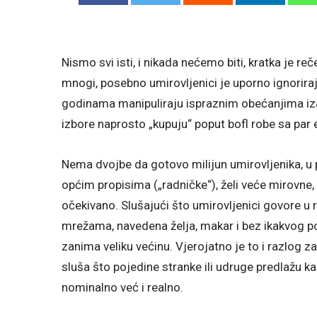
Nismo svi isti, i nikada nećemo biti, kratka je re
mnogi, posebno umirovljenici je uporno ignorira
godinama manipuliraju ispraznim obećanjima iza k
izbore naprosto „kupuju“ poput bofl robe sa par 
Nema dvojbe da gotovo milijun umirovljenika, u 
općim propisima („radničke“), želi veće mirovne
očekivano. Slušajući što umirovljenici govore u r
mrežama, navedena želja, makar i bez ikakvog po
zanima veliku većinu. Vjerojatno je to i razlog za
sluša što pojedine stranke ili udruge predlažu k
nominalno već i realno.