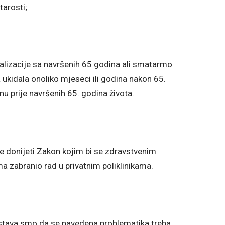
tarosti;
alizacije sa navršenih 65 godina ali smatarmo
a ukidala onoliko mjeseci ili godina nakon 65.
nu prije navršenih 65. godina života.
e donijeti Zakon kojim bi se zdravstvenim
a zabranio rad u privatnim poliklinikama.
stava smo da se navedena problematika treba