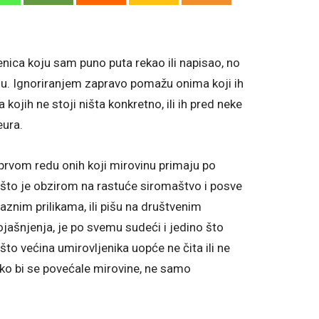
čenica koju sam puno puta rekao ili napisao, no
ju. Ignoriranjem zapravo pomažu onima koji ih
ojih ne stoji ništa konkretno, ili ih pred neke
eura.
prvom redu onih koji mirovinu primaju po
, što je obzirom na rastuće siromaštvo i posve
aznim prilikama, ili pišu na društvenim
jašnjenja, je po svemu sudeći i jedino što
što većina umirovljenika uopće ne čita ili ne
ako bi se povećale mirovine, ne samo