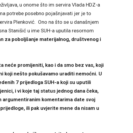
eživljava, u onome što im servira Vlada HDZ-a
a potrebe posebno pojašnjavati jer je to
ervira Plenković. Ono na što se u današnjem
Vesna Stanišić u ime SUH-a uputila resornom
lan za poboljšanje materijalnog, društvenog i
 neće promijeniti, kao i da smo bez vas, koji
 mi koji nešto pokušavamo uraditi nemoćni. U
enih 7 prijedloga SUH-a koji su uputili
nici, i vi koje taj status jednog dana čeka,
jim argumentiranim komentarima date svoj
 prijedloge, ili pak uvjerite mene da nisam u