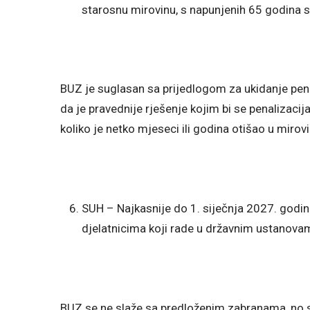
starosnu mirovinu, s napunjenih 65 godina s
BUZ je suglasan sa prijedlogom za ukidanje pen
da je pravednije rješenje kojim bi se penalizacij
koliko je netko mjeseci ili godina otišao u mirovi
SUH – Najkasnije do 1. siječnja 2027. godin
djelatnicima koji rade u državnim ustanovam
BUZ se ne slaže sa predloženim zabranama, no 