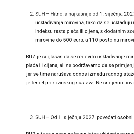
SUH – Hitno, a najkasnije od 1. siječnja 2027
usklađivanja mirovina, tako da se usklađuj
indeksu rasta plaća ili cijena, s dodatnim 
mirovine do 500 eura, a 110 posto na mirov
BUZ je suglasan da se redovito usklađivanje mi
plaća ili cijena, ali ne podržavamo da se primjenj
jer se time narušava odnos između radnog staža 
je temelj mirovinskog sustava. Ne smijemo novi
SUH – Od 1. siječnja 2027. povećati osobni 
BUZ nije suglasan na bezuvjetno ukidanje poreza