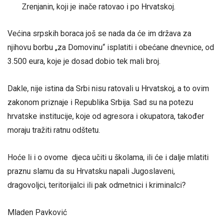
Zrenjanin, koji je inače ratovao i po Hrvatskoj.
Većina srpskih boraca još se nada da će im država za
njihovu borbu „za Domovinu“ isplatiti i obećane dnevnice, od
3.500 eura, koje je dosad dobio tek mali broj.
Dakle, nije istina da Srbi nisu ratovali u Hrvatskoj, a to ovim
zakonom priznaje i Republika Srbija. Sad su na potezu
hrvatske institucije, koje od agresora i okupatora, također
moraju tražiti ratnu odštetu.
Hoće li i o ovome djeca učiti u školama, ili će i dalje mlatiti
praznu slamu da su Hrvatsku napali Jugoslaveni,
dragovoljci, teritorijalci ili pak odmetnici i kriminalci?
Mladen Pavković