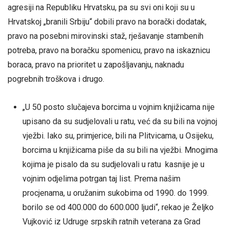
agresiji na Republiku Hrvatsku, pa su svi oni koji su u
Hrvatskoj „branili Srbiju“ dobili pravo na borački dodatak,
pravo na posebni mirovinski staž, rješavanje stambenih
potreba, pravo na boračku spomenicu, pravo na iskaznicu
boraca, pravo na prioritet u zapošljavanju, naknadu
pogrebnih troškova i drugo.
„U 50 posto slučajeva borcima u vojnim knjižicama nije
upisano da su sudjelovali u ratu, već da su bili na vojnoj
vježbi. Iako su, primjerice, bili na Plitvicama, u Osijeku,
borcima u knjižicama piše da su bili na vježbi. Mnogima
kojima je pisalo da su sudjelovali u ratu kasnije je u
vojnim odjelima potrgan taj list. Prema našim
procjenama, u oružanim sukobima od 1990. do 1999.
borilo se od 400.000 do 600.000 ljudi“, rekao je Željko
Vujković iz Udruge srpskih ratnih veterana za Grad