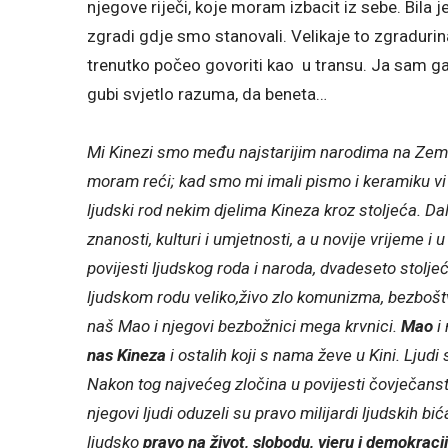
njegove riječi, koje moram izbacit iz sebe. Bila j
zgradi gdje smo stanovali. Velikaje to zgradurin
trenutko počeo govoriti kao u transu. Ja sam ga 
gubi svjetlo razuma, da beneta…
Mi Kinezi smo među najstarijim narodima na Zemlji i
moram reći; kad smo mi imali pismo i keramiku vi 
ljudski rod nekim djelima Kineza kroz stoljeća. Dal
znanosti, kulturi i umjetnosti, a u novije vrijeme i 
povijesti ljudskog roda i naroda, dvadeseto stolje
ljudskom rodu veliko,živo zlo komunizma, bezboštv
naš Mao i njegovi bezbožnici mega krvnici.
Mao
i
nas Kineza
i ostalih koji s nama ževe u Kini. Ljudi 
Nakon tog najvećeg zločina u povijesti čovječanstv
njegovi ljudi oduzeli su pravo milijardi ljudskih bi
ljudsko
pravo na život, slobodu, vjeru i demokraci