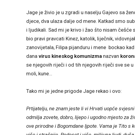
Jage je živio je u zgradi u naselju Gajevo sa
djece, dva ulaza dalje od mene. Katkad smo sub
i ljudikali. Sad mi je krivo i žao što nisam češće
bio pravi pravcati Kinez, katolik, liječnik, vidovn
zanovijetala, Filipa pijanduru i mene bockao kad 
dana
virus kineskog komunizma
nazvan
koron
se njegovih riječi i od tih njegovih riječi sve se 
moli, kune…
Tako mi je jedne prigode Jage rekao i ovo:
Prtijatelju, ne znam jeste li vi Hrvati uopće svjes
odmilja zovete, dobro, lijepo i ugodno mjesto za ži
ove prirodne i Bogomdane ljpote. Vama je Tito s 
više i strašnije.
Pedeset i više milijuna ljudi, duša