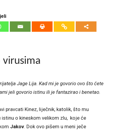
eli
o virusima
jatelja Jage Lija. Kad mi je govorio ovo što ćete
i jeli govorio istinu ili je fantazirao i benetao.
avi pravcati Kinez, liječnik, katolik, što mu
istinu o kineskom velikom zlu, koje će
tskom
Jakov
. Dok ovo pišem u meni ječe