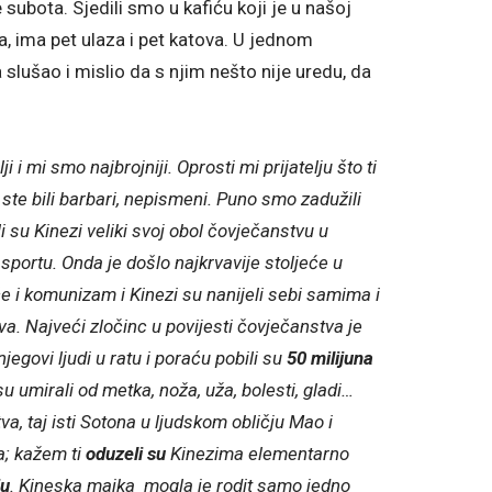
e subota. Sjedili smo u kafiću koji je u našoj
a, ima pet ulaza i pet katova. U jednom
slušao i mislio da s njim nešto nije uredu, da
 mi smo najbrojniji. Oprosti mi prijatelju što ti
ste bili barbari, nepismeni. Puno smo zadužili
i su Kinezi veliki svoj obol čovječanstvu u
u sportu. Onda je došlo najkrvavije stoljeće u
će i komunizam i Kinezi su nanijeli sebi samima i
a. Najveći zločinc u povijesti čovječanstva je
 njegovi ljudi u ratu i poraću pobili su
50 milijuna
su umirali od metka, noža, uža, bolesti, gladi…
a, taj isti Sotona u ljudskom obličju Mao i
ća; kažem ti
oduzeli su
Kinezima elementarno
ju
. Kineska majka mogla je rodit samo jedno