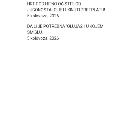
HRT POD HITNO OČISTITI OD
JUGONOSTALGIJE I UKINUTI PRETPLATU!
5 kolovoza, 2026
DA LI JE POTREBNA ‘OLUJA2’ I U KOJEM
SMISLU….
5 kolovoza, 2026