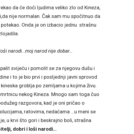
 rekao da će doći ljudima veliko zlo od Kineza,
sti,da nije normalan. Čak sam mu spočitnuo da
e potekao. Onda je on izbacio jednu strašnu
lojadila.
 loši narod
i…
moj narod nije dobar…
palit svijeću i pomolit se za njegovu dušu i
e i to je bio prvi i posljednji javni sprovod
 kineska groblja po zemljama u kojima živu.
 osmrtnicu nekog Kineza. Mnogo sam toga čuo
podužeg razgovora, kad je oni pričao o
evolucijama, ratovima, nedaćama …u meni se
e, u krvi što gori i beskrajno boli, strašna
itelji, dobri i loši narodi…