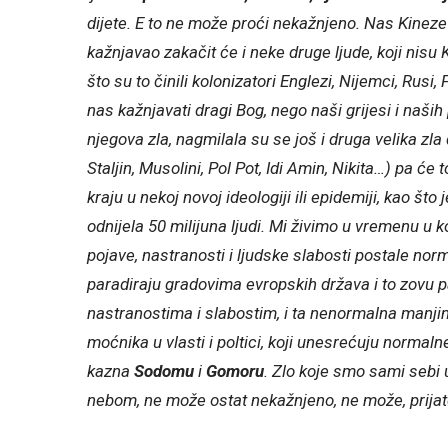
dijete. E to ne može proći nekažnjeno. Nas Kineze
kažnjavao zakačit će i neke druge ljude, koji nisu K
što su to činili kolonizatori Englezi, Nijemci, Rus
nas kažnjavati dragi Bog, nego naši grijesi i na
njegova zla, nagmilala su se još i druga velika zla 
Staljin, Musolini, Pol Pot, Idi Amin, Nikita…) pa će
kraju u nekoj novoj ideologiji ili epidemiji, kao št
odnijela 50 milijuna ljudi. Mi živimo u vremenu u
pojave, nastranosti i ljudske slabosti postale norm
paradiraju gradovima evropskih država i to zovu 
nastranostima i slabostim, i ta nenormalna manjin
moćnika u vlasti i poltici, koji unesrećuju normalne 
kazna
Sodomu
i
Gomoru
. Zlo koje smo sami sebi 
nebom, ne može ostat nekažnjeno, ne može, prijate