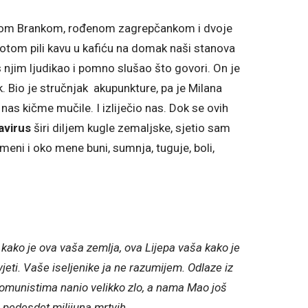
 ženom Brankom, rođenom zagrepčankom i dvoje
otom pili kavu u kafiću na domak naši stanova
 s njim ljudikao i pomno slušao što govori. On je
jak. Bio je stručnjak akupunkture, pa je Milana
nas kičme mučile. I izliječio nas. Dok se ovih
avirus
širi diljem kugle zemaljske, sjetio sam
u meni i oko mene buni, sumnja, tuguje, boli,
ni kako je ova vaša zemlja, ova Lijepa vaša kako je
vjeti. Vaše iseljenike ja ne razumijem. Odlaze iz
komunistima nanio velikko zlo, a nama Mao još
, pedesdet milijuna mrtvih
…