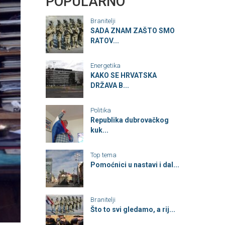
POPULARNO
Branitelji
SADA ZNAM ZAŠTO SMO
RATOV...
Energetika
KAKO SE HRVATSKA
DRŽAVA B...
Politika
Republika dubrovačkog
kuk...
Top tema
Pomoćnici u nastavi i dal...
Branitelji
Što to svi gledamo, a rij...