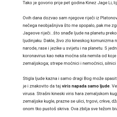
Tako je govorio prije pet godina Kinez Jage Li, lije
Ovih dana dozvao sam njegove riječi iz Platono
nečega neobjašnjiva što me spopalo, pak me zgra
Jageove riječi…što snađe ljude na planetu preko t
ljudinjaku. Dakle, živo zlo kineskog komunizma n
narode, rase i jezike u svijetu i na planetu. S jed
koronavirus kao neka moćna sila nemila od koje s
zemaljskoga; strepe moćnici i nemoćnici, silnici i j
Stigla ljude kazna i samo dragi Bog može spasit 
je i znakovito da taj
viris napada samo ljude
. V
virusa. Strašni kineski viris hara zemaljskom kug
zemaljske kugle, prazne se ulici, trgovi, crkve,
onom tko pustoš skriva. Ova zbilja sve težom biva