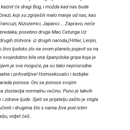
 kaznit će dragi Bog, i možda kad nas bude
inezi, koji su zgriješili malo manje od nas, kao
i, Francuzi, Nizozemci, Japanci…. Zapravo, neće
ših predaka, posebno druga Mao Cetunga.Uz
drugih zlotvora iz drugih naroda,(Hitler, Lenjin,
 to živo ljudsko zlo na ovom planetu pojavit se na
o je svojedobno bila ona španjolska gripa koja je
 kojem je sve moguće, pa su tako nepriorodne
alne i prihvatljive! Homseksualci i lezbijke
parada ponosa. Oni se ponose svojim
a zlostavlja normalnu većinu. Puno je takvih
i zdrave ljude. Sjeti se prijatelju zašto je stigla
učinili i drugima što s nama žive pod istim
lju, vidjet ćeš…