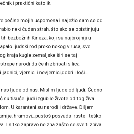
čnik i praktični katolik.
ve pećine mojih uspomena i naježio sam se od
bio neki čudan strah, što ako se obistinjuju
ih bezbožnih Kineza, koji su najbrojniji u
apalo ljudski rod preko nekog virusa, sve
nog kraja kugle zemaljske širi se taj
trepe narodi da će ih zbrisati s lica
adnici, vjernici i nevjernici,dobri i loši…
nas ljude od nas. Mislim ljude od ljudi. Čudno
eć su tisuće ljudi izgubile živote od tog živa
lom. U karanteni su narodi i države. Diljem
 džamije, hramovi…pustoš posvuda raste i teško
. I nitko zapravo ne zna zašto se sve ti zbiva.