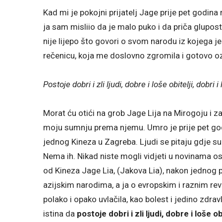
Kad mi je pokojni prijatelj Jage prije pet godina
ja sam misliio da je malo puko i da priča glupo
nije lijepo što govori o svom narodu iz kojega j
rečenicu, koja me doslovno zgromila i gotovo oz
Postoje dobri i zli ljudi, dobre i loše obitelji, dobri i
Morat ću otići na grob Jage Lija na Mirogoju i za
moju sumnju prema njemu. Umro je prije pet godin
jednog Kineza u Zagreba. Ljudi se pitaju gdje su
Nema ih. Nikad niste mogli vidjeti u novinama
od Kineza Jage Lia, (Jakova Lia), nakon jednog 
azijskim narodima, a ja o evropskim i raznim r
polako i opako uvlačila, kao bolest i jedino zdravlj
istina da
postoje dobri i zli ljudi, dobre i loše ob