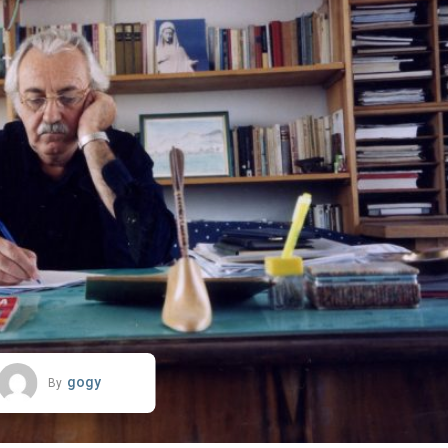
gogy
By