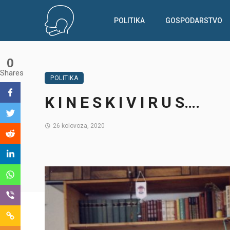
POLITIKA
GOSPODARSTVO
0
Shares
POLITIKA
K I N E S K I V I R U S….
26 kolovoza, 2020