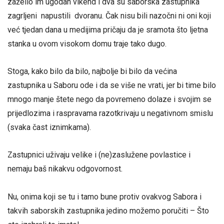
zaželio im ugodan vikend i dva su saborska zastupnika
zagrljeni napustili dvoranu. Čak nisu bili nazočni ni oni koji
već tjedan dana u medijima pričaju da je sramota što ljetna
stanka u ovom visokom domu traje tako dugo.
Stoga, kako bilo da bilo, najbolje bi bilo da većina
zastupnika u Saboru ode i da se više ne vrati, jer bi time bilo
mnogo manje štete nego da povremeno dolaze i svojim se
prijedlozima i raspravama razotkrivaju u negativnom smislu
(svaka čast iznimkama).
Zastupnici uživaju velike i (ne)zaslužene povlastice i
nemaju baš nikakvu odgovornost.
Nu, onima koji se tu i tamo bune protiv ovakvog Sabora i
takvih saborskih zastupnika jedino možemo poručiti – Što