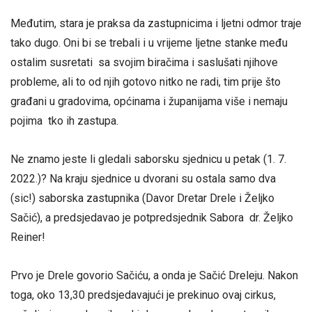
Međutim, stara je praksa da zastupnicima i ljetni odmor traje
tako dugo. Oni bi se trebali i u vrijeme ljetne stanke među
ostalim susretati sa svojim biračima i saslušati njihove
probleme, ali to od njih gotovo nitko ne radi, tim prije što
građani u gradovima, općinama i županijama više i nemaju
pojima tko ih zastupa.
Ne znamo jeste li gledali saborsku sjednicu u petak (1. 7.
2022.)? Na kraju sjednice u dvorani su ostala samo dva
(sic!) saborska zastupnika (Davor Dretar Drele i Željko
Sačić), a predsjedavao je potpredsjednik Sabora dr. Željko
Reiner!
Prvo je Drele govorio Sačiću, a onda je Sačić Dreleju. Nakon
toga, oko 13,30 predsjedavajući je prekinuo ovaj cirkus,