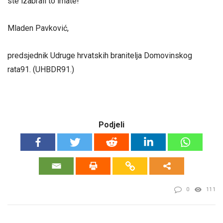
ste izabrali to imate!
Mladen Pavković,
predsjednik Udruge hrvatskih branitelja Domovinskog
rata91. (UHBDR91.)
Podjeli
0
111