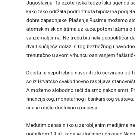
Jugoslaviju. Ta ezoterijska teozofska agenda se 
kako tako održala podmetnuta bipolarna podjela s
dobre zapadnjake. Plašenje Rusima možemo slob
atomskim skloništima uz kuće, potom lažima o t
vanzemaljcima. Ne treba biti neki geopolitičar 
dva tisućljeća dolazi s tog bezbožnog i navodno
trenutačno u svom vrhuncu osnivanjem fašističk
Doista je nepotrebno navoditi zlo servirano od t
se iz Hrvatske svakodnevno raseljava stanovniš
A možemo slobodno reći da smo nakon smrti Fra
financijskog, monetarnog i bankarskog sustava.
cijene otišle doslovno u nebesa.
Međutim danas nitko u zarobljenim medijima ne 
početkom 19.st. kada je zločinac i osvajač Nap