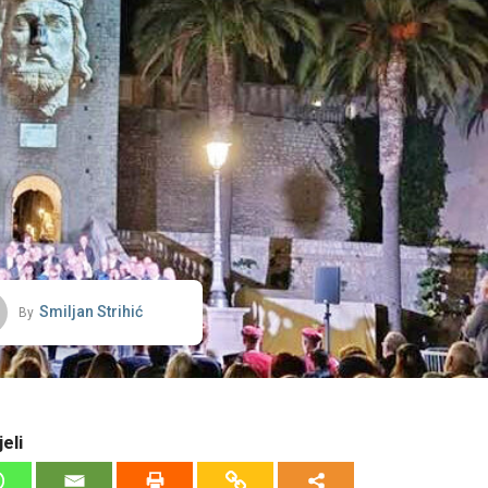
Smiljan Strihić
By
eli