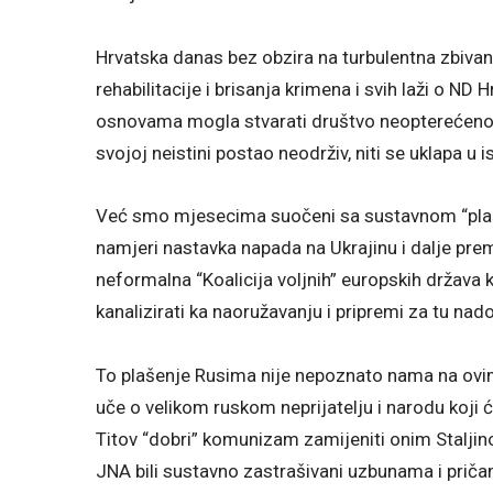
Hrvatska danas bez obzira na turbulentna zbivan
rehabilitacije i brisanja krimena i svih laži o ND 
osnovama mogla stvarati društvo neopterećeno 
svojoj neistini postao neodrživ, niti se uklapa u i
Već smo mjesecima suočeni sa sustavnom “plaši
namjeri nastavka napada na Ukrajinu i dalje pre
neformalna “Koalicija voljnih” europskih država k
kanalizirati ka naoružavanju i pripremi za tu na
To plašenje Rusima nije nepoznato nama na ovim
uče o velikom ruskom neprijatelju i narodu koji
Titov “dobri” komunizam zamijeniti onim Staljin
JNA bili sustavno zastrašivani uzbunama i prič