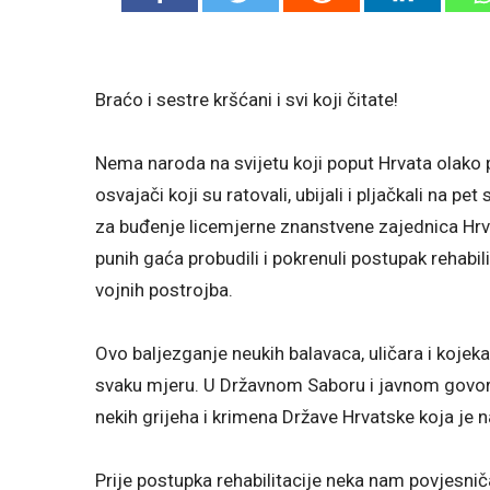
Braćo i sestre kršćani i svi koji čitate!
Nema naroda na svijetu koji poput Hrvata olako 
osvajači koji su ratovali, ubijali i pljačkali na p
za buđenje licemjerne znanstvene zajednica Hrvat
punih gaća probudili i pokrenuli postupak rehabil
vojnih postrojba.
Ovo baljezganje neukih balavaca, uličara i kojekak
svaku mjeru. U Državnom Saboru i javnom govor
nekih grijeha i krimena Države Hrvatske koja je 
Prije postupka rehabilitacije neka nam povjesnič