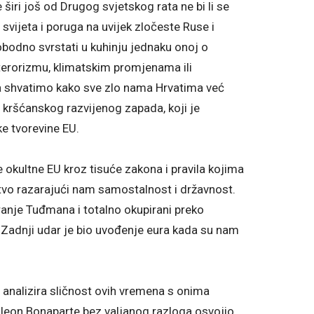
širi još od Drugog svjetskog rata ne bi li se
vijeta i poruga na uvijek zločeste Ruse i
odno svrstati u kuhinju jednaku onoj o
erorizmu, klimatskim promjenama ili
da shvatimo kako sve zlo nama Hrvatima već
 kršćanskog razvijenog zapada, koji je
e tvorevine EU.
e okultne EU kroz tisuće zakona i pravila kojima
tvo razarajući nam samostalnost i državnost.
nje Tuđmana i totalno okupirani preko
 Zadnji udar je bio uvođenje eura kada su nam
analizira sličnost ovih vremena s onima
oleon Bonaparte bez valjanog razloga osvojio