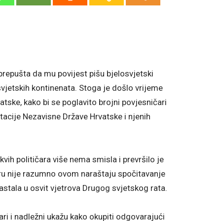
prepušta da mu povijest pišu bjelosvjetski
et svjetskih kontinenata. Stoga je došlo vrijeme
ske, kako bi se poglavito brojni povjesničari
itacije Nezavisne Države Hrvatske i njenih
vih političara više nema smisla i prevršilo je
u nije razumno ovom naraštaju spočitavanje
nastala u osvit vjetrova Drugog svjetskog rata.
ari i nadležni ukažu kako okupiti odgovarajući