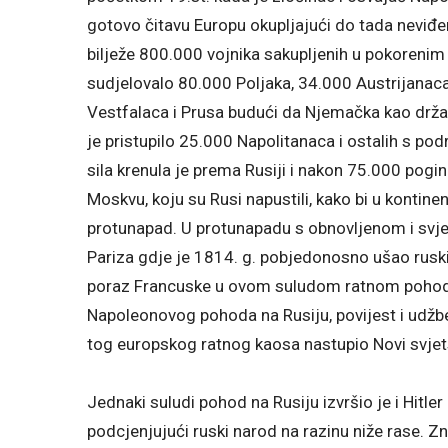
gotovo čitavu Europu okupljajući do tada neviđe
bilježe 800.000 vojnika sakupljenih u pokorenim 
sudjelovalo 80.000 Poljaka, 34.000 Austrijana
Vestfalaca i Prusa budući da Njemačka kao država
je pristupilo 25.000 Napolitanaca i ostalih s pod
sila krenula je prema Rusiji i nakon 75.000 pogin
Moskvu, koju su Rusi napustili, kako bi u kontinen
protunapad. U protunapadu s obnovljenom i svj
Pariza gdje je 1814. g. pobjedonosno ušao ruski
poraz Francuske u ovom suludom ratnom pohodu
Napoleonovog pohoda na Rusiju, povijest i udžben
tog europskog ratnog kaosa nastupio Novi svjet
Jednaki suludi pohod na Rusiju izvršio je i Hitle
podcjenjujući ruski narod na razinu niže rase. Zn