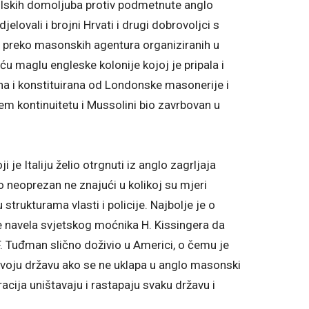
jolskih domoljuba protiv podmetnute anglo
elovali i brojni Hrvati i drugi dobrovoljci s
ni preko masonskih agentura organiziranih u
ću maglu engleske kolonije kojoj je pripala i
njena i konstituirana od Londonske masonerije i
njem kontinuitetu i Mussolini bio zavrbovan u
je Italiju želio otrgnuti iz anglo zagrljaja
bio neoprezan ne znajući u kolikoj su mjeri
 strukturama vlasti i policije. Najbolje je o
 navela svjetskog moćnika H. Kissingera da
š F. Tuđman slično doživio u Americi, o čemu je
 svoju državu ako se ne uklapa u anglo masonski
cija uništavaju i rastapaju svaku državu i