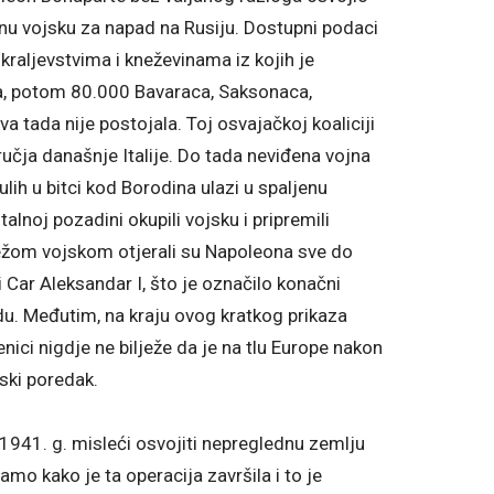
nu vojsku za napad na Rusiju. Dostupni podaci
kraljevstvima i kneževinama iz kojih je
ca, potom 80.000 Bavaraca, Saksonaca,
 tada nije postojala. Toj osvajačkoj koaliciji
ručja današnje Italije. Do tada neviđena vojna
ulih u bitci kod Borodina ulazi u spaljenu
talnoj pozadini okupili vojsku i pripremili
ežom vojskom otjerali su Napoleona sve do
 Car Aleksandar I, što je označilo konačni
. Međutim, na kraju ovog kratkog prikaza
ici nigdje ne bilježe da je na tlu Europe nakon
ski poredak.
r 1941. g. misleći osvojiti nepreglednu zemlju
amo kako je ta operacija završila i to je