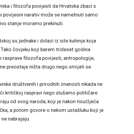
ika i filozofa povijesti da Hrvatska zbaci s
ni povijesni narativ može se nametnuti samo
ivo stanje moramo prekinuti.
skoj su jednake i dolazi iz iste kuhinje koja
i. Tako čovjeku koji barem trideset godina
e rasprave filozofa povijesti, antropologije,
i ne preostaje ništa drugo nego smijati se.
nike društvenih i prirodnih znanosti nikada ne
ći kritičkoj raspravi nego slušamo političare
nciraju od svog naroda, koji je nakon tisućljeća
ačka, a potom govore o nekom ustašluku koji je
 ne nabrajaju.