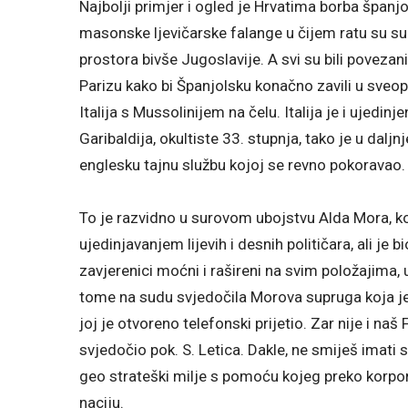
Najbolji primjer i ogled je Hrvatima borba špan
masonske ljevičarske falange u čijem ratu su sudj
prostora bivše Jugoslavije. A svi su bili poveza
Parizu kako bi Španjolsku konačno zavili u sveop
Italija s Mussolinijem na čelu. Italija je i ujedi
Garibaldija, okultiste 33. stupnja, tako je u dalj
englesku tajnu službu kojoj se revno pokoravao.
To je razvidno u surovom ubojstvu Alda Mora, koji 
ujedinjavanjem lijevih i desnih političara, ali je 
zavjerenici moćni i rašireni na svim položajima, u
tome na sudu svjedočila Morova supruga koja je
joj je otvoreno telefonski prijetio. Zar nije i na
svjedočio pok. S. Letica. Dakle, ne smiješ imati
geo strateški milje s pomoću kojeg preko korpora
naciju.