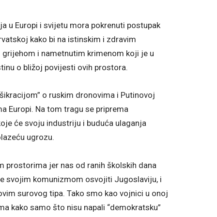
ja u Europi i svijetu mora pokrenuti postupak
Hrvatskoj kako bi na istinskim i zdravim
grijehom i nametnutim krimenom koji je u
stinu o bližoj povijesti ovih prostora.
kracijom” o ruskim dronovima i Putinovoj
ma Europi. Na tom tragu se priprema
oje će svoju industriju i buduća ulaganja
dolazeću ugrozu.
 prostorima jer nas od ranih školskih dana
 će svojim komunizmom osvojiti Jugoslaviju, i
ovim surovog tipa. Tako smo kao vojnici u onoj
ama kako samo što nisu napali “demokratsku”