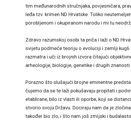
tim međunarodnih stručnjaka, povjesničara, pravn
leđa tzv. krimen ND Hrvatske. Toliko neutemelje
porobljenom i okupiranom narodu i mi tu neodrž
Zdravo razumskoj osobi ta priča i laži o ND Hrvat
svijetu podmeće teoriju o evoluciji i zemlji kugl
razmatra i uči iz brojnih izvora čitajući objektivn
arheologije, biologije, genetike i drugih znanost
Porazno što slušajući brojne eminentne predstav
čujemo da se te laži pokušavaju propitati i podvr
etablirane, bilo iz vlasti ili oporbe, koji se dista
stvorio svoju Državu. Dociraju nam da je zločin
također bio zlo, i što nam još zmijski i budalasto