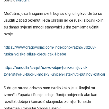
portalu
narod.hr
.
Međutim, jesu li sigurni svi ti koji su dignuli glave da će se
usuditi Zapad okrenuti leđa Ukrajini jer će ruski zločini kojih
su danas svjesni mnogi stanovnici u tim zemljama učiniti
svoje:
https://www.dragovoljac.com/index.php/razno/30268-
ruska-vojska-siluje-djecu-cak-i-bebe
https://narod.hr/svijet/uzivo-objavljen-zemljovid-
zvjerstava-u-buci-u-moskvi-uhicen-istaknuti-putinov-kriticar
S druge strane odavno sam tvrdio kako je u Ukrajini rat
između Zapada i Rusije i da je Rusija pobjednik ako kao
rezultat dobije i komadić ukrajinske zemlje. To sada
potvrđuje i ministar Sergej Lavrov: