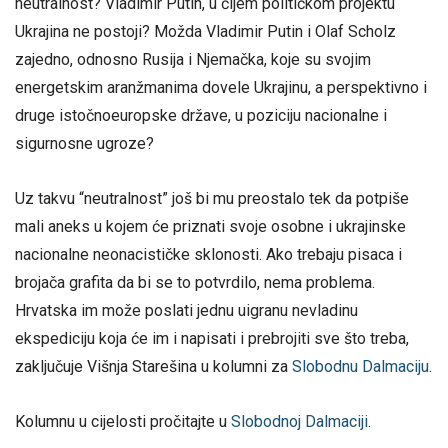
neutralnost? Vladimir Putin, u čijem političkom projektu
Ukrajina ne postoji? Možda Vladimir Putin i Olaf Scholz
zajedno, odnosno Rusija i Njemačka, koje su svojim
energetskim aranžmanima dovele Ukrajinu, a perspektivno i
druge istočnoeuropske države, u poziciju nacionalne i
sigurnosne ugroze?
Uz takvu “neutralnost” još bi mu preostalo tek da potpiše
mali aneks u kojem će priznati svoje osobne i ukrajinske
nacionalne neonacističke sklonosti. Ako trebaju pisaca i
brojača grafita da bi se to potvrdilo, nema problema.
Hrvatska im može poslati jednu uigranu nevladinu
ekspediciju koja će im i napisati i prebrojiti sve što treba,
zaključuje Višnja Starešina u kolumni za
Slobodnu Dalmaciju
.
Kolumnu u cijelosti pročitajte u
Slobodnoj Dalmaciji
.