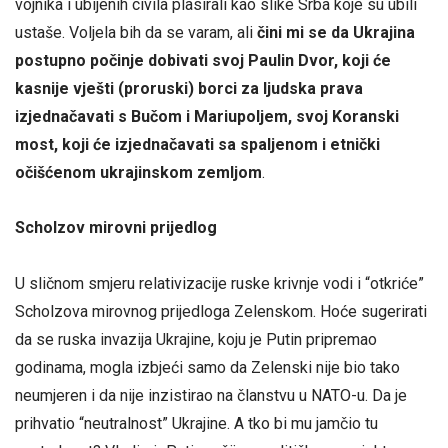
vojnika i ubijenih civila plasirali kao slike Srba koje su ubili
ustaše. Voljela bih da se varam, ali
čini mi se da Ukrajina
postupno počinje dobivati svoj Paulin Dvor, koji će
kasnije vješti (proruski) borci za ljudska prava
izjednačavati s Bučom i Mariupoljem, svoj Koranski
most, koji će izjednačavati sa spaljenom i etnički
očišćenom ukrajinskom zemljom
.
Scholzov mirovni prijedlog
U sličnom smjeru relativizacije ruske krivnje vodi i “otkriće”
Scholzova mirovnog prijedloga Zelenskom. Hoće sugerirati
da se ruska invazija Ukrajine, koju je Putin pripremao
godinama, mogla izbjeći samo da Zelenski nije bio tako
neumjeren i da nije inzistirao na članstvu u NATO-u. Da je
prihvatio “neutralnost” Ukrajine. A tko bi mu jamčio tu