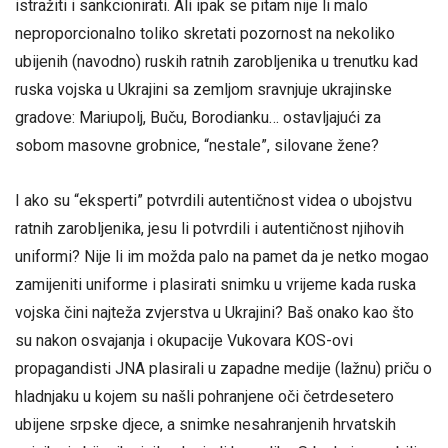
istražiti i sankcionirati. Ali ipak se pitam nije li malo
neproporcionalno toliko skretati pozornost na nekoliko
ubijenih (navodno) ruskih ratnih zarobljenika u trenutku kad
ruska vojska u Ukrajini sa zemljom sravnjuje ukrajinske
gradove: Mariupolj, Buču, Borodianku… ostavljajući za
sobom masovne grobnice, “nestale”, silovane žene?
I ako su “eksperti” potvrdili autentičnost videa o ubojstvu
ratnih zarobljenika, jesu li potvrdili i autentičnost njihovih
uniformi? Nije li im možda palo na pamet da je netko mogao
zamijeniti uniforme i plasirati snimku u vrijeme kada ruska
vojska čini najteža zvjerstva u Ukrajini? Baš onako kao što
su nakon osvajanja i okupacije Vukovara KOS-ovi
propagandisti JNA plasirali u zapadne medije (lažnu) priču o
hladnjaku u kojem su našli pohranjene oči četrdesetero
ubijene srpske djece, a snimke nesahranjenih hrvatskih