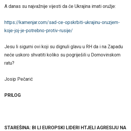
A danas su najvažnije vijesti da će Ukrajina imati oružje:
https://kamenjar.com/sad-ce-opskrbiti-ukrajinu-oruzjem-
koje-joj-je-potrebno-protiv-rusije/
Jesu li sigurni ovi koji su dignuli glavu u RH da i na Zapadu
neće uskoro shvatiti koliko su pogriješili u Domovinskom
ratu?
Josip Pečarić
PRILOG
STAREŠINA: BI LI EUROPSKI LIDERI HTJELI AGRESIJU NA