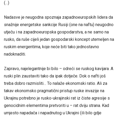
(…)
Nadasve je neugodna spoznaja zapadnoeuropskih lidera da
snažnije energetske sankcije Rusiji (one na naftu) neugodno
utječu i na zapadnoeuropska gospodarstva, a ne samo na
rusko, da ruše cijeli jedan gospodarski koncept utemeljen na
ruskim energentima, koje neće biti tako jednostavno
nadoknaditi.
Zapravo, najelegantnije bi bilo – odreći se ruskog kavijara. A
ruski plin zaustaviti tako da ipak dotječe. Dok o nafti još
treba dobro razmisliti… To nalaže ekonomski ratio. Ali za
takav ekonomsko pragmatični pristup ruske invazije na
Ukrajinu potrebno je rusko-ukrajinski rat iz čiste agresije s
genocidnim elementima pretvoriti u – rat dviju strana. Kad
umjesto napadača i napadnutog u Ukrajini (ili bilo gdje