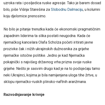
uzroka rata i posljedica ruske agresije. Tako je barem dosad
bilo, piše Višnja Starešina za
Slobodnu Dalmaciju
, u kolumni
koju djelomice prenosimo.
No bilo je pitanje trenutka kada će ekonomski pragmatičnim
zapadnim liderima ta slika postati neugodna. Kada će
njemačkog kancelara Olafa Scholza početi iritirati javne
prozivke čak i nižih ukrajinskih dužnosnika za grijehe
njemačke istočne politike. Jedno je kad Njemačka
pokajnički s najvišeg državnog vrha prizna svoje ruske
grijehe. Nešto je sasvim drugo kad je na to podsjećaju tamo
neki Ukrajinci, kojima je bila namijenjena uloga tihe žrtve, u
sklopu njemačko-ruskih plinsko-naftnih aranžmana.
Razvodnjavanje krivnje