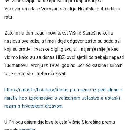
svi zaboravljaju da se npr. Mariupol uspoređuje s
Vukovarom i da je Vukovar pao ali je Hrvatska pobijedila u
ratu.
Zato je na tom tragu i novi tekst Višnje Starešine koji u
naslovu sve kaže, a time i daje odgovor zašto su sada svi
koji su protiv Hrvatske digli glavu, a – najsmješnije je kad
vidimo kako su se danas HDZ-ovci sjetili da trebaju napasti
Tuđmanovu Tvrdnju iz 1994. godine. Jer od klasića i sličnih
to je nešto što i treba očekivati:
https://narod.hr/hrvatska/klasic-promijenio-izgled-ali-ne-i-
narativ-hos-izjednacava-s-velicanjem-ustastva-a-ustaski-
rezim-s-hrvatskom-drzavom
U Prilogu dajem dijelove teksta Višnje Starešine prema