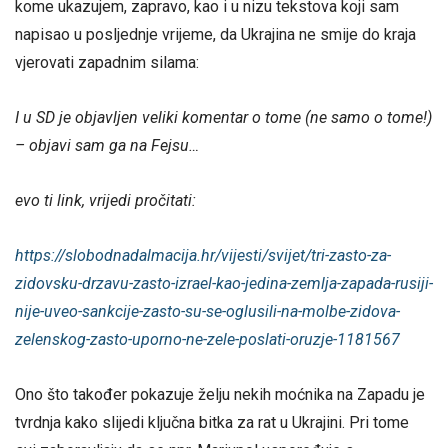
kome ukazujem, zapravo, kao i u nizu tekstova koji sam
napisao u posljednje vrijeme, da Ukrajina ne smije do kraja
vjerovati zapadnim silama:
I u SD je objavljen veliki komentar o tome (ne samo o tome!)
– objavi sam ga na Fejsu…
evo ti link, vrijedi pročitati:
https://slobodnadalmacija.hr/vijesti/svijet/tri-zasto-za-
zidovsku-drzavu-zasto-izrael-kao-jedina-zemlja-zapada-rusiji-
nije-uveo-sankcije-zasto-su-se-oglusili-na-molbe-zidova-
zelenskog-zasto-uporno-ne-zele-poslati-oruzje-1181567
Ono što također pokazuje želju nekih moćnika na Zapadu je
tvrdnja kako slijedi ključna bitka za rat u Ukrajini. Pri tome