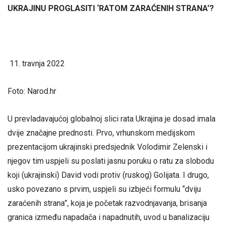
UKRAJINU PROGLASITI ‘RATOM ZARAĆENIH STRANA’?
travnja 2022
Foto: Narod.hr
U prevladavajućoj globalnoj slici rata Ukrajina je dosad imala
dvije značajne prednosti. Prvo, vrhunskom medijskom
prezentacijom ukrajinski predsjednik Volodimir Zelenski i
njegov tim uspjeli su poslati jasnu poruku o ratu za slobodu
koji (ukrajinski) David vodi protiv (ruskog) Golijata. I drugo,
usko povezano s prvim, uspjeli su izbjeći formulu “dviju
zaraćenih strana”, koja je početak razvodnjavanja, brisanja
granica između napadača i napadnutih, uvod u banalizaciju