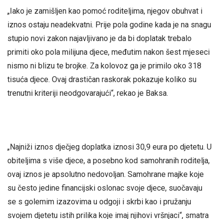
„Iako je zamišljen kao pomoć roditeljima, njegov obuhvat i
iznos ostaju neadekvatni. Prije pola godine kada je na snagu
stupio novi zakon najavljivano je da bi doplatak trebalo
primiti oko pola milijuna djece, međutim nakon šest mjeseci
nismo ni blizu te brojke. Za kolovoz ga je primilo oko 318
tisuća djece. Ovaj drastičan raskorak pokazuje koliko su
trenutni kriteriji neodgovarajući“, rekao je Baksa.
„Najniži iznos dječjeg doplatka iznosi 30,9 eura po djetetu. U
obiteljima s više djece, a posebno kod samohranih roditelja,
ovaj iznos je apsolutno nedovoljan. Samohrane majke koje
su često jedine financijski oslonac svoje djece, suočavaju
se s golemim izazovima u odgoji i skrbi kao i pružanju
svojem djetetu istih prilika koje imaj njihovi vršnjaci“, smatra