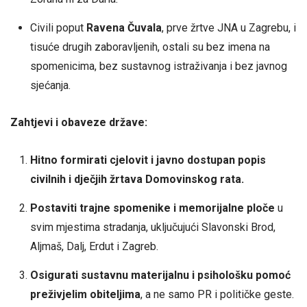
Civili poput
Ravena Čuvala
, prve žrtve JNA u Zagrebu, i
tisuće drugih zaboravljenih, ostali su bez imena na
spomenicima, bez sustavnog istraživanja i bez javnog
sjećanja.
Zahtjevi i obaveze države:
Hitno formirati cjelovit i javno dostupan popis
civilnih i dječjih žrtava Domovinskog rata.
Postaviti trajne spomenike i memorijalne ploče
u
svim mjestima stradanja, uključujući Slavonski Brod,
Aljmaš, Dalj, Erdut i Zagreb.
Osigurati sustavnu materijalnu i psihološku pomoć
preživjelim obiteljima
, a ne samo PR i političke geste.