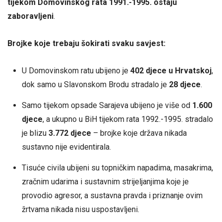
tijekom Domovinskog rata 1991.-1995. ostaju
zaboravljeni
.
Brojke koje trebaju šokirati svaku savjest:
U Domovinskom ratu ubijeno je
402 djece u Hrvatskoj
,
dok samo u Slavonskom Brodu stradalo je
28 djece
.
Samo tijekom opsade Sarajeva ubijeno je više od
1.600
djece
, a ukupno u BiH tijekom rata 1992.-1995. stradalo
je blizu
3.772 djece
– brojke koje država nikada
sustavno nije evidentirala.
Tisuće civila ubijeni su topničkim napadima, masakrima,
zračnim udarima i sustavnim strijeljanjima koje je
provodio agresor, a sustavna pravda i priznanje ovim
žrtvama nikada nisu uspostavljeni.