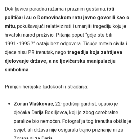
Dok ljevica paradira ružama i praznim gestama,
isti
političari su o Domovinskom ratu javno govorili kao o
mitu
, pokušavajući relativizirati i umanjiti tragediju koju je
hrvatski narod preživio. Pitanja poput “gdje ste bili
1991.-1995.?” ostaju bez odgovora. Tisuće mrtvih civila i
djece nisu PR trenutak, nego
tragedija koja zahtijeva
djelovanje države, a ne ljevičarsku manipulaciju
simbolima
.
Primjeri herojske ljudskosti i stradanja:
Zoran Vlaškovac
, 22-godišnji gardist, spasio je
dječaka Darija Bosiljevca, koji je zbog cerebralne
paralize bio nemoćan. Fotografija tog trenutka obišla je
svijet, ali država nije osigurala trajno priznanje ni za
Zorana ni za Daria.