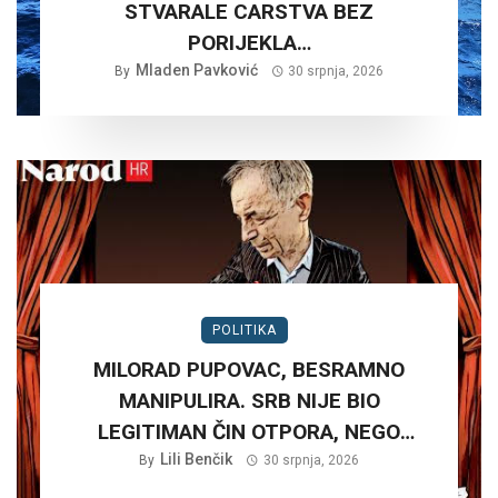
STVARALE CARSTVA BEZ
PORIJEKLA…
Mladen Pavković
By
30 srpnja, 2026
POLITIKA
MILORAD PUPOVAC, BESRAMNO
MANIPULIRA. SRB NIJE BIO
LEGITIMAN ČIN OTPORA, NEGO
PLANSKA ČETNIČKA AGRESIJA SA
Lili Benčik
By
30 srpnja, 2026
CILJEM STVARANJA VELIKE SRBIJE