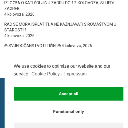
IZLOŽBA O KATI ŠOLJIĆ U ZADRU DO 17. KOLOVOZA, SLIJEDI
ZAGREB..
4 kolovoza, 2026
RAD SE MORA ISPLATITI, A NE KAŽNJAVATI SIROMAŠTVOM U
STAROSTI!?
4 kolovoza, 2026
✠ SVJEDOČANSTVO U TIŠINI ✠
4 kolovoza, 2026
We use cookies to optimize our website and our
service.
Cookie Policy
-
Impressum
Accept all
IMPRESSUM
UVIJETI KORIŠTENJA
COOKIE POLICY (EU)
Functional only
© BezCenzure 2017 - Izradio i održava
Inpendio