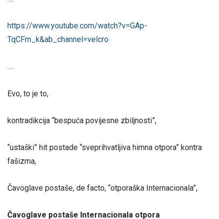
https://www.youtube.com/watch?v=GAp-
TqCFm_k&ab_channel=velcro
….
Evo, to je to,
kontradikcija “bespuća povijesne zbiljnosti”,
“ustaški” hit postade “sveprihvatljiva himna otpora” kontra
fašizma,
Čavoglave postaše, de facto, “otporaška Internacionala”,
Čavoglave postaše Internacionala otpora