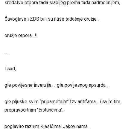
sredstvo otpora tada slabijeg prema tada nadmoćnijem,
Čavoglave i ZDS bili su nase tadašnje oružje…
oružje otpora ..!!
….
I sad,
gle povijesne inverzije … gle povijesnog apsurda…
gle pljuske svim “pripametnim” tzv antifama… i svim tim
prepravocrtnim “čistuncima”,
poglavito raznim Klasićima, Jakovinama…