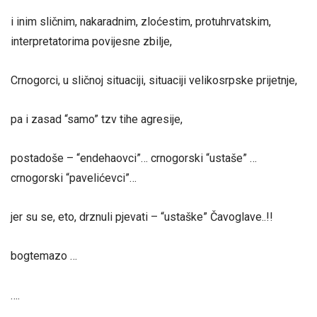
i inim sličnim, nakaradnim, zloćestim, protuhrvatskim,
interpretatorima povijesne zbilje,
Crnogorci, u sličnoj situaciji, situaciji velikosrpske prijetnje,
pa i zasad “samo” tzv tihe agresije,
postadoše – “endehaovci”… crnogorski “ustaše” …
crnogorski “pavelićevci”…
jer su se, eto, drznuli pjevati – “ustaške” Čavoglave..!!
bogtemazo …
….