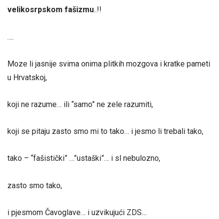
velikosrpskom fašizmu
..!!
….
Moze li jasnije svima onima plitkih mozgova i kratke pameti
u Hrvatskoj,
koji ne razume… ili “samo” ne zele razumiti,
koji se pitaju zasto smo mi to tako… i jesmo li trebali tako,
tako – “fašistički” …”ustaški”… i sl nebulozno,
zasto smo tako,
i pjesmom Čavoglave… i uzvikujući ZDS…