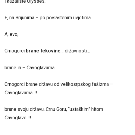
i kazalište Ulysses,
E, na Brijunima – po povlaštenim uvjetima…
A, evo,
Crnogorci
brane tekovine
… državnosti…
brane ih – Čavoglavama…
Crnogorci brane državu od velikosrpskog fašizma –
Čavoglavama..!!
brane svoju državu, Crnu Goru, “ustaškim” hitom
Čavoglave..!!
….