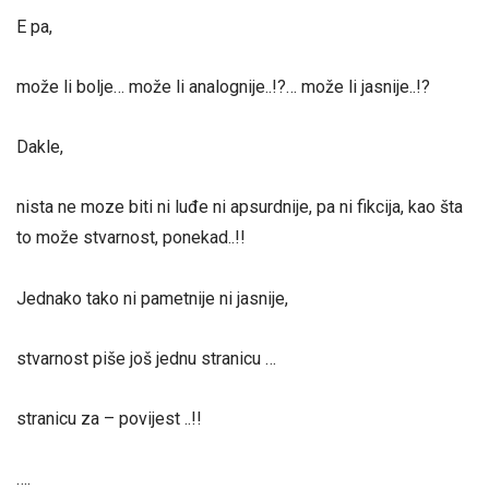
E pa,
može li bolje… može li analognije..!?… može li jasnije..!?
Dakle,
nista ne moze biti ni luđe ni apsurdnije, pa ni fikcija, kao šta
to može stvarnost, ponekad..!!
Jednako tako ni pametnije ni jasnije,
stvarnost piše još jednu stranicu …
stranicu za – povijest ..!!
….