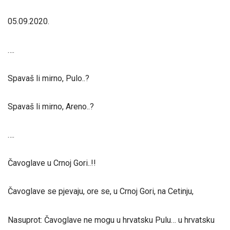
05.09.2020.
….
Spavaš li mirno, Pulo..?
Spavaš li mirno, Areno..?
….
Čavoglave u Crnoj Gori..!!
Čavoglave se pjevaju, ore se, u Crnoj Gori, na Cetinju,
Nasuprot: Čavoglave ne mogu u hrvatsku Pulu… u hrvatsku