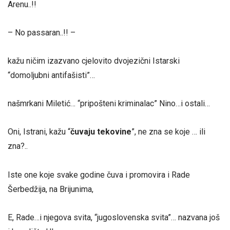
Arenu..!!
– No passaran..!! –
kažu ničim izazvano cjelovito dvojezični Istarski
“domoljubni antifašisti”…
našmrkani Miletić… “pripošteni kriminalac” Nino…i ostali…
Oni, Istrani, kažu “
čuvaju tekovine
”, ne zna se koje … ili
zna?..
Iste one koje svake godine čuva i promovira i Rade
Šerbedžija, na Brijunima,
E, Rade…i njegova svita, “jugoslovenska svita”… nazvana još