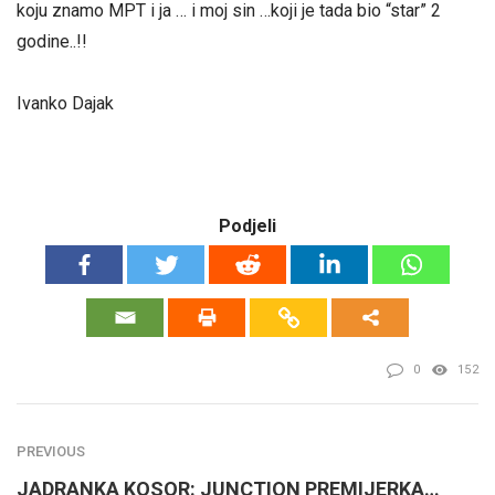
koju znamo MPT i ja … i moj sin …koji je tada bio “star” 2
godine..!!
Ivanko Dajak
Podjeli
0
152
PREVIOUS
JADRANKA KOSOR: JUNCTION PREMIJERKA…