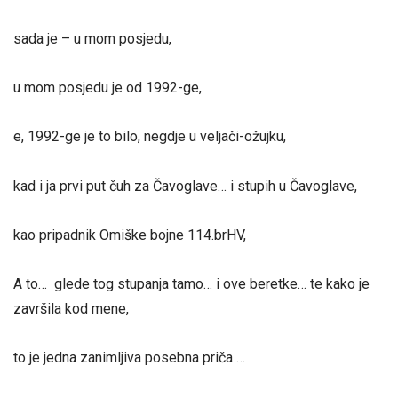
sada je – u mom posjedu,
u mom posjedu je od 1992-ge,
e, 1992-ge je to bilo, negdje u veljači-ožujku,
kad i ja prvi put čuh za Čavoglave… i stupih u Čavoglave,
kao pripadnik Omiške bojne 114.brHV,
A to… glede tog stupanja tamo… i ove beretke… te kako je
završila kod mene,
to je jedna zanimljiva posebna priča …