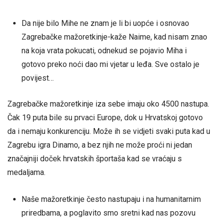
Da nije bilo Mihe ne znam je li bi uopće i osnovao
Zagrebačke mažoretkinje-kaže Naime, kad nisam znao
na koja vrata pokucati, odnekud se pojavio Miha i
gotovo preko noći dao mi vjetar u leđa. Sve ostalo je
povijest…
Zagrebačke mažoretkinje iza sebe imaju oko 4500 nastupa.
Čak 19 puta bile su prvaci Europe, dok u Hrvatskoj gotovo
da i nemaju konkurenciju. Može ih se vidjeti svaki puta kad u
Zagrebu igra Dinamo, a bez njih ne može proći ni jedan
značajniji doček hrvatskih športaša kad se vraćaju s
medaljama.
Naše mažoretkinje često nastupaju i na humanitarnim
priredbama, a poglavito smo sretni kad nas pozovu