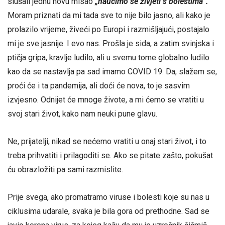
slušali jednu novu misao
„naučimo se živjeti s bolestima“.
Moram priznati da mi tada sve to nije bilo jasno, ali kako je
prolazilo vrijeme, živeći po Europi i razmišljajući, postajalo
mi je sve jasnije. I evo nas. Prošla je sida, a zatim svinjska i
ptičja gripa, kravlje ludilo, ali u svemu tome globalno ludilo
kao da se nastavlja pa sad imamo COVID 19. Da, slažem se,
proći će i ta pandemija, ali doći će nova, to je sasvim
izvjesno. Odnijet će mnoge živote, a mi ćemo se vratiti u
svoj stari život, kako nam neuki pune glavu.
Ne, prijatelji, nikad se nećemo vratiti u onaj stari život, i to
treba prihvatiti i prilagoditi se. Ako se pitate zašto, pokušat
ću obrazložiti pa sami razmislite.
Prije svega, ako promatramo viruse i bolesti koje su nas u
ciklusima udarale, svaka je bila gora od prethodne. Sad se