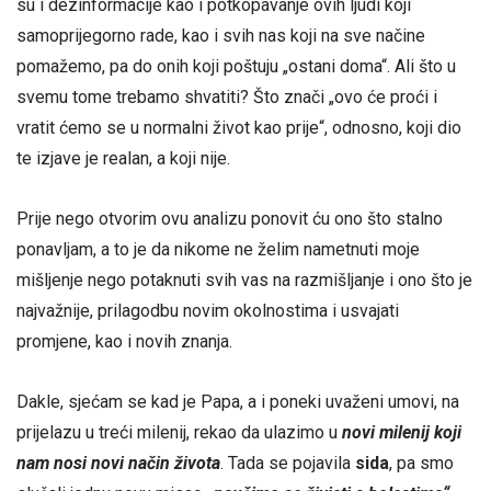
su i dezinformacije kao i potkopavanje ovih ljudi koji
samoprijegorno rade, kao i svih nas koji na sve načine
pomažemo, pa do onih koji poštuju „ostani doma“. Ali što u
svemu tome trebamo shvatiti? Što znači „ovo će proći i
vratit ćemo se u normalni život kao prije“, odnosno, koji dio
te izjave je realan, a koji nije.
Prije nego otvorim ovu analizu ponovit ću ono što stalno
ponavljam, a to je da nikome ne želim nametnuti moje
mišljenje nego potaknuti svih vas na razmišljanje i ono što je
najvažnije, prilagodbu novim okolnostima i usvajati
promjene, kao i novih znanja.
Dakle, sjećam se kad je Papa, a i poneki uvaženi umovi, na
prijelazu u treći milenij, rekao da ulazimo u
novi milenij koji
nam nosi novi način života
. Tada se pojavila
sida
, pa smo