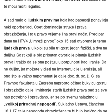
te moći raditi legalno.
A sad malo o
ljudskim pravima
koja kao papagaji ponavljaju
neki oporbenjaci. Opet dominacija struke i prava
obrazloženja, i to u pravo vrijeme i na pravi način. Pred par
dana na HTV4 „U mreži prvog“ oko 15 sati otvorena je tema
ljudskih prava
, u kojoj su bila tri gost, jedan fizički, a dva na
daljinu. Gost koji je bio prisutan otvorio je pitanje ljudskih
prava i tražio da se ona poštuju u potpunosti kao i ranije. Da
ne duljim, jer možete vidjeti na Internetu cijelu emisiju, ali
ono što je važno napomenuti je da je doc. dr. sc. Đ. G. sa
Pravnog fakulteta u Zagrebu naprosto očitao bukvicu gostu
i obrazložio da je limitiranje starih ljudskih prava sad za sve
nas potrebno i opravdano, jer se po svemu nalazimo u
„velikoj prirodnoj nepogodi
“. Sukladno Ustavu, člancima
16. i 17. ta je nepogoda obrazložena te bi bilo logično da se