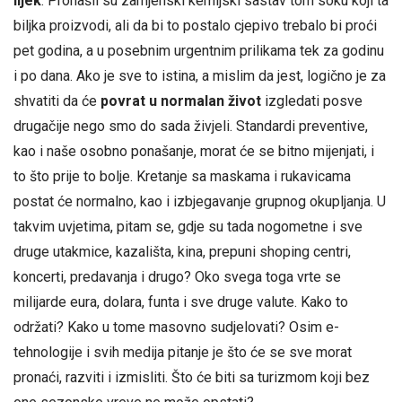
lijek
. Pronašli su zamjenski kemijski sastav tom soku koji ta
biljka proizvodi, ali da bi to postalo cjepivo trebalo bi proći
pet godina, a u posebnim urgentnim prilikama tek za godinu
i po dana. Ako je sve to istina, a mislim da jest, logično je za
shvatiti da će
povrat u normalan život
izgledati posve
drugačije nego smo do sada živjeli. Standardi preventive,
kao i naše osobno ponašanje, morat će se bitno mijenjati, i
to što prije to bolje. Kretanje sa maskama i rukavicama
postat će normalno, kao i izbjegavanje grupnog okupljanja. U
takvim uvjetima, pitam se, gdje su tada nogometne i sve
druge utakmice, kazališta, kina, prepuni shoping centri,
koncerti, predavanja i drugo? Oko svega toga vrte se
milijarde eura, dolara, funta i sve druge valute. Kako to
održati? Kako u tome masovno sudjelovati? Osim e-
tehnologije i svih medija pitanje je što će se sve morat
pronaći, razviti i izmisliti. Što će biti sa turizmom koji bez