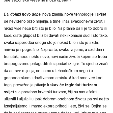
one sezonske vreve ne može opstati?
Da,
dolazi novo doba
, nova znanja, nove tehnologije i svijet
se neviđeno brzo mijenja, a time i naš svakodnevni život, i
nikad više neće biti što je bilo. Na pitanje da li je to dobro ili
loše, čista glupost bila bi davati neki konačni sud. Isto tako,
svaka usporedba onoga što je nekad bilo i što je sada,
naivno je i pogrešno. Naprosto, svako vrijeme, a sad dan i
trenutak, nose nešto novo, novi način života kojem se treba
bespogovorno prilagoditi ili ispadaš iz igre. To ujedno znači
da se sve mijenja, ne samo u tehnološkom nego i u
gospodarskom i društvenom smislu. A kad smo već kod
toga, prevažno je pitanje
kakav će izgledati turizam
svijeta
, a posebno hrvatski turizam, čiji su nas efekti
ulijenili i uljuljali u ipak dobrom osobnom životu, pa svi nešto
iznajmljujemo i imamo ekstra prihod, i eto, živi se. Bojim se