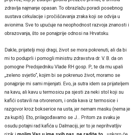
zdravlja najmanje opasan. To obrazlažu poradi posebnog
sustava cirkulacije i pročišćavanja zraka koji se odvija u
avionima. Sve to upućuje na neophodnost razvoja znanosti i
obrazovanja, što se ponajprije odnosi na Hrvatsku.
Dakle, prijatelji moji dragi, život se mora pokrenuti, ali da bi
mi to poduprli i pomogli ministru zdravstva dr. V. B. da on
pomogne Predsjedniku Vlade RH gosp. P., te da mu upali
„zeleno svjetlo“, kojim bi se pokrenuo život, moramo se
ponajprije mi sami mijenjati. Evo, ja sutra idem sa prijateljem
na kavu, ali kavu u termosicu pa sjesti za neki stol koji su
kafići ostavili na otvorenom, i onda kava iz termosice i
razgovor kroz bokserice na usta, jer nemam masku (nema je
za kupiti). Eto, prilagođavamo se J… Pritom za svaku je
osudu potajni rad kafića u Dalmaciji, jer to je neprihvatljiv
rizik i
molim Vas u ime svih nas, ne radite to
,,, uskoro će