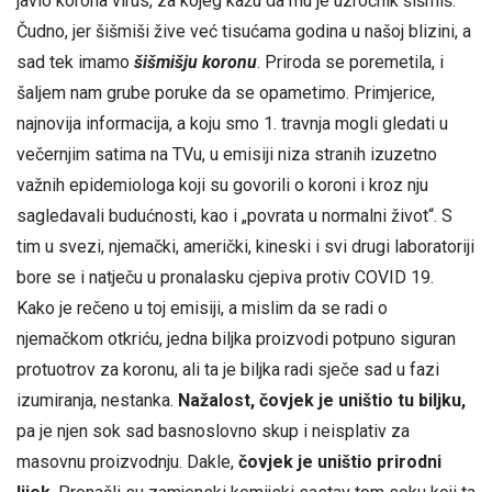
javio korona virus, za kojeg kažu da mu je uzročnik šišmiš.
Čudno, jer šišmiši žive već tisućama godina u našoj blizini, a
sad tek imamo
šišmišju koronu
. Priroda se poremetila, i
šaljem nam grube poruke da se opametimo. Primjerice,
najnovija informacija, a koju smo 1. travnja mogli gledati u
večernjim satima na TVu, u emisiji niza stranih izuzetno
važnih epidemiologa koji su govorili o koroni i kroz nju
sagledavali budućnosti, kao i „povrata u normalni život“. S
tim u svezi, njemački, američki, kineski i svi drugi laboratoriji
bore se i natječu u pronalasku cjepiva protiv COVID 19.
Kako je rečeno u toj emisiji, a mislim da se radi o
njemačkom otkriću, jedna biljka proizvodi potpuno siguran
protuotrov za koronu, ali ta je biljka radi sječe sad u fazi
izumiranja, nestanka.
Nažalost, čovjek je uništio tu biljku,
pa je njen sok sad basnoslovno skup i neisplativ za
masovnu proizvodnju. Dakle,
čovjek je uništio prirodni