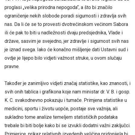
proglasi „velika prirodna nepogoda“, a što bi značilo
ograničenje nekih slobode poradi sigurnosti i zdravlja svih
nas. Da li će se to provesti dvotrećinskom većinom Sabora
ili će pak to biti u nadležnosti dvaju predsjednika, Vlade i
države, sasvim je svejedno, jer zdravlje i sigurnost svih nas
je iznad svega. Iako će konačno mišljenje dati Ustavni sud i
ovdje je lijepo bilo vidjeti važnost struke, u ovom slučaju
pravne.
Također je zanimljivo vidjeti značaj statistike, kao znanosti, i
svih onih tablica i grafikona koje nam ministar dr. V. B. i gosp.
K. C. svakodnevno pokazuju i tumače. Primjena statistike u
medicini, sportu i životu uopće, postaje sve važnija, ali
sukladno tome analize temeljem statističkih podataka
trebale bi biti bolje kako bi se izvukli dodatni važni zaključci.
Primjerice, prikaz relativnih izvedenih veličina pridonijela bi