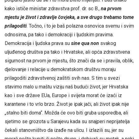
kako ističe ministar zdravstva prof. dr. sc B.,
na prvom
mjestu je život i zdravlje čovjeka, a sve drugo trebamo tome
prilagoditi
. Točno, i to je baš polazna osnovica svemu i svim
odnosima, pa tako i demokraciji i ljudskim pravima.
Demokracija i ljudska prava su
sine qua non
svakog
uljuđenog društva pa tako i Hrvatske, ali opća zdravstvena
sigurnost na prvom je mjestu, što znači da se i pravila, oblik,
djelovanje i relacije u demokratskom društvu moraju
prilagoditi zdravstvenoj zaštiti svih nas. S tim u svezi
stavimo malo u maštu viziju naš budući život, jer Hrvatska
kao i sve države EUa, Europe i svijeta morat će izaći iz
karantene i to vrlo brzo. Život je ipak jači, ali život ipak nije
„stalno biti doma“. Možda će ovo biti gruba usporedba, ali
sjetimo se grozota u Sarajevu kada su snajperi neprijatelja
čekali stanovništvo da izađe na ulicu. I izlazili su, jer su
morali nešto kupiti ili nešto drugo, i dobivali su metak, a neki