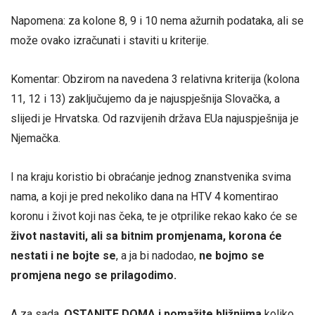
Napomena: za kolone 8, 9 i 10 nema ažurnih podataka, ali se
može ovako izračunati i staviti u kriterije.
Komentar: Obzirom na navedena 3 relativna kriterija (kolona
11, 12 i 13) zaključujemo da je najuspješnija Slovačka, a
slijedi je Hrvatska. Od razvijenih država EUa najuspješnija je
Njemačka.
I na kraju koristio bi obraćanje jednog znanstvenika svima
nama, a koji je pred nekoliko dana na HTV 4 komentirao
koronu i život koji nas čeka, te je otprilike rekao kako će se
život nastaviti, ali sa bitnim promjenama, korona će
nestati i ne bojte se
, a ja bi nadodao,
ne bojmo se
promjena nego se prilagodimo.
A za sada,
OSTANITE DOMA i pomažite bližnjima
koliko