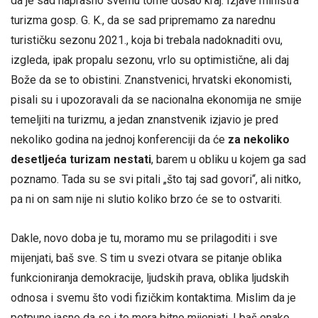
da je sad naprasno svemu tome došao kraj. Izjave ministra
turizma gosp. G. K., da se sad pripremamo za narednu
turističku sezonu 2021., koja bi trebala nadoknaditi ovu,
izgleda, ipak propalu sezonu, vrlo su optimistične, ali daj
Bože da se to obistini. Znanstvenici, hrvatski ekonomisti,
pisali su i upozoravali da se nacionalna ekonomija ne smije
temeljiti na turizmu, a jedan znanstvenik izjavio je pred
nekoliko godina na jednoj konferenciji da će
za nekoliko
desetljeća turizam nestati
, barem u obliku u kojem ga sad
poznamo. Tada su se svi pitali „što taj sad govori“, ali nitko,
pa ni on sam nije ni slutio koliko brzo će se to ostvariti.
Dakle, novo doba je tu, moramo mu se prilagoditi i sve
mijenjati, baš sve. S tim u svezi otvara se pitanje oblika
funkcioniranja demokracije, ljudskih prava, oblika ljudskih
odnosa i svemu što vodi fizičkim kontaktima. Mislim da je
potpuno jasno da se i to mora bitno mijenjati. I baš onako