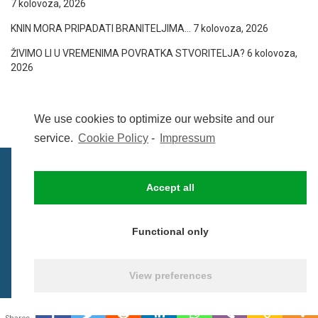
7 kolovoza, 2026
KNIN MORA PRIPADATI BRANITELJIMA…
7 kolovoza, 2026
ŽIVIMO LI U VREMENIMA POVRATKA STVORITELJA?
6 kolovoza,
2026
We use cookies to optimize our website and our
service.
Cookie Policy
-
Impressum
Accept all
IMPRESSUM
UVIJETI KORIŠTENJA
COOKIE POLICY (EU)
Functional only
© BezCenzure 2017 - Izradio i održava
Inpendio
View preferences
0