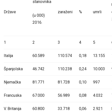
stanovnika
Države
zaraženi
%
umrli
(u 000)
2016.
1
2
3
4
5
Italija
60.589
110.574
0,18
13.155
Španjolska
46.742
110.238
0,24
10.003
Njemačka
81.771
81.728
0,10
997
Francuska
67.000
56.989
0,08
4.032
V. Britanija
60.800
33.718
0,06
2.921