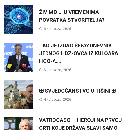
ŽIVIMO LI U VREMENIMA
POVRATKA STVORITELJA?
6 kolovoza, 2026
TKO JE IZDAO ŠEFA? DNEVNIK
JEDNOG HDZ-OVCA IZ KULOARA
HOO-A….
6 kolovoza, 2026
✠ SVJEDOČANSTVO U TIŠINI ✠
4 kolovoza, 2026
VATROGASCI – HEROJI NA PRVOJ
CRTI KOJE DRŽAVA SLAVI SAMO