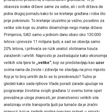
obaveza svake države same za sebe, ali i svih država da
jedna drugoj pomažu kako bi se kretanje građana i roba što
prije pokrenulo. To kretanje izuzetno je važno, posebno za
velike sile koje su znatno dinamičnije nego manje države.
Primjerice, SAD samo u jednom danu obavi oko 130.000
letova i preveze 11 milijuna ljudi, a sad se obavlja samo
20% letova, i prihvaća se rizik unatoč stotinama tisuća
zaraženih i umrlih. Naprosto je zastrašujuće kako ekonomija
velikih sila tjera te
„velike“
, koji se predstavljaju kao
uzor
svima nama da živote i zdravlje ne stavljaju na prvo mjesto.
Koji je to broj umrlih da bi se to preokrenulo? Tužno je
gledati kako sada njihove Vlade poradi zarade upućuje na
poigravanje životima svojih građana. U svemu tome opet
prevažna je uloga znanosti, jer znanstvenici velikih sila
analiziraju vrste transporta ljudi pa tumače da je zračni
prijevoz, koji je zadnjih godina preuzeo primat, u smislu