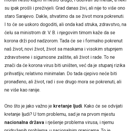
su ipak prošli i preživjeli. Grad danas živi, ali nije to više ono
staro Sarajevo. Dakle, shvatimo da se život mora pokrenuti.
I to će se uskoro dogoditi, ali onda kad struka, zdravstvo, na
ćelu sa ministrom dr. V. B. i njegovim timom kaže da se
korona drži pod nadzorom. Tada će se i formalno pokrenut
naš život, novi život, život sa maskama i visokim stupnjem
zdravstvene i sigurnosne zaštite, ali život i rade. To ne
znači da će korona virus biti uništen, već da je stupanj rizika
prihvatljiv, relativno minimalan. Do tada cjepivo neće biti
pronađeno, ali život, rad i sve drugo mora se pokrenuti, ali
ne više kao ranije.
Ono što je jako važno je
kretanje ljudi
. Kako će se odvijati
kretanje ljudi? U tom problemu, sad je na prvom mjestu
nacionalna država
i rješenje problema virusa, i njemu
pridruženih problema, u nacionalnim granicama. To je