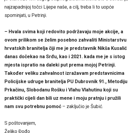
najzapadnijoj točci Lijepe naše, a cilj, treba li to uopće
spominjati, u Petrinji.
– Hvala svima koji redovito podržavaju moje akcije, a
ovom prilikom se želim posebno zahvaliti Ministarstvu
hrvatskih branitelja čiji me je predstavnik Nikša Kusalić
danas dočekao na Srđu, kao i 2021. kada me je s istog
mjesta ispratio na daleki put prema mojoj Petrinji.
Također veliku zahvalnost izražavam predstavnicima
Policijske udruge branitelja PU Dubrovnik 91., Metodiju
Prkačinu, Slobodanu Rošku i Vlahu Vlahutinu koji su
praktički cijeli dan bili uz mene i moju pratnju i pružili
nam svu potrebnu pomoć
– zaključio je Šubić.
S poštovanjem,
Željko Đođo