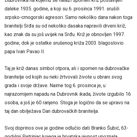
Dubrovnika na kojemu se nalazi spomen križ postavljen
daleke 1935. godine, a koji su 6. prosinca 1991. srušili
srpsko-crnogorski agresori. Samo nekoliko dana nakon toga
branitelji Srđa su od nekoliko dasaka napravili drveni križ,
kao znak da su još uvijek na Srđu. Križ je obnovljen 1997.
godine, dok je ostatke srušenog križa 2003. blagoslovio
papa Ivan Pavao II.
Taj je križ danas simbol otpora, ali i spomen na dubrovačke
branitelje od kojih su neki žrtvovali živote u obrani svog
grada i svoje države. Naime tog 6. prosinca je, u
najrazornijem napadu na Dubrovnik ikada, živote izgubilo 16
osoba, a još je 60 ranjeno. Stoga je logično da se upravo na
taj dan obilježava Dan dubrovačkih branitelja.
Svoj doprinos ove je godine odlučio dati Branko Šubić, 63-
godišnji Petrinjac kojega je hrvatska javnost upoznala