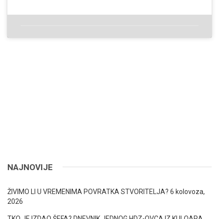
NAJNOVIJE
ŽIVIMO LI U VREMENIMA POVRATKA STVORITELJA?
6 kolovoza,
2026
TKO JE IZDAO ŠEFA? DNEVNIK JEDNOG HDZ-OVCA IZ KULOARA