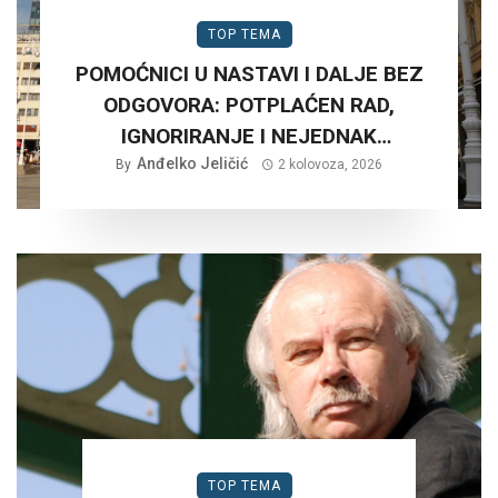
TOP TEMA
POMOĆNICI U NASTAVI I DALJE BEZ
ODGOVORA: POTPLAĆEN RAD,
IGNORIRANJE I NEJEDNAK
Anđelko Jeličić
TRETMAN…
By
2 kolovoza, 2026
TOP TEMA