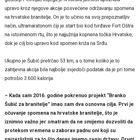
upravo kroz njegove akcije posvećene održavanju spomena
na hrvatske branitelje. On je to učinio na svoj prepoznatljiv
način, ultramaratonom čiji je start bio kod tvrđave Fort Oštra
na istoimenom rtu, što je najjužnija kopnena točka Hrvatske,
dok je cilj bio upravo kod spomen križa na Srđu.
Ukupno je Šubić pretrčao 53 km, a o tome koliko je to
zahtjevna akcija bila najbolje svjedoči podatak da je pri tome
potrošio 3.600 kalorija.
– Kada sam 2016. godine pokrenuo projekt “Branko
Šubić za branitelje” imao sam dva osnovna cilja. Prvi je
očuvanje spomena na hrvatske branitelje, što je
iznimno važno jer smatram da ne smijemo dozvoliti da
protekom vremena u zaborav padnu oni koji su
najzaslužniji za to što danas imamo svoju državu. Drugi