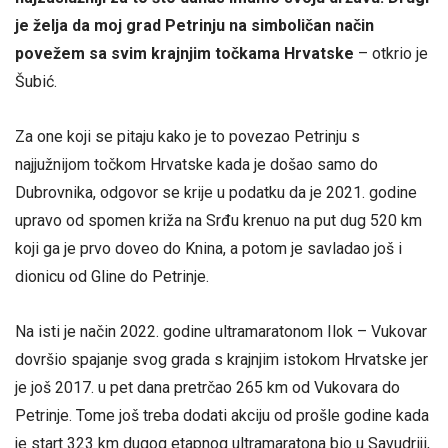
je želja da moj grad Petrinju na simboličan način
povežem sa svim krajnjim točkama Hrvatske
– otkrio je
Šubić.
Za one koji se pitaju kako je to povezao Petrinju s
najjužnijom točkom Hrvatske kada je došao samo do
Dubrovnika, odgovor se krije u podatku da je 2021. godine
upravo od spomen križa na Srđu krenuo na put dug 520 km
koji ga je prvo doveo do Knina, a potom je savladao još i
dionicu od Gline do Petrinje.
Na isti je način 2022. godine ultramaratonom Ilok – Vukovar
dovršio spajanje svog grada s krajnjim istokom Hrvatske jer
je još 2017. u pet dana pretrčao 265 km od Vukovara do
Petrinje. Tome još treba dodati akciju od prošle godine kada
je start 323 km dugog etapnog ultramaratona bio u Savudriji,