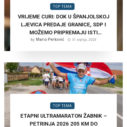
TOP TEMA
VRIJEME CURI: DOK U ŠPANJOLSKOJ
LJEVICA PREDAJE GRANICE, SDP I
MOŽEMO PRIPREMAJU ISTI
SCENARIJ ZA HRVATSKU….
Mario Perković
By
31 srpnja, 2026
TOP TEMA
ETAPNI ULTRAMARATON ŽABNIK –
PETRINJA 2026 205 KM DO