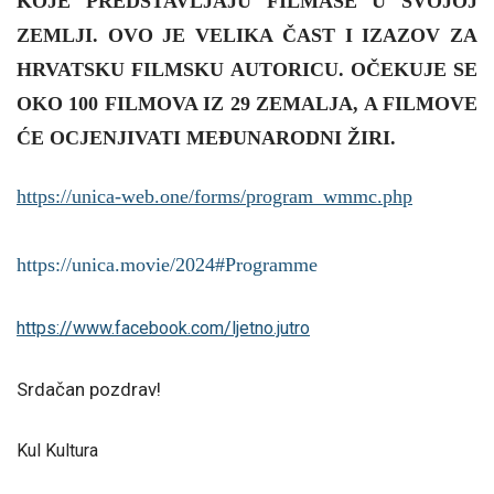
KOJE PREDSTAVLJAJU FILMAŠE U SVOJOJ
ZEMLJI. OVO JE VELIKA ČAST I IZAZOV ZA
HRVATSKU FILMSKU AUTORICU. OČEKUJE SE
OKO 100 FILMOVA IZ 29 ZEMALJA, A FILMOVE
ĆE OCJENJIVATI MEĐUNARODNI ŽIRI.
https://unica-web.one/forms/
program_wmmc.php
https://unica.movie/2024#
Programme
https://www.facebook.com/
ljetno.jutro
Srdačan pozdrav!
Kul Kultura