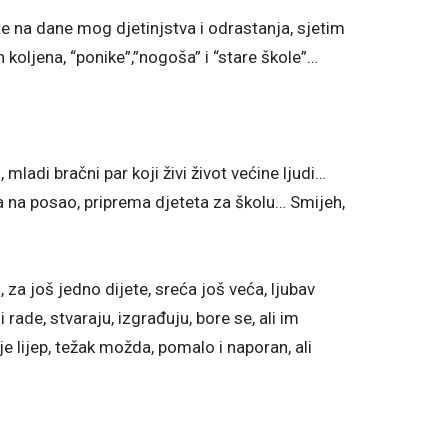
e na dane mog djetinjstva i odrastanja, sjetim
h koljena, “ponike”,”nogoša” i “stare škole”…
mladi bračni par koji živi život većine ljudi…
ka na posao, priprema djeteta za školu… Smijeh,
za još jedno dijete, sreća još veća, ljubav
 rade, stvaraju, izgrađuju, bore se, ali im
je lijep, težak možda, pomalo i naporan, ali