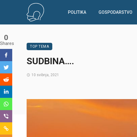
POLITIKA
GOSPODARSTVO
0
Shares
TOP TEMA
SUDBINA….
10 svibnja, 2021