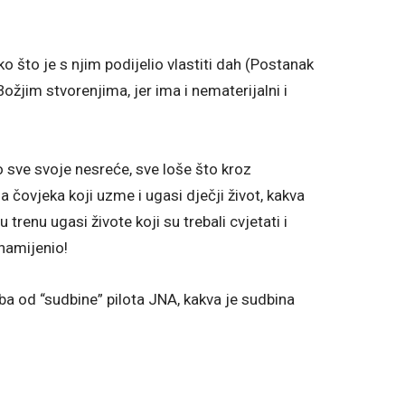
ko što je s njim podijelio vlastiti dah (Postanak
ožjim stvorenjima, jer ima i nematerijalni i
o sve svoje nesreće, sve loše što kroz
a čovjeka koji uzme i ugasi dječji život, kakva
trenu ugasi živote koji su trebali cvjetati i
namijenio!
ba od “sudbine” pilota JNA, kakva je sudbina