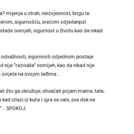
a? mijenja u strah, neizvjesnost, brigu te
, vjerom, sigurnošću, srećom odjedanput
estade osmjeh, sigurnost u životu kao da nikad
i, odvažnosti, sigurnosti odjednom postaje
d nije “razvukla” osmijeh, kao da nikad nije
g svijeta na svojim leđima…
vijet što ga okružuje, shvaćati pojam mame, tate,
kad izlazi iz kuće i igra se vani, sve dok ne
ti”… SPOKOJ.