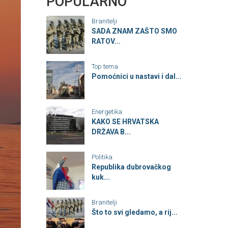
POPULARNO
Branitelji
SADA ZNAM ZAŠTO SMO
RATOV...
Top tema
Pomoćnici u nastavi i dal...
Energetika
KAKO SE HRVATSKA
DRŽAVA B...
Politika
Republika dubrovačkog
kuk...
Branitelji
Što to svi gledamo, a rij...