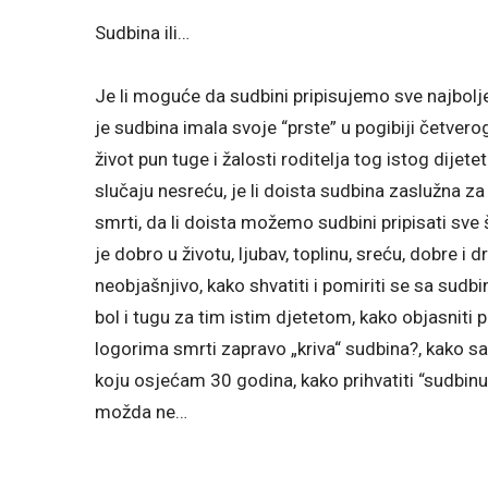
Sudbina ili…
Je li moguće da sudbini pripisujemo sve najbolje i
je sudbina imala svoje “prste” u pogibiji četverog
život pun tuge i žalosti roditelja tog istog dijete
slučaju nesreću, je li doista sudbina zaslužna za
smrti, da li doista možemo sudbini pripisati sve 
je dobro u životu, ljubav, toplinu, sreću, dobre i 
neobjašnjivo, kako shvatiti i pomiriti se sa sudbi
bol i tugu za tim istim djetetom, kako objasniti 
logorima smrti zapravo „kriva“ sudbina?, kako sam
koju osjećam 30 godina, kako prihvatiti “sudbinu” i
možda ne…