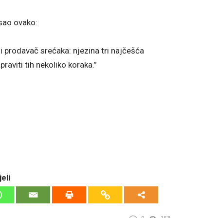
sao ovako:
li prodavač srećaka: njezina tri najčešća
praviti tih nekoliko koraka.”
eli