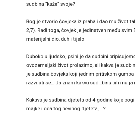
sudbina “kaže” svoje?
Bog je stvorio čovjeka iz praha i dao mu život ta
2,7). Radi toga, čovjek je jedinstven među svim B
materijalni dio, duh i tijelo.
Duboko u ljudskoj psihi je da sudbini pripisujem
ovozemaljski život prolazimo, ali kakva je sudbin
je sudbina čovjeka koji jednim pritiskom gumba u 
razvijati se… Ja znam kakvu sud…binu bih mu ja 
Kakava je sudbina djeteta od 4 godine koje pogi
majke i oca tog nevinog djeteta,… ?