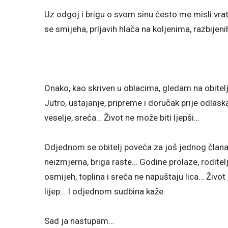
Uz odgoj i brigu o svom sinu često me misli vrat
se smijeha, prljavih hlača na koljenima, razbijeni
Onako, kao skriven u oblacima, gledam na obitelj, 
Jutro, ustajanje, pripreme i doručak prije odlas
veselje, sreća… Život ne može biti ljepši…
Odjednom se obitelj poveća za još jednog člana, 
neizmjerna, briga raste… Godine prolaze, roditelji
osmijeh, toplina i sreća ne napuštaju lica… Život 
lijep… I odjednom sudbina kaže:
Sad ja nastupam…