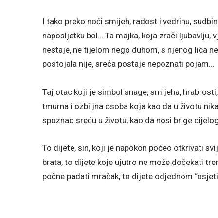
I tako preko noći smijeh, radost i vedrinu, sudbin
naposljetku bol… Ta majka, koja zrači ljubavlju
nestaje, ne tijelom nego duhom, s njenog lica n
postojala nije, sreća postaje nepoznati pojam…
Taj otac koji je simbol snage, smijeha, hrabrost
tmurna i ozbiljna osoba koja kao da u životu nika
spoznao sreću u životu, kao da nosi brige cijelo
To dijete, sin, koji je napokon počeo otkrivati s
brata, to dijete koje ujutro ne može dočekati tren 
počne padati mračak, to dijete odjednom “osje