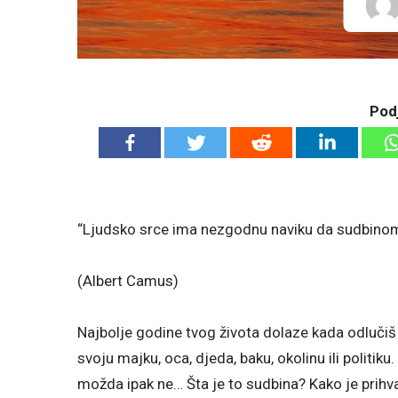
Podj
“Ljudsko srce ima nezgodnu naviku da sudbinom
(Albert Camus)
Najbolje godine tvog života dolaze kada odlučiš d
svoju majku, oca, djeda, baku, okolinu ili politiku.
možda ipak ne… Šta je to sudbina? Kako je prihvat