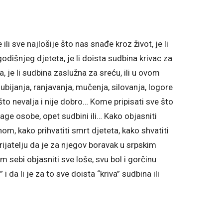
li sve najlošije što nas snađe kroz život, je li
odišnjeg djeteta, je li doista sudbina krivac za
ta, je li sudbina zaslužna za sreću, ili u ovom
 ubijanja, ranjavanja, mučenja, silovanja, logore
što nevalja i nije dobro… Kome pripisati sve što
drage osobe, opet sudbini ili… Kako objasniti
nom, kako prihvatiti smrt djeteta, kako shvatiti
prijatelju da je za njegov boravak u srpskim
 sebi objasniti sve loše, svu bol i gorčinu
 da li je za to sve doista “kriva” sudbina ili