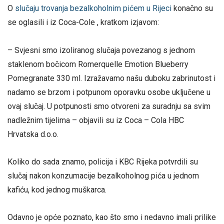
O
slučaju trovanja bezalkoholnim pićem u Rijeci
konačno su
se oglasili i iz Coca-Cole , kratkom izjavom:
– Svjesni smo izoliranog slučaja povezanog s jednom
staklenom bočicom Romerquelle Emotion Blueberry
Pomegranate 330 ml. Izražavamo našu duboku zabrinutost i
nadamo se brzom i potpunom oporavku osobe uključene u
ovaj slučaj. U potpunosti smo otvoreni za suradnju sa svim
nadležnim tijelima – objavili su iz Coca – Cola HBC
Hrvatska d.o.o.
Koliko do sada znamo, policija i KBC Rijeka potvrdili su
slučaj nakon konzumacije bezalkoholnog pića u jednom
kafiću, kod jednog muškarca.
Odavno je opće poznato, kao što smo i nedavno imali prilike