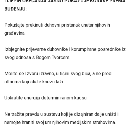
LIJEPIH OBEĆANJA JASNO POKAZUJE KORAKE PREMA
BUĐENJU:
Pokušajte prekinuti duhovni pristanak unutar njihovih
građevina.
Izbjegnite prijevarne duhovnike i korumpirane posrednike iz
svog odnosa s Bogom Tvorcem.
Molite se Izvoru izravno, u tišini svog bića, a ne pred
oltarima koji služe knezu laži.
Uskratite energiju determiniranom kaosu.
Ne tražite pravdu u sustavu koji je dizajniran da je uništi i
nemojte hraniti svoj um njihovim medijskim strahovima.