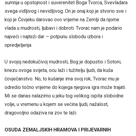
sumnja u opstojnost i suverenitet Boga Tvorca, Svevladara
svega vidljivog i nevidljivog. On je onaj koji je stvorio sve i
koji je Čovjeku darovao ovo vrijeme na Zemlji da njome
vlada u mudrosti, ljubavi i dobroti. Tvorac nam je podario
najveći i najteži dar — potpunu slobodu izbora i
opredjeljenja.
U svojoj nedokučivoj mudrosti, Bog je dopustio i Sotoni,
knezu ovoga svijeta, ocu laži i tužitelju ljudi, da kuša
čovječanstvo. No, to kušanje ima svoj rok; Tvorac mu je
odredio točno vrijeme do kojega njegova igra može trajati.
Mi se danas nalazimo u jeku tog velikog ispita slobodne
volje, u vremenu u kojem se većina ljudi, nažalost,
dragovoljno odaziva na zov te laži.
OSUDA ZEMALJSKIH HRAMOVA I PRIJEVARNIH