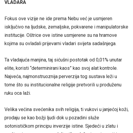
VLADARA
Fokus ove vizije ne ide prema Nebu već je usmjeren
isključivo na ljudske, zemaljske, pokvarene i manipulatorske
institucije. Oštrice ove istine usmjerene su na hramove
kojima su ovladali prijevarni vladari svijeta sadašnjega.
Ta vladajuća manjina, taj sićušni postotak od 0,01% unutar
elite, koristi “determinirani kaos” kao svoj alat kontrole.
Najveća, najmonstruoznija perverzija tog sustava leži u
tome što su institucionalne religije pretvorili u produženu
ruku oca laži.
Velika većina svećenika svih religija, ti vukovi u janjećoj koži,
prodaju se kao božji ljudi dok u pozadini služe
sotonističkom principu inverzije istine. Sjedeći u zlatu i