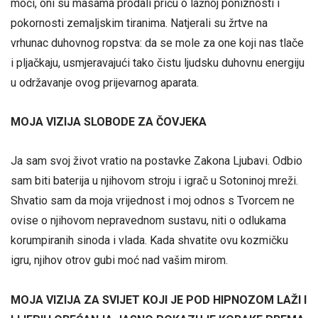
moći, oni su masama prodali priču o lažnoj poniznosti i
pokornosti zemaljskim tiranima. Natjerali su žrtve na
vrhunac duhovnog ropstva: da se mole za one koji nas tlače
i pljačkaju, usmjeravajući tako čistu ljudsku duhovnu energiju
u održavanje ovog prijevarnog aparata.
MOJA VIZIJA SLOBODE ZA ČOVJEKA
Ja sam svoj život vratio na postavke Zakona Ljubavi. Odbio
sam biti baterija u njihovom stroju i igrač u Sotoninoj mreži.
Shvatio sam da moja vrijednost i moj odnos s Tvorcem ne
ovise o njihovom nepravednom sustavu, niti o odlukama
korumpiranih sinoda i vlada. Kada shvatite ovu kozmičku
igru, njihov otrov gubi moć nad vašim mirom.
MOJA VIZIJA ZA SVIJET KOJI JE POD HIPNOZOM LAŽI I