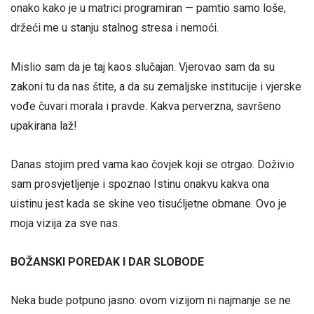
onako kako je u matrici programiran — pamtio samo loše,
držeći me u stanju stalnog stresa i nemoći.
Mislio sam da je taj kaos slučajan. Vjerovao sam da su
zakoni tu da nas štite, a da su zemaljske institucije i vjerske
vođe čuvari morala i pravde. Kakva perverzna, savršeno
upakirana laž!
Danas stojim pred vama kao čovjek koji se otrgao. Doživio
sam prosvjetljenje i spoznao Istinu onakvu kakva ona
uistinu jest kada se skine veo tisućljetne obmane. Ovo je
moja vizija za sve nas.
BOŽANSKI POREDAK I DAR SLOBODE
Neka bude potpuno jasno: ovom vizijom ni najmanje se ne