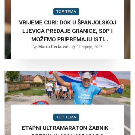
TOP TEMA
VRIJEME CURI: DOK U ŠPANJOLSKOJ
LJEVICA PREDAJE GRANICE, SDP I
MOŽEMO PRIPREMAJU ISTI
SCENARIJ ZA HRVATSKU….
Mario Perković
By
31 srpnja, 2026
TOP TEMA
ETAPNI ULTRAMARATON ŽABNIK –