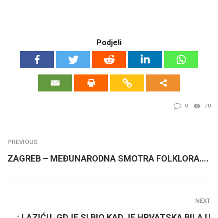
Podjeli
0
70
PREVIOUS
ZAGREB – MEĐUNARODNA SMOTRA FOLKLORA….
NEXT
: LAZIĆU, GDJE SI BIO KAD JE HRVATSKA BILA U