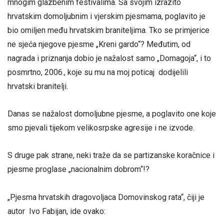
mnogim glazbenim festivalima. Sa svojim izrazito
hrvatskim domoljubnim i vjerskim pjesmama, poglavito je
bio omiljen među hrvatskim braniteljima. Tko se primjerice
ne sjeća njegove pjesme „Kreni gardo“? Međutim, od
nagrada i priznanja dobio je nažalost samo „Domagoja“, i to
posmrtno, 2006., koje su mu na moj poticaj dodijelili
hrvatski branitelji.
Danas se nažalost domoljubne pjesme, a poglavito one koje
smo pjevali tijekom velikosrpske agresije i ne izvode.
S druge pak strane, neki traže da se partizanske koračnice i
pjesme proglase „nacionalnim dobrom“!?
„Pjesma hrvatskih dragovoljaca Domovinskog rata“, čiji je
autor Ivo Fabijan, ide ovako: