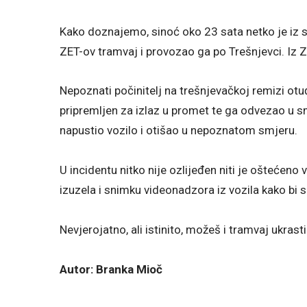
Kako doznajemo, sinoć oko 23 sata netko je iz s
ZET-ov tramvaj i provozao ga po Trešnjevci. Iz Z
Nepoznati počinitelj na trešnjevačkoj remizi otuđ
pripremljen za izlaz u promet te ga odvezao u sm
napustio vozilo i otišao u nepoznatom smjeru.
U incidentu nitko nije ozlijeđen niti je oštećeno v
izuzela i snimku videonadzora iz vozila kako bi se
Nevjerojatno, ali istinito, možeš i tramvaj ukrasti
Autor: Branka Mioč