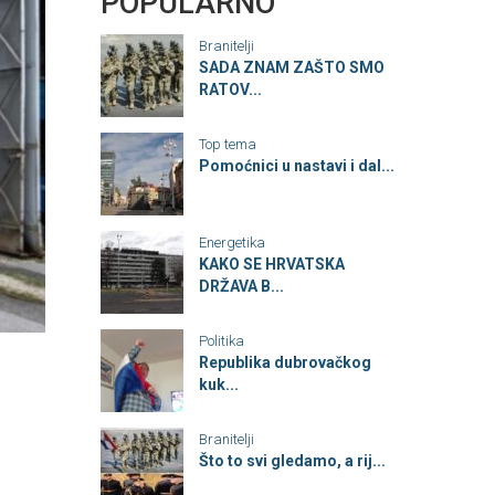
POPULARNO
Branitelji
SADA ZNAM ZAŠTO SMO
RATOV...
Top tema
Pomoćnici u nastavi i dal...
Energetika
KAKO SE HRVATSKA
DRŽAVA B...
Politika
Republika dubrovačkog
kuk...
Branitelji
Što to svi gledamo, a rij...