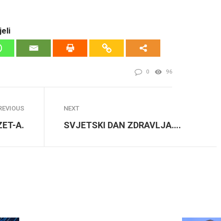
eli
0
96
REVIOUS
NEXT
ZET-A.
SVJETSKI DAN ZDRAVLJA….