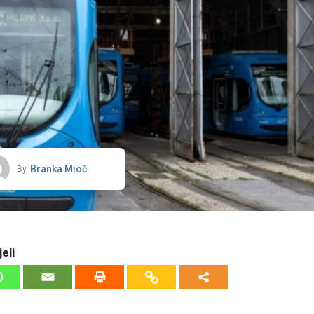
Branka Mioč
By
eli