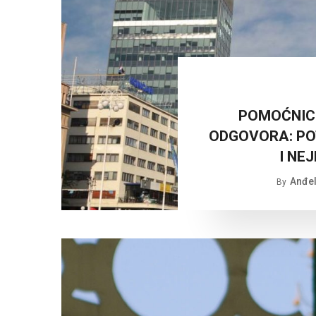
POMOĆNICI
ODGOVORA: PO
I NE
Anđel
By