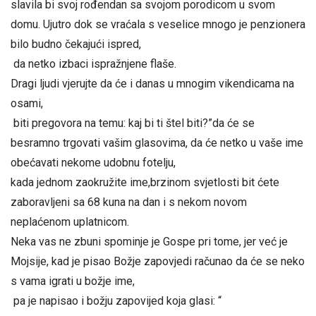
slavila bi svoj rođendan sa svojom porodicom u svom
domu. Ujutro dok se vraćala s veselice mnogo je penzionera
bilo budno čekajući ispred,
da netko izbaci ispražnjene flaše.
Dragi ljudi vjerujte da će i danas u mnogim vikendicama na
osami,
biti pregovora na temu: kaj bi ti štel biti?”da će se
besramno trgovati vašim glasovima, da će netko u vaše ime
obećavati nekome udobnu fotelju,
kada jednom zaokružite ime,brzinom svjetlosti bit ćete
zaboravljeni sa 68 kuna na dan i s nekom novom
neplaćenom uplatnicom.
Neka vas ne zbuni spominje je Gospe pri tome, jer već je
Mojsije, kad je pisao Božje zapovjedi računao da će se neko
s vama igrati u božje ime,
pa je napisao i božju zapovijed koja glasi: “