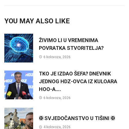
YOU MAY ALSO LIKE
ŽIVIMO LI U VREMENIMA
POVRATKA STVORITELJA?
6 kolovoza, 2026
TKO JE IZDAO ŠEFA? DNEVNIK
JEDNOG HDZ-OVCA IZ KULOARA
HOO-A….
6 kolovoza, 2026
✠ SVJEDOČANSTVO U TIŠINI ✠
4 kolovoza, 2026