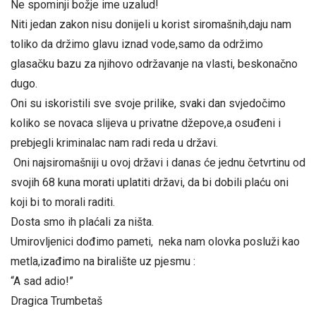
Ne spominji božje ime uzalud!
Niti jedan zakon nisu donijeli u korist siromašnih,daju nam
toliko da držimo glavu iznad vode,samo da održimo
glasačku bazu za njihovo održavanje na vlasti, beskonačno
dugo.
Oni su iskoristili sve svoje prilike, svaki dan svjedočimo
koliko se novaca slijeva u privatne džepove,a osuđeni i
prebjegli kriminalac nam radi reda u državi.
Oni najsiromašniji u ovoj državi i danas će jednu četvrtinu od
svojih 68 kuna morati uplatiti državi, da bi dobili plaću oni
koji bi to morali raditi.
Dosta smo ih plaćali za ništa.
Umirovljenici dođimo pameti, neka nam olovka posluži kao
metla,izađimo na biralište uz pjesmu :
“A sad adio!”
Dragica Trumbetaš