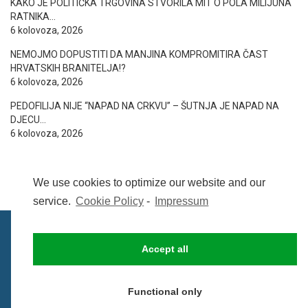
KAKO JE POLITIČKA TRGOVINA STVORILA MIT O POLA MILIJUNA
RATNIKA…
6 kolovoza, 2026
NEMOJMO DOPUSTITI DA MANJINA KOMPROMITIRA ČAST
HRVATSKIH BRANITELJA!?
6 kolovoza, 2026
PEDOFILIJA NIJE “NAPAD NA CRKVU” – ŠUTNJA JE NAPAD NA
DJECU…
6 kolovoza, 2026
We use cookies to optimize our website and our
service.
Cookie Policy
-
Impressum
Accept all
IMPRESSUM
UVIJETI KORIŠTENJA
COOKIE POLICY (EU)
Functional only