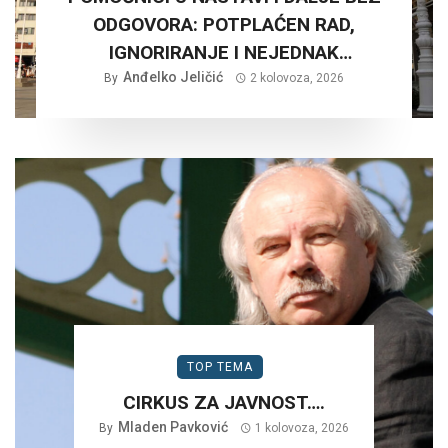
ODGOVORA: POTPLAĆEN RAD,
IGNORIRANJE I NEJEDNAK
Anđelko Jeličić
TRETMAN…
By
2 kolovoza, 2026
TOP TEMA
CIRKUS ZA JAVNOST….
Mladen Pavković
By
1 kolovoza, 2026