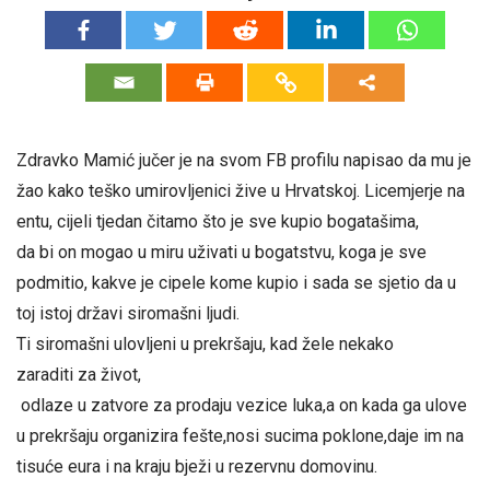
Zdravko Mamić jučer je na svom FB profilu napisao da mu je
žao kako teško umirovljenici žive u Hrvatskoj. Licemjerje na
entu, cijeli tjedan čitamo što je sve kupio bogatašima,
da bi on mogao u miru uživati u bogatstvu, koga je sve
podmitio, kakve je cipele kome kupio i sada se sjetio da u
toj istoj državi siromašni ljudi.
Ti siromašni ulovljeni u prekršaju, kad žele nekako
zaraditi za život,
odlaze u zatvore za prodaju vezice luka,a on kada ga ulove
u prekršaju organizira fešte,nosi sucima poklone,daje im na
tisuće eura i na kraju bježi u rezervnu domovinu.