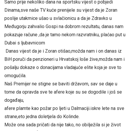
Samo prije nekoliko dana na sportsku vijest o pobjedi
Dinama,sve naše TV kuće prenijele su vijest da je Zoran
poslije utakmice ušao u svlačionicu a da je Zdravko u
Međugorju zahvalio Gospi na dobrom rezultatu, danas nam
pokazuje račune ,da je tamo nekom razvratniku, plaćao put u
Dubai s ljubavnicom
Danas vijest da je i Zoran otišao,možda nam i on danas iz
BiH poruči da penzioneri u Hrvatskoj loše žive,možda nam i
pošalju dokaze o donacijama vladajuće elite koja je sve to
omogućila.
Naš Premijer ne stigne se baviti državom, sav se daje u
tome da opravda sve te afere koje su se dogodile i još se
događaju,
afere plamte kao požar po ljeti u Dalmaciji.iskre lete na sve
strane,eto jedna doletjela do Kolinde.
Može ona sada pričati da nije tako, no obilježila si je život