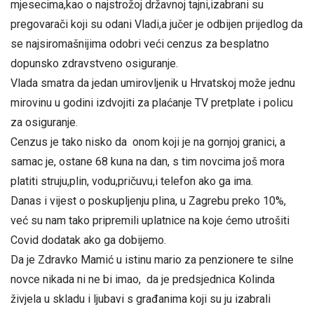
mjesecima,kao o najstrožoj državnoj tajni,izabrani su
pregovarači koji su odani Vladi,a jučer je odbijen prijedlog da
se najsiromašnijima odobri veći cenzus za besplatno
dopunsko zdravstveno osiguranje.
Vlada smatra da jedan umirovljenik u Hrvatskoj može jednu
mirovinu u godini izdvojiti za plaćanje TV pretplate i policu
za osiguranje.
Cenzus je tako nisko da onom koji je na gornjoj granici, a
samac je, ostane 68 kuna na dan, s tim novcima još mora
platiti struju,plin, vodu,pričuvu,i telefon ako ga ima.
Danas i vijest o poskupljenju plina, u Zagrebu preko 10%,
već su nam tako pripremili uplatnice na koje ćemo utrošiti
Covid dodatak ako ga dobijemo.
Da je Zdravko Mamić u istinu mario za penzionere te silne
novce nikada ni ne bi imao, da je predsjednica Kolinda
živjela u skladu i ljubavi s građanima koji su ju izabrali