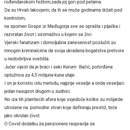
rođendanskom feštom,sada joj gori pod petama.
Da su Hrvati lakovjerni, da ih se može godinama držati pod
kontrolom,
na spomen Gospe iz Međugorja sve se oprašta i pljačka i
razvratan život i siromaštvo u kojem se živi.
Vjerski fanatizam i domoljubna zanesenost poslužili su
mnogim kriminalcima da svoja ukradena bogatstva pretvore
u nedodirljiva svetišta.
Jučer vijest da je braci i seki Kerum- Bačić, potvrđena
optužnica za 4,5 milijuna kuna utaje.
I on je koristio istu metodu, najprije veselje a onda veseljaci
jedan nasuprot drugom u sudnici.
No iza tih plamtećih afera koje svjedoče kolike su milijarde
utrošene na pomodne stvari koje definiraju prestiž, teče
jako okrutan život.
O Covid dodatku za penzionere raspravlja se