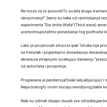
Ne moze se to ponoviti!To su bila druga vremen
obrazovaniji!” Samo su neka od razmisljanja vec
experimenta “Die dritte Welle”(Third wave) ame
ucenicima,pozelimo ponavljanje tog podhvata d
Lako je povjerovati struci,te ipak “struka nije pr
na trenutak i pogledajmo dosadasnja desavanja 
ekrane,sa strepnjom iscekujuci danasnju “presicu
od autoriteta i povjerenja.
Proglasena je pandemija!Svaki laik,ukljucujuci i
Nepoznatog!U ovom slucaju nevidljivog,dakle t
Neki su odmah slijepo slusali sve odredbe,pardo