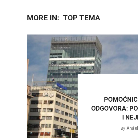
MORE IN:
TOP TEMA
POMOĆNICI
ODGOVORA: PO
I NE
Anđel
By