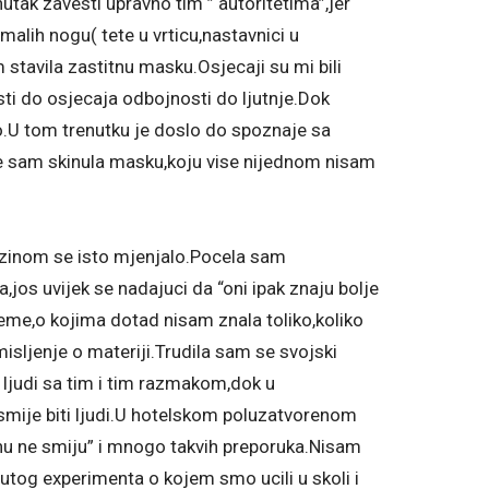
tak zavesti upravno tim ” autoritetima”,jer
malih nogu( tete u vrticu,nastavnici u
m stavila zastitnu masku.Osjecaji su mi bili
sti do osjecaja odbojnosti do ljutnje.Dok
no.U tom trenutku je doslo do spoznaje sa
de sam skinula masku,koju vise nijednom nisam
brzinom se isto mjenjalo.Pocela sam
ka,jos uvijek se nadajuci da “oni ipak znaju bolje
 teme,o kojima dotad nisam znala toliko,koliko
misljenje o materiji.Trudila sam se svojski
j ljudi sa tim i tim razmakom,dok u
smije biti ljudi.U hotelskom poluzatvorenom
anu ne smiju” i mnogo takvih preporuka.Nisam
tog experimenta o kojem smo ucili u skoli i