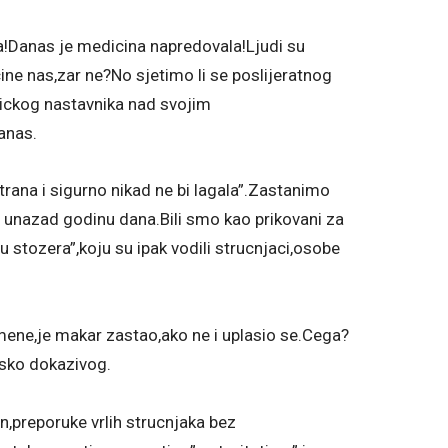
a!Danas je medicina napredovala!Ljudi su
ine nas,zar ne?No sjetimo li se poslijeratnog
rickog nastavnika nad svojim
anas.
istrana i sigurno nikad ne bi lagala”.Zastanimo
unazad godinu dana.Bili smo kao prikovani za
 stozera”,koju su ipak vodili strucnjaci,osobe
 mene,je makar zastao,ako ne i uplasio se.Cega?
esko dokazivog.
n,preporuke vrlih strucnjaka bez