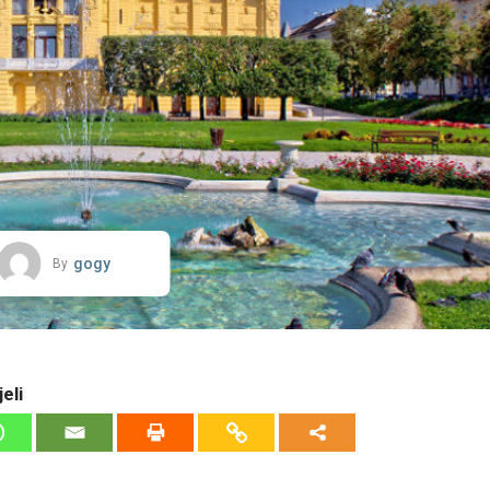
gogy
By
eli