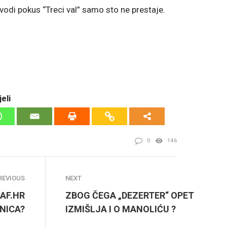
vodi pokus “Treci val” samo sto ne prestaje.
eli
0
146
REVIOUS
NEXT
RAF.HR
ZBOG ČEGA „DEZERTER“ OPET
NICA?
IZMIŠLJA I O MANOLIĆU ?