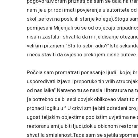
pogovora.Moram priznati da sam se dala na trenu
nam je u prirodi imati povjerenja u autoritete od 
skoli,sefovi na poslu ili starije kolege).Stoga sa
pomijesani.Mijenjali su se od osjecaja pripadno
nisam zastala i shvatila da mi je disanje oteza
velikim pitanjem:”Sta to sebi radis?”Iste sekun
i necu staviti da svjesno prekrijem disne puteve.
Počela sam promatrati ponasanje ljudi i kojoj 
usporedivati izjave i preporuke tih vrlih strucnja
od nas laika”.Naravno tu se nasla i literatura na
je potrebno da bi sebi covjek oblikovao vlastito 
pronaci logiku u ” U crkvi smije biti odredeni bro
ugostiteljskim objektima pod istim uvjetima ne 
restoranu smiju biti ljudi,dok u obicnom restor
shvatila smislenost.Tada sam se sjetila spomenu