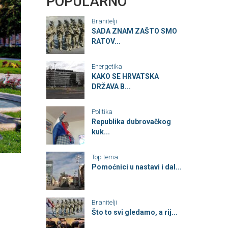
POPULARNO
Branitelji
SADA ZNAM ZAŠTO SMO
RATOV...
Energetika
KAKO SE HRVATSKA
DRŽAVA B...
Politika
Republika dubrovačkog
kuk...
Top tema
Pomoćnici u nastavi i dal...
Branitelji
Što to svi gledamo, a rij...