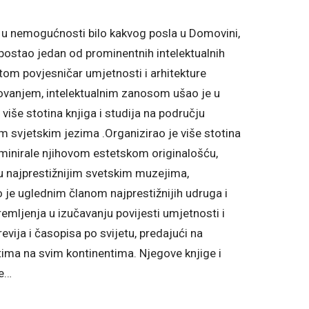
z, u nemogućnosti bilo kakvog posla u Domovini,
postao jedan od prominentnih intelektualnih
tom povjesničar umjetnosti i arhitekture
lovanjem, intelektualnim zanosom ušao je u
 više stotina knjiga i studija na području
jim svjetskim jezima .Organizirao je više stotina
dominirale njihovom estetskom originalošću,
u najprestižnijim svetskim muzejima,
 je uglednim članom najprestižnijih udruga i
tremljenja u izučavanju povijesti umjetnosti i
evija i časopisa po svijetu, predajući na
ima na svim kontinentima. Njegove knjige i
ke…