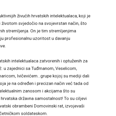
tivnijih živućih hrvatskih intelektualaca, koji je
 životom svjedočio na svojevrstan način, što
nih stremljenja. On je tim stremljenjima
voju profesionalnu uzoritost u davanju
ve.
atskih intelektualaca zatvorenih i optuženih za
72. u zajednici sa Tuđmanom, Veselicom,
ricom, Ivičevićem…grupe kojoj su mediji dali
oja je na određen i precizan način već tada od
ntelektualnim zanosom i akcijama što su
 hrvatska državna samostalnost! To su ciljevi
hrvatski obrambeni Domovinski rat, izvojevaši
o-četničkom soldateskom.