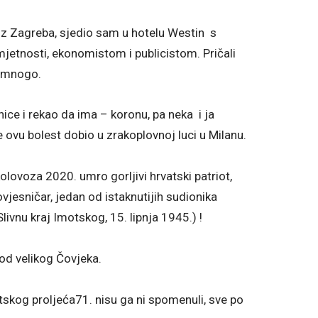
iz Zagreba, sjedio sam u hotelu Westin s
tnosti, ekonomistom i publicistom. Pričali
o mnogo.
ice i rekao da ima – koronu, pa neka i ja
e ovu bolest dobio u zrakoplovnoj luci u Milanu.
 kolovoza 2020. umro gorljivi hrvatski patriot,
ovjesničar, jedan od istaknutijih sudionika
livnu kraj Imotskog, 15. lipnja 1945.) !
 od velikog Čovjeka.
tskog proljeća71. nisu ga ni spomenuli, sve po