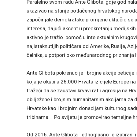
Paralelno svom radu Ante Glibota, gdje god nalaz
ukazivao na stanje potlačenog hrvatskog naroda,
započinjale demokratske promjene uključio se a
interesa, dajući akcent u preokretanju medijskih 
aktivno je tražio pomoć u intelektualnim krugov
najistaknutijih političara od Amerike, Rusije, Azi
čelnika, u potpori oko međunarodnog priznanja 
Ante Glibota pokrenuo je i brojne akcije peticije
koja je okupila 26.000 Hrvata iz cijele Europe na
tražeći da se zaustavi krvavi rat i agresija na H
obilježene i brojnim humanitarnim akcijama za dj
Hrvatske kao i brojnim donacijam kulturnog sad
tribinama… Po svijetu je promovirao temeljne hrv
Od 2016. Ante Glibota jednoglasno je izabran 