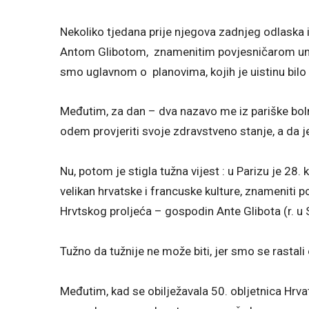
Nekoliko tjedana prije njegova zadnjeg odlaska 
Antom Glibotom, znamenitim povjesničarom umje
smo uglavnom o planovima, kojih je uistinu bil
Međutim, za dan – dva nazavo me iz pariške boln
odem provjeriti svoje zdravstveno stanje, a da j
Nu, potom je stigla tužna vijest : u Parizu je 28.
velikan hrvatske i francuske kulture, znameniti p
Hrvtskog proljeća – gospodin Ante Glibota (r. u S
Tužno da tužnije ne može biti, jer smo se rastali
Međutim, kad se obilježavala 50. obljetnica Hrva