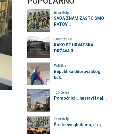
POPULARNO
Branitelji
SADA ZNAM ZAŠTO SMO
RATOV...
Energetika
KAKO SE HRVATSKA
DRŽAVA B...
Politika
Republika dubrovačkog
kuk...
Top tema
Pomoćnici u nastavi i dal...
Branitelji
Što to svi gledamo, a rij...