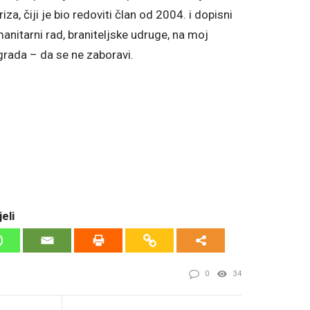
a, čiji je bio redoviti član od 2004. i dopisni
anitarni rad, braniteljske udruge, na moj
agrada – da se ne zaboravi.
eli
0
34