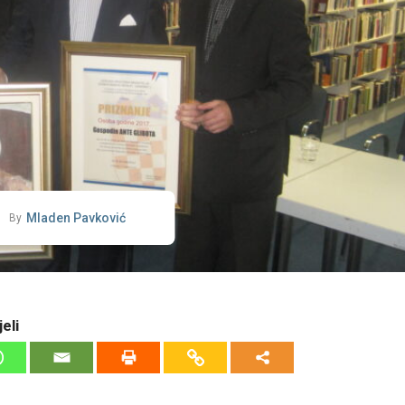
Mladen Pavković
By
eli