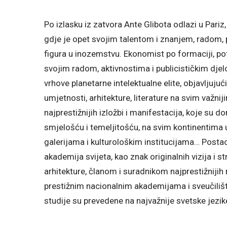
Po izlasku iz zatvora Ante Glibota odlazi u Pari
gdje je opet svojim talentom i znanjem, radom, 
figura u inozemstvu. Ekonomist po formaciji, po
svojim radom, aktivnostima i publicističkim dje
vrhove planetarne intelektualne elite, objavljujući
umjetnosti, arhitekture, literature na svim važni
najprestižnijih izložbi i manifestacija, koje su 
smjelošću i temeljitošću, na svim kontinentima 
galerijama i kulturološkim institucijama… Postao
akademija svijeta, kao znak originalnih vizija i s
arhitekture, članom i suradnikom najprestižnijih r
prestižnim nacionalnim akademijama i sveučilišt
studije su prevedene na najvažnije svetske jezi