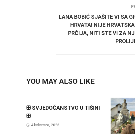
P
LANA BOBIĆ SJAŠITE VI SA 
HRVATA! NIJE HRVATSKA
PRČIJA, NITI STE VI ZA N
PROLIJ
YOU MAY ALSO LIKE
✠ SVJEDOČANSTVO U TIŠINI
✠
4 kolovoza, 2026