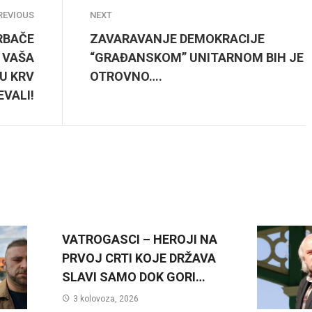
REVIOUS
NEXT
GRBAČE
ZAVARAVANJE DEMOKRACIJE
 VAŠA
“GRAĐANSKOM” UNITARNOM BIH JE
JU KRV
OTROVNO….
EVALI!
VATROGASCI – HEROJI NA
PRVOJ CRTI KOJE DRŽAVA
SLAVI SAMO DOK GORI…
3 kolovoza, 2026