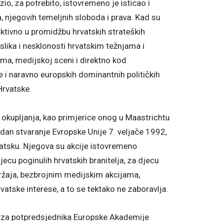
io, za potrebito, istovremeno je isticao i
 njegovih temeljnih sloboda i prava. Kad su
ktivno u promidžbu hrvatskih strateških
slika i nesklonosti hrvatskim težnjama i
ima, medijskoj sceni i direktno kod
je i naravno europskih dominantnih političkih
Hrvatske.
 i okupljanja, kao primjerice onog u Maastrichtu
 dan stvaranje Evropske Unije 7. veljače 1992,
rvatsku. Njegova su akcije istovremeno
ecu poginulih hrvatskih branitelja, za djecu
ržaja, bezbrojnim medijskim akcijama,
atske interese, a to se tektako ne zaboravlja.
i za potpredsjednika Europske Akademije