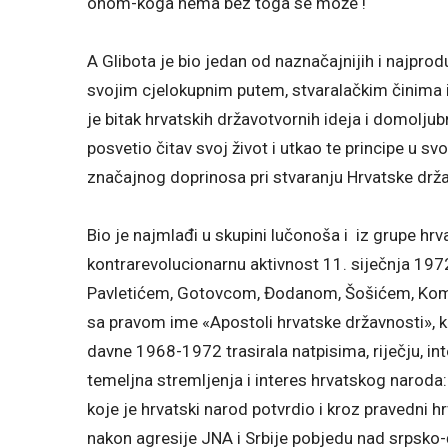
onom-koga nema bez toga se može !
A Glibota je bio jedan od naznačajnijih i najproduk
svojim cjelokupnim putem, stvaralačkim činima i
je bitak hrvatskih državotvornih ideja i domoljub
posvetio čitav svoj život i utkao te principe u s
značajnog doprinosa pri stvaranju Hrvatske drža
Bio je najmlađi u skupini lučonoša i iz grupe hrv
kontrarevolucionarnu aktivnost 11. siječnja 19
Pavletićem, Gotovcom, Đodanom, Šošićem, Koma
sa pravom ime «Apostoli hrvatske državnosti», k
davne 1968-1972 trasirala natpisima, riječju, i
temeljna stremljenja i interes hrvatskog naroda:
koje je hrvatski narod potvrdio i kroz pravedni 
nakon agresije JNA i Srbije pobjedu nad srpsk