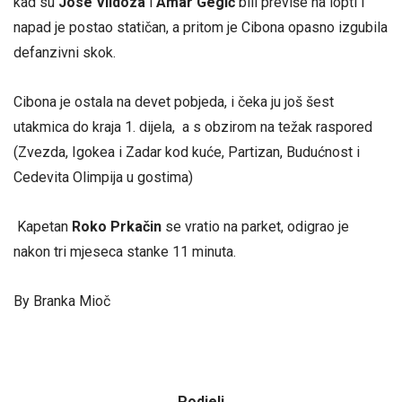
kad su
Jose Vildoza
i
Amar Gegić
bili previše na lopti i
napad je postao statičan, a pritom je Cibona opasno izgubila
defanzivni skok.
Cibona je ostala na devet pobjeda, i čeka ju još šest
utakmica do kraja 1. dijela, a s obzirom na težak raspored
(Zvezda, Igokea i Zadar kod kuće, Partizan, Budućnost i
Cedevita Olimpija u gostima)
Kapetan
Roko Prkačin
se vratio na parket, odigrao je
nakon tri mjeseca stanke 11 minuta.
By Branka Mioč
Podjeli