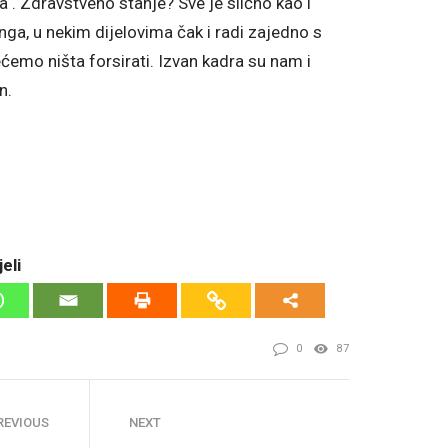
ka . Zdravstveno stanje? Sve je slično kao i
nga, u nekim dijelovima čak i radi zajedno s
ćemo ništa forsirati. Izvan kadra su nam i
n.
eli
0
87
REVIOUS
NEXT