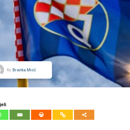
Branka Mioč
By
eli