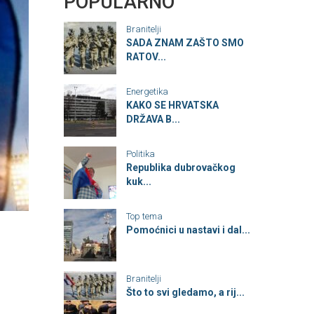
POPULARNO
Branitelji
SADA ZNAM ZAŠTO SMO
RATOV...
Energetika
KAKO SE HRVATSKA
DRŽAVA B...
Politika
Republika dubrovačkog
kuk...
Top tema
Pomoćnici u nastavi i dal...
Branitelji
Što to svi gledamo, a rij...