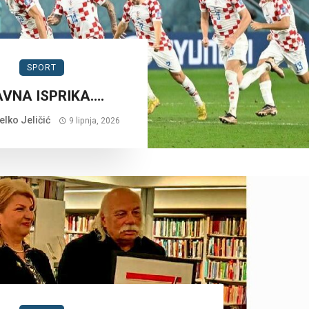
SPORT
AVNA ISPRIKA….
lko Jeličić
9 lipnja, 2026