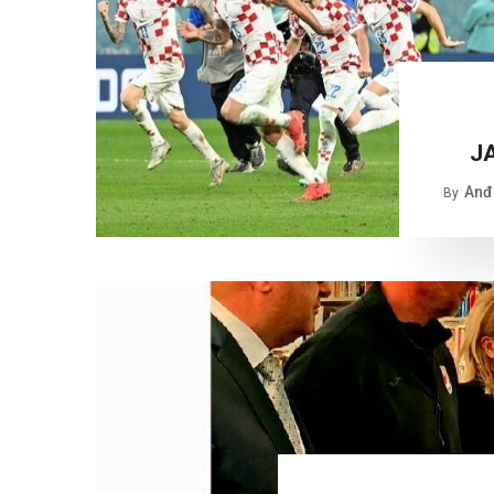
J
Anđe
By