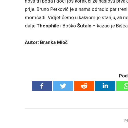
nova tri boda i doći još korak bliže naslovu prva
prije. Bruno Petković je s nama odradio par treni
momčadi. Vidjet ćemo u kakvom je stanju, ali ne
dalje
Theophile
i Boško
Šutalo
– kazao je Bišća
Autor: Branka Mioč
Podj
P