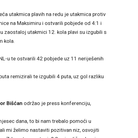
ća utakmica plavih na redu je utakmica protiv
ice na Maksimiru i ostvarili pobjede od 4:1 i
 zaostaloj utakmici 12. kola plavi su izgubili s
m kola.
NL-u te ostvarili 42 pobjede uz 11 neriješenih
ta remizirali te izgubili 4 puta, uz gol razliku
gor Bišćan
održao je press konferenciju,
 mjesec dana, to bi nam trebalo pomoći u
li mi želimo nastaviti pozitivan niz, osvojiti