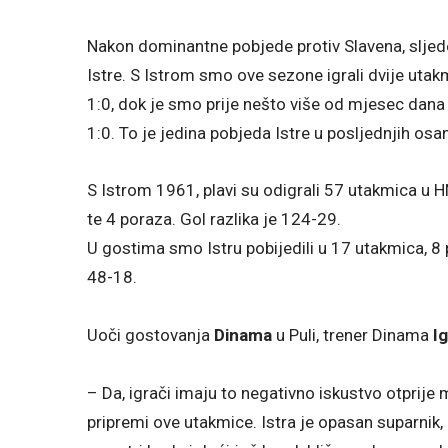
Nakon dominantne pobjede protiv Slavena, sljede
Istre. S Istrom smo ove sezone igrali dvije utakm
1:0, dok je smo prije nešto više od mjesec dana u
1:0. To je jedina pobjeda Istre u posljednjih osa
S Istrom 1961, plavi su odigrali 57 utakmica u H
te 4 poraza. Gol razlika je 124-29.
U gostima smo Istru pobijedili u 17 utakmica, 8 pu
48-18.
Uoči gostovanja
Dinama
u Puli, trener Dinama
I
– Da, igrači imaju to negativno iskustvo otprije
pripremi ove utakmice. Istra je opasan suparnik, a