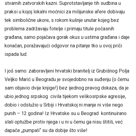
stvarnih zatvorskih kazni. Suprotstavljanje tih sudbina u
praksi u kojoj lokalni moćnici za milijunske afere dobivaju
tek simbolične ukore, s rokom kušnje unutar kojeg bez
problema zadržavaju fotelje i primaju titule počasnih
građana, samo pojačava gorak okus u ustima građana i daje
konačan, poražavajući odgovor na pitanje tko u ovoj priči
ispada lud.
I još samo: zaboravljeni hrvatski branitelj iz Grubišnog Polja
Veljko Marić u Beogradu je svojedobno na suđenju (o čemu
sam objavio dvije knjige!) bez ijednog pravog dokaza, da je
ubio jednog srpskog civila tijekom velikosrpske agresije,
dobio i odslužio u Srbiji i Hrvatskoj ni manje ni više nego
punih – 12 godina! Iz Hrvatske su u Beograd kontinuirano
slali optužbe protiv njega i u ni u čemu ga nisu štitili, već
dapače „pumpali“ su da dobije što više!