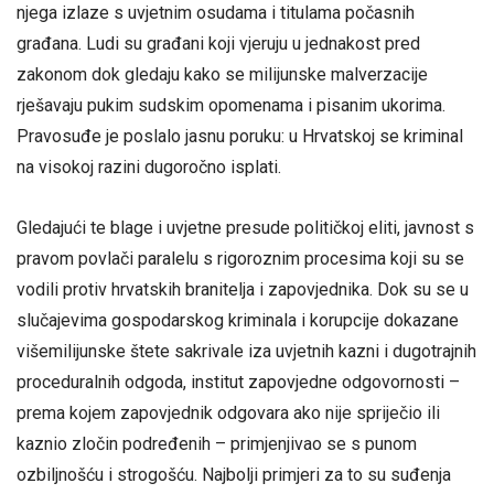
njega izlaze s uvjetnim osudama i titulama počasnih
građana. Ludi su građani koji vjeruju u jednakost pred
zakonom dok gledaju kako se milijunske malverzacije
rješavaju pukim sudskim opomenama i pisanim ukorima.
Pravosuđe je poslalo jasnu poruku: u Hrvatskoj se kriminal
na visokoj razini dugoročno isplati.
Gledajući te blage i uvjetne presude političkoj eliti, javnost s
pravom povlači paralelu s rigoroznim procesima koji su se
vodili protiv hrvatskih branitelja i zapovjednika. Dok su se u
slučajevima gospodarskog kriminala i korupcije dokazane
višemilijunske štete sakrivale iza uvjetnih kazni i dugotrajnih
proceduralnih odgoda, institut zapovjedne odgovornosti –
prema kojem zapovjednik odgovara ako nije spriječio ili
kaznio zločin podređenih – primjenjivao se s punom
ozbiljnošću i strogošću. Najbolji primjeri za to su suđenja