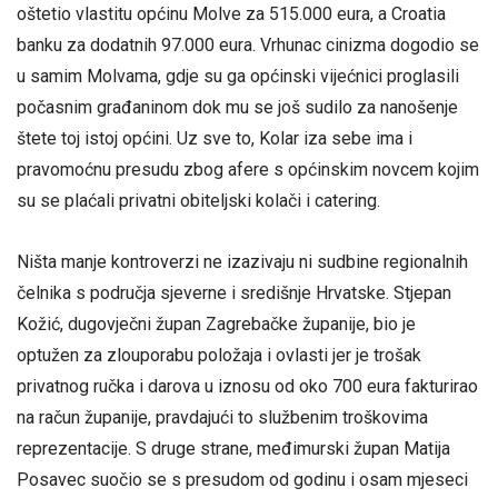
oštetio vlastitu općinu Molve za 515.000 eura, a Croatia
banku za dodatnih 97.000 eura. Vrhunac cinizma dogodio se
u samim Molvama, gdje su ga općinski vijećnici proglasili
počasnim građaninom dok mu se još sudilo za nanošenje
štete toj istoj općini. Uz sve to, Kolar iza sebe ima i
pravomoćnu presudu zbog afere s općinskim novcem kojim
su se plaćali privatni obiteljski kolači i catering.
Ništa manje kontroverzi ne izazivaju ni sudbine regionalnih
čelnika s područja sjeverne i središnje Hrvatske. Stjepan
Kožić, dugovječni župan Zagrebačke županije, bio je
optužen za zlouporabu položaja i ovlasti jer je trošak
privatnog ručka i darova u iznosu od oko 700 eura fakturirao
na račun županije, pravdajući to službenim troškovima
reprezentacije. S druge strane, međimurski župan Matija
Posavec suočio se s presudom od godinu i osam mjeseci