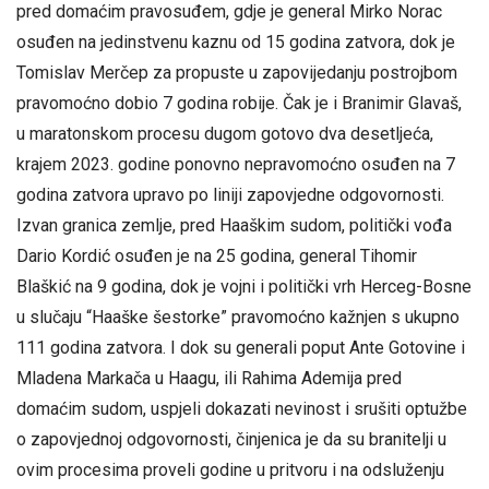
pred domaćim pravosuđem, gdje je general Mirko Norac
osuđen na jedinstvenu kaznu od 15 godina zatvora, dok je
Tomislav Merčep za propuste u zapovijedanju postrojbom
pravomoćno dobio 7 godina robije. Čak je i Branimir Glavaš,
u maratonskom procesu dugom gotovo dva desetljeća,
krajem 2023. godine ponovno nepravomoćno osuđen na 7
godina zatvora upravo po liniji zapovjedne odgovornosti.
Izvan granica zemlje, pred Haaškim sudom, politički vođa
Dario Kordić osuđen je na 25 godina, general Tihomir
Blaškić na 9 godina, dok je vojni i politički vrh Herceg-Bosne
u slučaju “Haaške šestorke” pravomoćno kažnjen s ukupno
111 godina zatvora. I dok su generali poput Ante Gotovine i
Mladena Markača u Haagu, ili Rahima Ademija pred
domaćim sudom, uspjeli dokazati nevinost i srušiti optužbe
o zapovjednoj odgovornosti, činjenica je da su branitelji u
ovim procesima proveli godine u pritvoru i na odsluženju