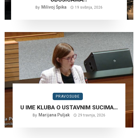
Milivoj Špika
By
19 svibnja, 2026
PRAVOSUĐE
U IME KLUBA O USTAVNIM SUCIMA…
Marijana Puljak
By
29 travnja, 2026