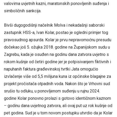
valovima uvjetnih kazni, maratonskih ponovljenih suđenja i
simboličnih sankcija.
Bivši dugogodišnji načelnik Molva i nekadašnji saborski
zastupnik HSS-a, Ivan Kolar, postao je ogledni primjer tog
pravosudnog apsurda. Kolar je prvu nepravomoćnu presudu
dočekao još 5. ožujka 2018. godine na Županijskom sudu u
Zagrebu, kada je osuđen na godinu dana zatvora uvjetno s
rokom kušnje od četiri godine jer je potpisivanjem fiktivnih i
napuhanih faktura građevinskoj tvrtki Jata omogućio
izvlačenje više od 5,5 milijuna kuna iz općinske blagajne za
projekt pročistača otpadnih voda. Nakon što je Vrhovni sud
srušio tu odluku, u ponovljenom suđenju u rujnu 2024.
godine Kolar ponovno prolazi s gotovo identičnom kaznom
– godinu dana uvjetnog zatvora, ali ovaj put uz rok kušnje od
pet godina. Sud je u tom novom postupku utvrdio da je Kolar