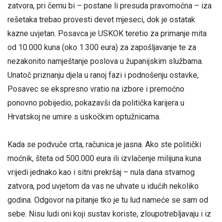
zatvora, pri čemu bi – postane li presuda pravomoćna – iza
rešetaka trebao provesti devet mjeseci, dok je ostatak
kazne uvjetan. Posavca je USKOK teretio za primanje mita
od 10.000 kuna (oko 1.300 eura) za zapošljavanje te za
nezakonito namještanje poslova u županijskim službama.
Unatoč priznanju djela u ranoj fazi i podnošenju ostavke,
Posavec se ekspresno vratio na izbore i premoćno
ponovno pobijedio, pokazavši da politička karijera u
Hrvatskoj ne umire s uskočkim optužnicama.
Kada se podvuče crta, računica je jasna. Ako ste politički
moćnik, šteta od 500.000 eura ili izvlačenje milijuna kuna
vrijedi jednako kao i sitni prekršaj – nula dana stvarnog
zatvora, pod uvjetom da vas ne uhvate u idućih nekoliko
godina. Odgovor na pitanje tko je tu lud nameće se sam od
sebe. Nisu ludi oni koji sustav koriste, zloupotrebljavaju i iz