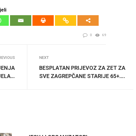
eli
0
69
REVIOUS
NEXT
JENJA
BESPLATAN PRIJEVOZ ZA ZET ZA
JELA…
SVE ZAGREPČANE STARIJE 65+….