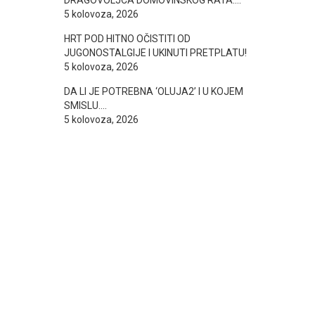
DRAGOVOLJCA DOMOVINSKOG RATA….
5 kolovoza, 2026
HRT POD HITNO OČISTITI OD
JUGONOSTALGIJE I UKINUTI PRETPLATU!
5 kolovoza, 2026
DA LI JE POTREBNA ‘OLUJA2’ I U KOJEM
SMISLU….
5 kolovoza, 2026