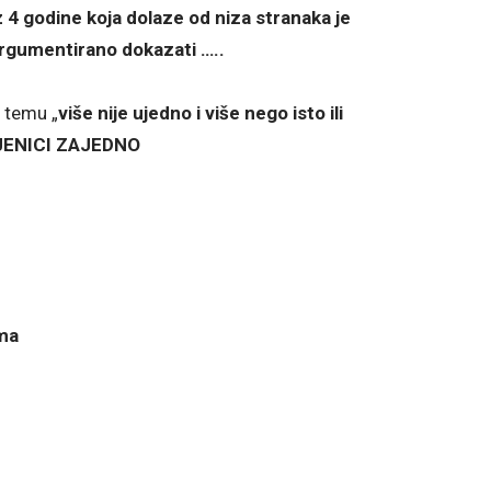
 4 godine koja dolaze od niza stranaka je
argumentirano dokazati …..
 temu „
više nije ujedno i više nego isto ili
ENICI ZAJEDNO
ma