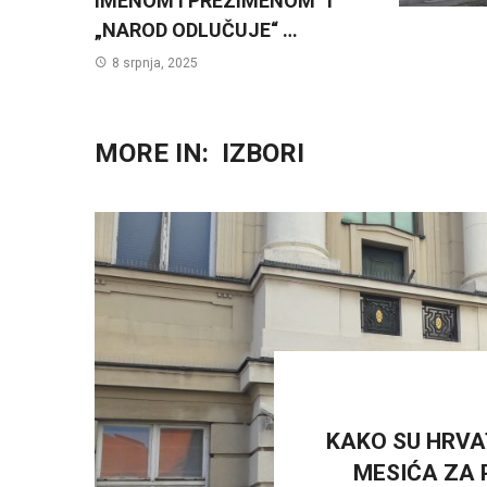
IMENOM I PREZIMENOM“ I
„NAROD ODLUČUJE“ …
8 srpnja, 2025
MORE IN:
IZBORI
KAKO SU HRVAT
MESIĆA ZA 