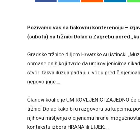
Pozivamo vas na tiskovnu konferenciju – izjav
(subota) na tržnici Dolac u Zagrebu pored „k
Gradske tržnice diljem Hrvatske su istinski „Muze
obmane onih koji tvrde da umirovljenicima nikada 
stvori takva iluzija padaju u vodu pred činjenic
nepovoljnije…..
Članovi koalicije UMIROVLJENICI ZAJEDNO će od 
tržnici Dolac kako bi u razgovoru sa kupcima, po
njihova mišljenja o cijenama hrane, mogućnosti
kontekstu izbora HRANA ili LIJEK….