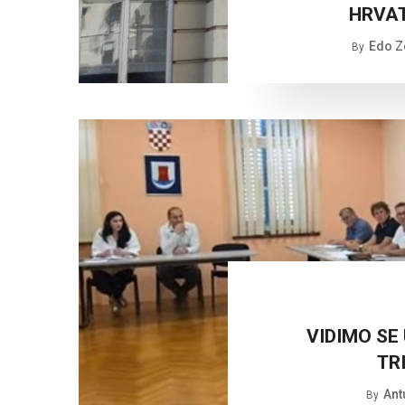
HRVAT
Edo Z
By
VIDIMO SE
TR
Ant
By