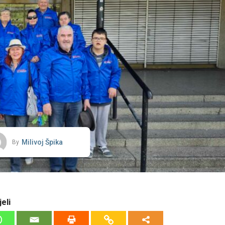
Milivoj Špika
By
eli