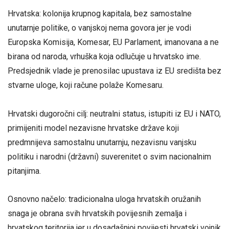
Hrvatska: kolonija krupnog kapitala, bez samostalne
unutarnje politike, o vanjskoj nema govora jer je vodi
Europska Komisija, Komesar, EU Parlament, imanovana a ne
birana od naroda, vrhuška koja odlučuje u hrvatsko ime.
Predsjednik vlade je prenosilac upustava iz EU središta bez
stvarne uloge, koji račune polaže Komesaru.
Hrvatski dugoročni cilj: neutralni status, istupiti iz EU i NATO,
primijeniti model nezavisne hrvatske države koji
predmnijeva samostalnu unutarnju, nezavisnu vanjsku
politiku i narodni (državni) suverenitet o svim nacionalnim
pitanjima.
Osnovno načelo: tradicionalna uloga hrvatskih oružanih
snaga je obrana svih hrvatskih povijesnih zemalja i
hrvatskog teritorija jer u dosadašnjoj povijesti hrvatski vojnik