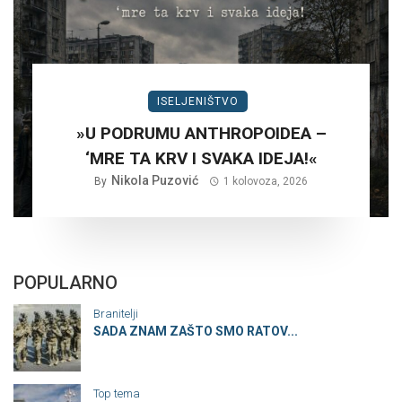
ISELJENIŠTVO
»U PODRUMU ANTHROPOIDEA –
‘MRE TA KRV I SVAKA IDEJA!«
Nikola Puzović
By
1 kolovoza, 2026
POPULARNO
Branitelji
SADA ZNAM ZAŠTO SMO RATOV...
Top tema