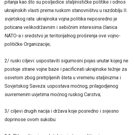
pitanja kao što su posljedice staljinističke politike i odnos
ukrajinskih vlasti prema ruskom stanovništvu u razdoblju II.
svjetskog rata: ukrajinska vojna politika neposredno je
poticana velikodržavnim i sebičnim interesima članica
NATO-a i sredstvo je teritorijalnog proširenja ove vojno-
političke Organizacije;
2/ ruski ciljevi: uspostaviti sigurnosni pojas unutar kojeg ne
postoje strane vojne baze i pacificirati ukrajinske težnje za
osvetom zbog pretrpljenih šteta u vremenu staljinizma i
Sovjetskog Saveza: uspostava moćnog, prilagodjenog
suvremenim uvjetima moćnog ruskog Carstva;
3/ ciljevi drugih nacija i država koje posredno i svjesno
doprinose ovom sukobu: