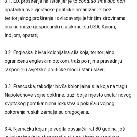
3.1. EU: proširenje na Istok jer je to
conditio sine quo non
opstanka ove vještačke političke organizacije: bez
teritorijalnog proširenja i ovladavanja jeftinijim sirovinama
ona ne može gospodarski u utakmici sa USA, Kinom,
Indijom, opstati;
3.2. Engleska, bivša kolonijalna sila koja, teritorijalno
ograničena engleskim otokom, traži po njima pravedniju
raspodjelu svjetske političke moći i staru slavu;
3.3. Francuska, takodjer bivša kolonijalna sila koja na tragu
Napoleonove vojne doktrine, traži bolje mjesto unutar novog
svjetskog poretka: njena iskustva u pokušaju vojnog
pokorenja ruskih zemalja su dragocjena;
3.4. Njemačka koja nije vodila osvajački rat 80 godina, još