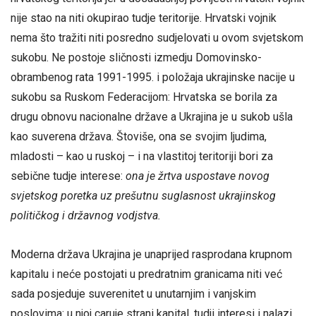
nije stao na niti okupirao tudje teritorije. Hrvatski vojnik
nema što tražiti niti posredno sudjelovati u ovom svjetskom
sukobu. Ne postoje sličnosti izmedju Domovinsko-
obrambenog rata 1991-1995. i položaja ukrajinske nacije u
sukobu sa Ruskom Federacijom: Hrvatska se borila za
drugu obnovu nacionalne države a Ukrajina je u sukob ušla
kao suverena država. Štoviše, ona se svojim ljudima,
mladosti – kao u ruskoj – i na vlastitoj teritoriji bori za
sebične tudje interese:
ona je
žrtva uspostave novog
svjetskog poretka
uz prešutnu suglasnost ukrajinskog
političkog i državnog vodjstva.
Moderna država Ukrajina je unaprijed rasprodana krupnom
kapitalu i neće postojati u predratnim granicama niti već
sada posjeduje suverenitet u unutarnjim i vanjskim
poslovima: u njoj caruje strani kapital, tudji interesi i nalazi