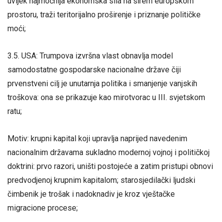
uvijek najmoćnija ekonomska sila na širem europskom
prostoru, traži teritorijalno proširenje i priznanje političke
moći;
3.5. USA: Trumpova izvršna vlast obnavlja model
samodostatne gospodarske nacionalne države čiji
prvenstveni cilj je unutarnja politika i smanjenje vanjskih
troškova: ona se prikazuje kao mirotvorac u III. svjetskom
ratu;
Motiv: krupni kapital koji upravlja naprijed navedenim
nacionalnim državama sukladno modernoj vojnoj i političkoj
doktrini: prvo razori, uništi postojeće a zatim pristupi obnovi
predvodjenoj krupnim kapitalom; starosjedilački ljudski
čimbenik je trošak i nadoknadiv je kroz vještačke
migracione procese;