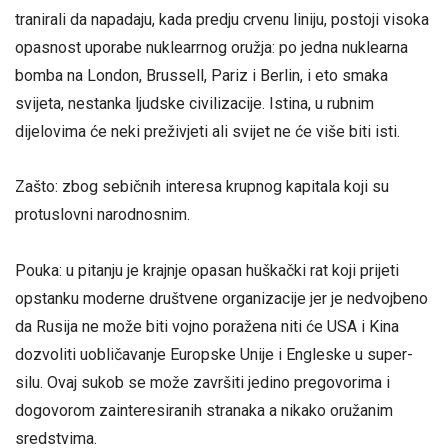
tranirali da napadaju, kada predju crvenu liniju, postoji visoka
opasnost uporabe nuklearrnog oružja: po jedna nuklearna
bomba na London, Brussell, Pariz i Berlin, i eto smaka
svijeta, nestanka ljudske civilizacije. Istina, u rubnim
dijelovima će neki preživjeti ali svijet ne će više biti isti.
Zašto: zbog sebičnih interesa krupnog kapitala koji su
protuslovni narodnosnim.
Pouka: u pitanju je krajnje opasan huškački rat koji prijeti
opstanku moderne društvene organizacije jer je nedvojbeno
da Rusija ne može biti vojno poražena niti će USA i Kina
dozvoliti uobličavanje Europske Unije i Engleske u super-
silu. Ovaj sukob se može završiti jedino pregovorima i
dogovorom zainteresiranih stranaka a nikako oružanim
sredstvima.