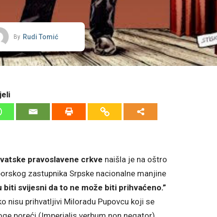
Rudi Tomić
By
eli
vatske pravoslavene crkve
naišla je na oštro
aborskog zastupnika Srpske nacionalne manjine
u biti svijesni da to ne može biti prihvaćeno.”
ko nisu prihvatljivi Miloradu Pupovcu koji se
oge poreći (Imperialis verbum non negator).