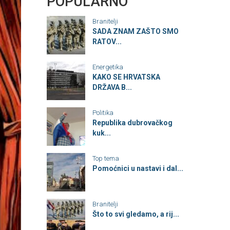
POPULARNO
Branitelji
SADA ZNAM ZAŠTO SMO
RATOV...
Energetika
KAKO SE HRVATSKA
DRŽAVA B...
Politika
Republika dubrovačkog
kuk...
Top tema
Pomoćnici u nastavi i dal...
Branitelji
Što to svi gledamo, a rij...