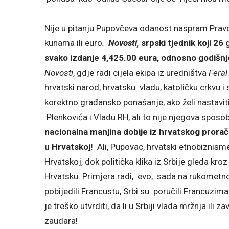
Nije u pitanju Pupovčeva odanost naspram Pravo
kunama ili euro
.
Novosti,
srpski tjednik koji 26 g
svako izdanje 4,425.00 eura, odnosno godišn
Novosti
, gdje radi cijela ekipa iz uredništva
Feral
hrvatski narod, hrvatsku vladu, katoličku crkvu 
korektno građansko ponašanje, ako želi nastaviti
Plenkovića i Vladu RH, ali to nije njegova spos
nacionalna manjina dobije iz hrvatskog pror
u Hrvatskoj!
Ali, Pupovac, hrvatski etnobiznisme
Hrvatskoj, dok politička klika iz Srbije gleda kr
Hrvatsku. Primjera radi, evo, sada na rukometn
pobijedili Francustu, Srbi su poručili Francuzim
je treško utvrditi, da li u Srbiji vlada mržnja ili
zaudara!