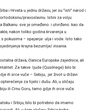
ba i Hrvata u jednu državu, jer su ”isti” narod i
i ortodoksnu/pravoslavnu. Istini za volju:
Na Balkanu sve je omeđeno i utvrđeno kao da
 Dakle, nakon toliko godina krvarenja u
 s pokusima – spajanje ulja i vode. Isto tako
/sjedinjenje krajna bezumlje/
insania.
talna država, članica Europske zajednice, ali
alitet. Za takve ljude (Qusilnege) bilo bi
e ih srce vuče – Sebiju, jer život u državi
pterećenje za tijelo i dušu. Ali, u sličaju
rbiju ili Crnu Goru, tamo gdje ih srce vuče.
sku i Srbiju, bilo bi potrebno da imamo
sjedi. Ali, u tom slučaju Srbija treba,