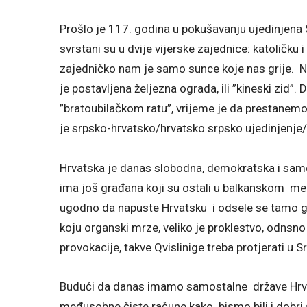
Prošlo je 117. godina u pokušavanju ujedinjena Sr
svrstani su u dvije vijerske zajednice: katoličku 
zajedničko nam je samo sunce koje nas grije. 
je postavljena željezna ograda, ili ”kineski zid”.
”bratoubilačkom ratu”, vrijeme je da prestanemo
je srpsko-hrvatsko/hrvatsko srpsko ujedinjenje
Hrvatska je danas slobodna, demokratska i samos
ima još građana koji su ostali u balkanskom ment
ugodno da napuste Hrvatsku i odsele se tamo gdj
koju organski mrze, veliko je proklestvo, odnsno o
provokacije, takve Qvislinige treba protjerati u S
Budući da danas imamo samostalne države Hrvat
međusobne čiste račune kako bismo bili i dobri su