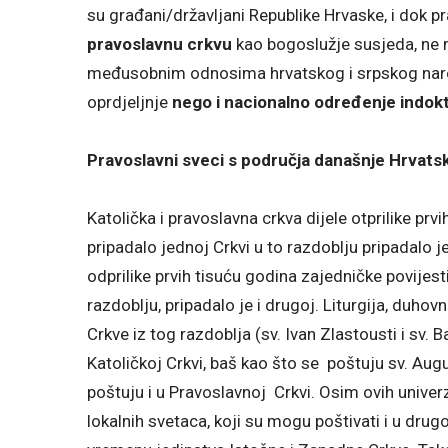
su građani/državljani Republike Hrvaske, i dok pr
pravoslavnu crkvu
kao bogoslužje susjeda, ne 
međusobnim odnosima hrvatskog i srpskog narod
oprdjeljnje
nego i nacionalno određenje
indokt
Pravoslavni sveci s područja današnje Hrvats
Katolička i pravoslavna crkva dijele otprilike prv
pripadalo jednoj Crkvi u to razdoblju pripadalo je
odprilike prvih tisuću godina zajedničke povijest
razdoblju, pripadalo je i drugoj. Liturgija, duhovn
Crkve iz tog razdoblja (sv. Ivan Zlastousti i sv. Ba
Katoličkoj Crkvi, baš kao što se poštuju sv. Augu
poštuju i u Pravoslavnoj Crkvi. Osim ovih univerz
lokalnih svetaca, koji su mogu poštivati i u drugoj