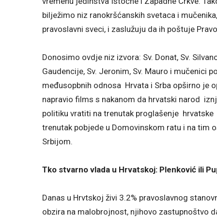
vremenu jedinstva Istočne i Zapadne Crkve. Tak
bilježimo niz ranokršćanskih svetaca i mučenika,
pravoslavni sveci, i zaslužuju da ih poštuje Prav
Donosimo ovdje niz izvora: Sv. Donat, Sv. Silvano, 
Gaudencije, Sv. Jeronim, Sv. Mauro i mučenici por
međusopbnih odnosa Hrvata i Srba opširno je op
napravio films s nakanom da hrvatski narod iznj
politiku vratiti na trenutak proglašenje hrvatsk
trenutak pobjede u Domovinskom ratu i na tim 
Srbijom.
Tko stvarno vlada u Hrvatskoj: Plenković ili 
Danas u Hrvtskoj živi 3.2% pravoslavnog stanovniš
obzira na malobrojnost, njihovo zastupnoštvo da