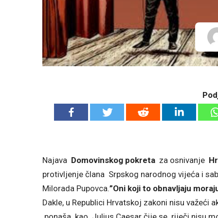
Podj
Najava
Domovinskog pokreta
za osnivanje
Hr
protivljenje člana Srpskog narodnog vijeća i s
Milorada Pupovca.
”Oni koji to ob
n
avljaju moraj
Dakle, u Republici Hrvatskoj zakoni nisu važeći a
ponaša kao Julius Caesar čije se riječi nisu m