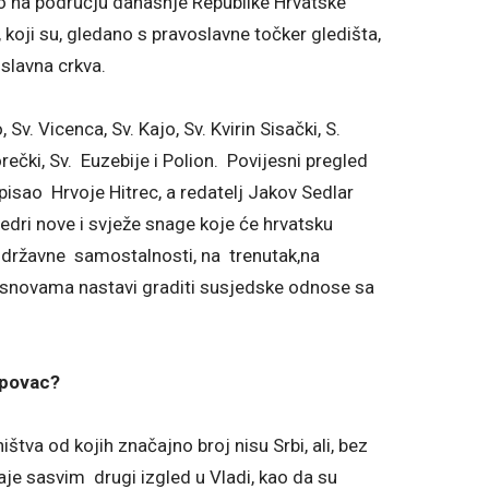
o na području današnje Republike Hrvatske
 koji su, gledano s pravoslavne točker gledišta,
oslavna crkva.
Sv. Vicenca, Sv. Kajo, Sv. Kvirin Sisački, S.
ečki, Sv. Euzebije i Polion. Povijesni pregled
isao Hrvoje Hitrec, a redatelj Jakov Sedlar
edri nove i svježe snage koje će hrvatsku
e državne samostalnosti, na trenutak,na
osnovama nastavi graditi susjedske odnose sa
Pupovac?
tva od kojih značajno broj nisu Srbi, ali, bez
je sasvim drugi izgled u Vladi, kao da su