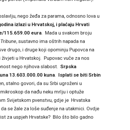
slavlju, nego žeđa za parama, odnosno lova u
odina izlazi u Hrvatskoj, i plaćaju Hrvati
je/115.659.00 eura
. Mada u svakom broju
 Tribune
, sustavno ima oštrih napada na
i sve drugo, i druge koji opominju Pupovca na
 živjeti u Hrvatskoj. Pupovac vuče za nos
obnost nego njihova slabost.
Srpska
ačuna 13.603.000.00 kuna
.
Isplati se biti Srbin
n, stalno govori, da su Srbi ugroženi u
oz mikroskop da nađu neku mrlju i optuže
om Svijetskom pvenstvu, gdje je Hrvatska
a da se žale za loše suđenje na utakmici. Ovdje
 zavist za uspjeh Hrvatske? Bilo što bilo gadno