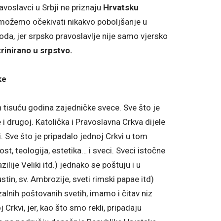
avoslavci u Srbji ne priznaju
Hrvatsku
možemo očekivati nikakvo poboljšanje u
a, jer srpsko pravoslavlje nije samo vjersko
rinirano u srpstvo.
ke
ih tisuću godina zajedničke svece. Sve što je
 i drugoj. Katolička i Pravoslavna Crkva dijele
i. Sve što je pripadalo jednoj Crkvi u tom
ost, teologija, estetika… i sveci. Sveci istočne
zilije Veliki itd.) jednako se poštuju i u
stin, sv. Ambrozije, sveti rimski papae itd)
alnih poštovanih svetih, imamo i čitav niz
 Crkvi, jer, kao što smo rekli, pripadaju