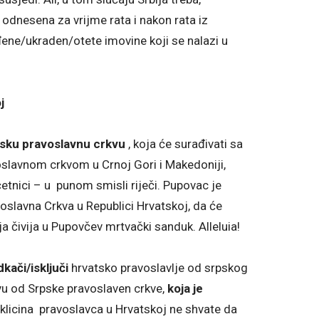
 odnesena za vrijme rata i nakon rata iz
ene/ukraden/otete imovine koji se nalazi u
u Hrvatskoj
sku pravoslavnu crkvu
, koja će surađivati sa
slavnom crkvom u Crnoj Gori i Makedoniji,
 četnici – u punom smisli riječi. Pupovac je
voslavna Crkva u Republici Hrvatskoj, da će
dnja čivija u Pupovčev mrtvački sanduk. Alleluia!
dkači/isključi
hrvatsko pravoslavlje od srpskog
vu od Srpske pravoslaven crkve,
koja je
eklicina pravoslavca u Hrvatskoj ne shvate da