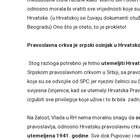
odnosno morala bi vratiti sve vrijednosti koje su
Hrvatske. (u Hrvatskoj se čuvaju dokumenti otuđ
Beogradu) Ono što je oteto, to je prokleto!
Pravoslavna crkva je srpski osinjak 
Stog razloga potrebno je hitno
utemeljiti
Hrvat
Srpskom pravoslavnom crkvom u Srbiji, sa pravo
koje su se odvojile od SPC jer njezini čelnici su
svijesna činjenice, kad se utemelji Hrvatska Pra
izgubiti sve privilegije koje uživa i to bi bila za
Na žalost, Vlada u RH nema moralnu snagu da
o
pravoslavlja, odnosno Hrvatsku pravoslavnu crk
utemeljena 1941. godine
. Sve dok Pupovac i n