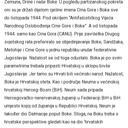
Zemuna, Drine i naše Boke. U pogledu partizanskog pokreta
oni su je držali dijelom cjeline imena Crna Gora i Boka sve
do listopada 1944. Pod okriljem “Antifašističkog Vijeća
Narodnog Oslobođenja Crne Gore i Boke”. A od listopada
1944. samo kao Crna Gora (CANU). Prije završetka Drugog
svjetskog rata preferiralo se objedinjavanje Boke, Sandžaka,
Metohije i Crne Gore u jednu republiku unutar federativne
Jugoslavije. Nažalost se od toga odustalo. Boka je po svim
parametrima trebala pripasti Hrvatskoj u sklopu bivše
Jugoslavije. Jer tamo su Hrvati bili većinski narod. Nažalost,
Boka je Hrvatskoj oteta. Kao i područje Neuma u većinskoj
hrvatskoj Herceg-Bosni (BiH). Neum sada pripada
Hercegovačko-nerervanskoj županiji u Federaciji BiH u BiH
umjesto kojoj od županija u Republici Hrvatskoj. Neum je
također dio Dalmacije poput Boke. Stoga, na Boku treba s
hrvatske perspektive gledati kao na dio ‘hrvatskih