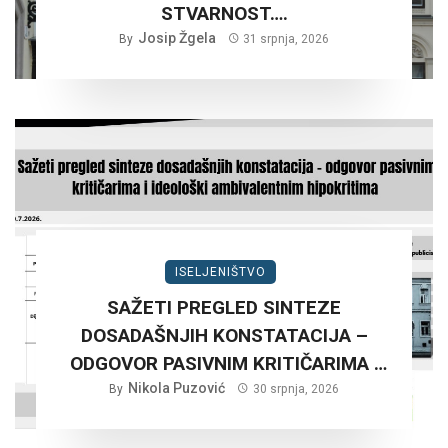
STVARNOST….
Josip Žgela
By
31 srpnja, 2026
ISELJENIŠTVO
SAŽETI PREGLED SINTEZE
DOSADAŠNJIH KONSTATACIJA –
ODGOVOR PASIVNIM KRITIČARIMA I
IDEOLOŠKI AMBIVALENTNIM
Nikola Puzović
By
30 srpnja, 2026
HIPOKRITIMA….