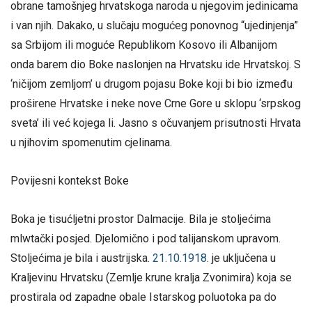
obrane tamošnjeg hrvatskoga naroda u njegovim jedinicama
i van njih. Dakako, u slučaju mogućeg ponovnog “ujedinjenja”
sa Srbijom ili moguće Republikom Kosovo ili Albanijom
onda barem dio Boke naslonjen na Hrvatsku ide Hrvatskoj. S
‘ničijom zemljom’ u drugom pojasu Boke koji bi bio između
proširene Hrvatske i neke nove Crne Gore u sklopu ‘srpskog
sveta’ ili već kojega li. Jasno s očuvanjem prisutnosti Hrvata
u njihovim spomenutim cjelinama.
Povijesni kontekst Boke
Boka je tisućljetni prostor Dalmacije. Bila je stoljećima
mlwtački posjed. Djelomično i pod talijanskom upravom.
Stoljećima je bila i austrijska.
21.10.1918
. je uključena u
Kraljevinu Hrvatsku (Zemlje krune kralja Zvonimira) koja se
prostirala od zapadne obale Istarskog poluotoka pa do