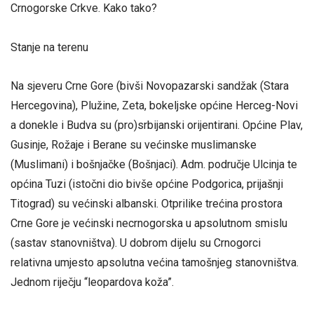
Crnogorske Crkve. Kako tako?
Stanje na terenu
Na sjeveru Crne Gore (bivši Novopazarski sandžak (Stara
Hercegovina), Plužine, Zeta, bokeljske općine Herceg-Novi
a donekle i Budva su (pro)srbijanski orijentirani. Općine Plav,
Gusinje, Rožaje i Berane su većinske muslimanske
(Muslimani) i bošnjačke (Bošnjaci). Adm. područje Ulcinja te
općina Tuzi (istočni dio bivše općine Podgorica, prijašnji
Titograd) su većinski albanski. Otprilike trećina prostora
Crne Gore je većinski necrnogorska u apsolutnom smislu
(sastav stanovništva). U dobrom dijelu su Crnogorci
relativna umjesto apsolutna većina tamošnjeg stanovništva.
Jednom riječju “leopardova koža”.