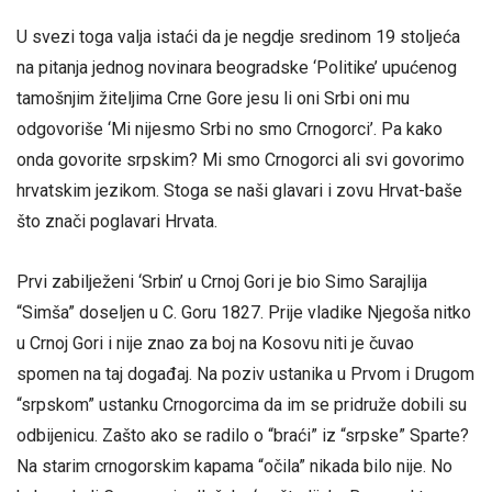
U svezi toga valja istaći da je negdje sredinom 19 stoljeća
na pitanja jednog novinara beogradske ‘Politike’ upućenog
tamošnjim žiteljima Crne Gore jesu li oni Srbi oni mu
odgovoriše ‘Mi nijesmo Srbi no smo Crnogorci’. Pa kako
onda govorite srpskim? Mi smo Crnogorci ali svi govorimo
hrvatskim jezikom. Stoga se naši glavari i zovu Hrvat-baše
što znači poglavari Hrvata.
Prvi zabilježeni ‘Srbin’ u Crnoj Gori je bio Simo Sarajlija
“Simša” doseljen u C. Goru 1827. Prije vladike Njegoša nitko
u Crnoj Gori i nije znao za boj na Kosovu niti je čuvao
spomen na taj događaj. Na poziv ustanika u Prvom i Drugom
“srpskom” ustanku Crnogorcima da im se pridruže dobili su
odbijenicu. Zašto ako se radilo o “braći” iz “srpske” Sparte?
Na starim crnogorskim kapama “očila” nikada bilo nije. No