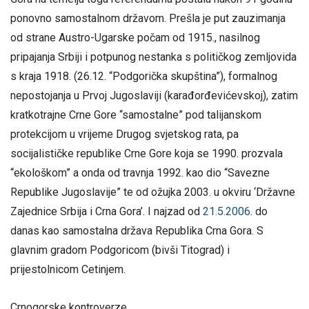
ponovno samostalnom državom. Prešla je put zauzimanja
od strane Austro-Ugarske počam od 1915., nasilnog
pripajanja Srbiji i potpunog nestanka s političkog zemljovida
s kraja 1918. (26.12. “Podgorička skupština”), formalnog
nepostojanja u Prvoj Jugoslaviji (karađorđevićevskoj), zatim
kratkotrajne Crne Gore “samostalne” pod talijanskom
protekcijom u vrijeme Drugog svjetskog rata, pa
socijalističke republike Crne Gore koja se 1990. prozvala
“ekološkom” a onda od travnja 1992. kao dio “Savezne
Republike Jugoslavije” te od ožujka 2003. u okviru ‘Državne
Zajednice Srbija i Crna Gora’. I najzad od
21.5.2006
. do
danas kao samostalna država Republika Crna Gora. S
glavnim gradom Podgoricom (bivši Titograd) i
prijestolnicom Cetinjem.
Crnogorske kontroverze