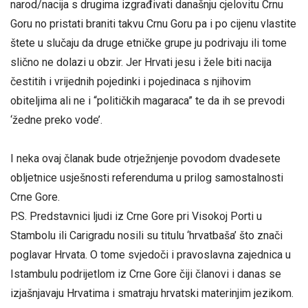
narod/nacija s drugima izgrađivati današnju cjelovitu Crnu
Goru no pristati braniti takvu Crnu Goru pa i po cijenu vlastite
štete u slučaju da druge etničke grupe ju podrivaju ili tome
slično ne dolazi u obzir. Jer Hrvati jesu i žele biti nacija
čestitih i vrijednih pojedinki i pojedinaca s njihovim
obiteljima ali ne i “političkih magaraca” te da ih se prevodi
‘žedne preko vode’.
I neka ovaj članak bude otrježnjenje povodom dvadesete
obljetnice usješnosti referenduma u prilog samostalnosti
Crne Gore.
P.S. Predstavnici ljudi iz Crne Gore pri Visokoj Porti u
Stambolu ili Carigradu nosili su titulu ‘hrvatbaša’ što znači
poglavar Hrvata. O tome svjedoči i pravoslavna zajednica u
Istambulu podrijetlom iz Crne Gore čiji članovi i danas se
izjašnjavaju Hrvatima i smatraju hrvatski materinjim jezikom.