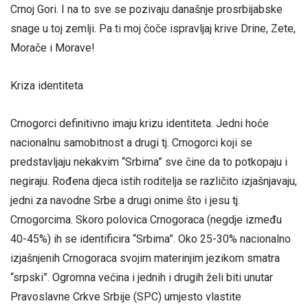
Crnoj Gori. I na to sve se pozivaju današnje prosrbijabske
snage u toj zemlji. Pa ti moj čoče ispravljaj krive Drine, Zete,
Morače i Morave!
Kriza identiteta
Crnogorci definitivno imaju krizu identiteta. Jedni hoće
nacionalnu samobitnost a drugi tj. Crnogorci koji se
predstavljaju nekakvim “Srbima” sve čine da to potkopaju i
negiraju. Rođena djeca istih roditelja se različito izjašnjavaju,
jedni za navodne Srbe a drugi onime što i jesu tj.
Crnogorcima. Skoro polovica Crnogoraca (negdje između
40-45%) ih se identificira “Srbima”. Oko 25-30% nacionalno
izjašnjenih Crnogoraca svojim materinjim jezikom smatra
“srpski”. Ogromna većina i jednih i drugih želi biti unutar
Pravoslavne Crkve Srbije (SPC) umjesto vlastite