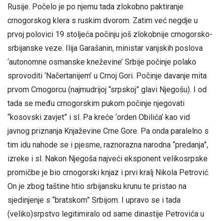
Rusije. Počelo je po njemu tada zlokobno paktiranje
crnogorskog klera s ruskim dvorom. Zatim već negdje u
prvoj polovici 19 stoljeća počinju još zlokobnije crnogorsko-
srbijanske veze. Ilija Garašanin, ministar vanjskih poslova
‘autonomne osmanske kneževine’ Srbije počinje polako
sprovoditi ‘Načertanijem’ u Crnoj Gori. Počinje davanje mita
prvom Crnogorcu (najmudrijoj “srpskoj” glavi Njegošu). I od
tada se među crnogorskim pukom počinje njegovati
“kosovski zavjet” i sl. Pa kreće ‘orden Obilića’ kao vid
javnog priznanja Knjaževine Crne Gore. Pa onda paralelno s
tim idu nahode se i pjesme, raznorazna narodna “predanja”,
izreke i sl. Nakon Njegoša najveći eksponent velikosrpske
promičbe je bio crnogorski knjaz i prvi kralj Nikola Petrović.
On je zbog taštine htio srbijansku krunu te pristao na
sjedinjenje s “bratskom” Srbijom. I upravo se i tada
(veliko)srpstvo legitimiralo od same dinastije Petrovića u