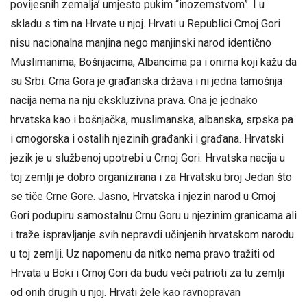
povijesnih zemalja’ umjesto pukim “inozemstvom”. I u
skladu s tim na Hrvate u njoj. Hrvati u Republici Crnoj Gori
nisu nacionalna manjina nego manjinski narod identično
Muslimanima, Bošnjacima, Albancima pa i onima koji kažu da
su Srbi. Crna Gora je građanska država i ni jedna tamošnja
nacija nema na nju ekskluzivna prava. Ona je jednako
hrvatska kao i bošnjačka, muslimanska, albanska, srpska pa
i crnogorska i ostalih njezinih građanki i građana. Hrvatski
jezik je u službenoj upotrebi u Crnoj Gori. Hrvatska nacija u
toj zemlji je dobro organizirana i za Hrvatsku broj Jedan što
se tiče Crne Gore. Jasno, Hrvatska i njezin narod u Crnoj
Gori podupiru samostalnu Crnu Goru u njezinim granicama ali
i traže ispravljanje svih nepravdi učinjenih hrvatskom narodu
u toj zemlji. Uz napomenu da nitko nema pravo tražiti od
Hrvata u Boki i Crnoj Gori da budu veći patrioti za tu zemlji
od onih drugih u njoj. Hrvati žele kao ravnopravan