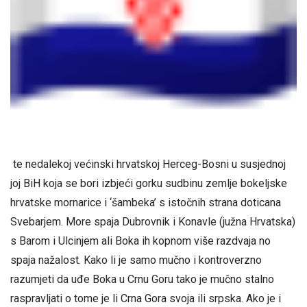
te nedalekoj većinski hrvatskoj Herceg-Bosni u susjednoj
joj BiH koja se bori izbjeći gorku sudbinu zemlje bokeljske
hrvatske mornarice i ‘šambeka’ s istočnih strana doticana
Svebarjem. More spaja Dubrovnik i Konavle (južna Hrvatska)
s Barom i Ulcinjem ali Boka ih kopnom više razdvaja no
spaja nažalost. Kako li je samo mučno i kontroverzno
razumjeti da uđe Boka u Crnu Goru tako je mučno stalno
raspravljati o tome je li Crna Gora svoja ili srpska. Ako je i