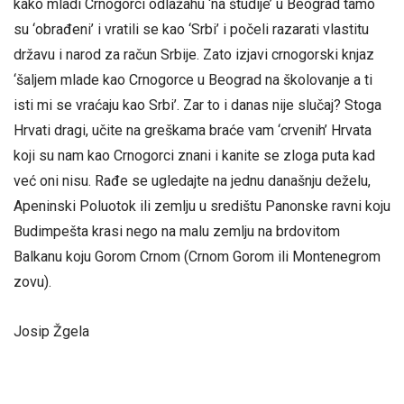
kako mladi Crnogorci odlažahu ‘na študije’ u Beograd tamo
su ‘obrađeni’ i vratili se kao ‘Srbi’ i počeli razarati vlastitu
državu i narod za račun Srbije. Zato izjavi crnogorski knjaz
‘šaljem mlade kao Crnogorce u Beograd na školovanje a ti
isti mi se vraćaju kao Srbi’. Zar to i danas nije slučaj? Stoga
Hrvati dragi, učite na greškama braće vam ‘crvenih’ Hrvata
koji su nam kao Crnogorci znani i kanite se zloga puta kad
već oni nisu. Rađe se ugledajte na jednu današnju deželu,
Apeninski Poluotok ili zemlju u središtu Panonske ravni koju
Budimpešta krasi nego na malu zemlju na brdovitom
Balkanu koju Gorom Crnom (Crnom Gorom ili Montenegrom
zovu).
Josip Žgela