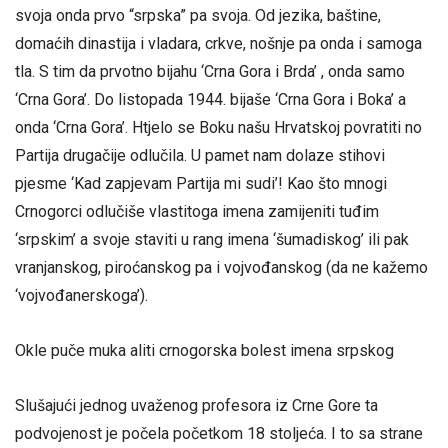
svoja onda prvo “srpska” pa svoja. Od jezika, baštine,
domaćih dinastija i vladara, crkve, nošnje pa onda i samoga
tla. S tim da prvotno bijahu ‘Crna Gora i Brda’ , onda samo
‘Crna Gora’. Do listopada 1944. bijaše ‘Crna Gora i Boka’ a
onda ‘Crna Gora’. Htjelo se Boku našu Hrvatskoj povratiti no
Partija drugačije odlučila. U pamet nam dolaze stihovi
pjesme ‘Kad zapjevam Partija mi sudi’! Kao što mnogi
Crnogorci odlučiše vlastitoga imena zamijeniti tuđim
‘srpskim’ a svoje staviti u rang imena ‘šumadiskog’ ili pak
vranjanskog, piroćanskog pa i vojvođanskog (da ne kažemo
‘vojvođanerskoga’).
Okle puče muka aliti crnogorska bolest imena srpskog
Slušajući jednog uvaženog profesora iz Crne Gore ta
podvojenost je počela početkom 18 stoljeća. I to sa strane