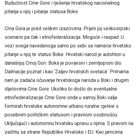
Budućnost Crne Gore i rješenje hrvatskog nacionalnog
pitanja u njoj i pitanje statusa Boke
Crna Gora je pred velikim izazovima. Prijeti joj velikosrpski
scenario pa čak i etnofederalizacija. Moguće i raspad. U
vezi svega navedenoga samo po sebi se nameće hrvatsko
pitanje u njoj te status Boke. Hrvatski narod je autohton u
današnjoj Crnoj Gori. Boka je povijesni i zemljopisni dio
Dalmacije poznat i kao ‘Zaljev hrvatskih svetaca’. Primarna
nam je zadaća očuvanje hrvatskoga naroda u Boki i drugim
dijelovima Crne Gore. Ukoliko bi došlo do eventualne
etnofederalizacije Crne Gore onda u samoj Boki valja
formirati hrvatske autonomne urbano-ruralne cjeline s
posebnim političkim statusom i pravnom osobnošću.
Uključujući i autonomnu hrvatsku upravu u njima. S pravom na
zaštitu sa strane Republike Hrvatske i EU. Kao jamcima