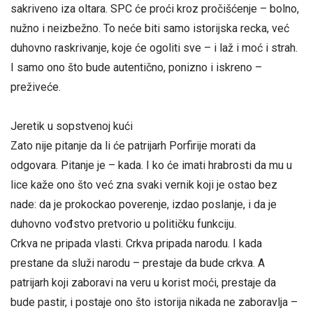
sakriveno iza oltara. SPC će proći kroz pročišćenje – bolno,
nužno i neizbežno. To neće biti samo istorijska recka, već
duhovno raskrivanje, koje će ogoliti sve – i laž i moć i strah.
I samo ono što bude autentično, ponizno i iskreno –
preživeće.
Jeretik u sopstvenoj kući
Zato nije pitanje da li će patrijarh Porfirije morati da
odgovara. Pitanje je – kada. I ko će imati hrabrosti da mu u
lice kaže ono što već zna svaki vernik koji je ostao bez
nade: da je prokockao poverenje, izdao poslanje, i da je
duhovno vođstvo pretvorio u političku funkciju.
Crkva ne pripada vlasti. Crkva pripada narodu. I kada
prestane da služi narodu – prestaje da bude crkva. A
patrijarh koji zaboravi na veru u korist moći, prestaje da
bude pastir, i postaje ono što istorija nikada ne zaboravlja –