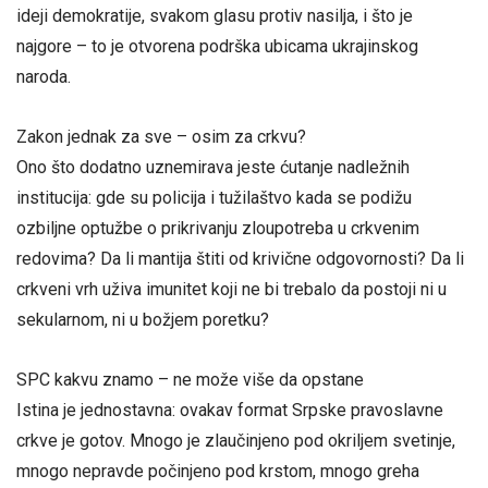
ideji demokratije, svakom glasu protiv nasilja, i što je
najgore – to je otvorena podrška ubicama ukrajinskog
naroda.
Zakon jednak za sve – osim za crkvu?
Ono što dodatno uznemirava jeste ćutanje nadležnih
institucija: gde su policija i tužilaštvo kada se podižu
ozbiljne optužbe o prikrivanju zloupotreba u crkvenim
redovima? Da li mantija štiti od krivične odgovornosti? Da li
crkveni vrh uživa imunitet koji ne bi trebalo da postoji ni u
sekularnom, ni u božjem poretku?
SPC kakvu znamo – ne može više da opstane
Istina je jednostavna: ovakav format Srpske pravoslavne
crkve je gotov. Mnogo je zlaučinjeno pod okriljem svetinje,
mnogo nepravde počinjeno pod krstom, mnogo greha