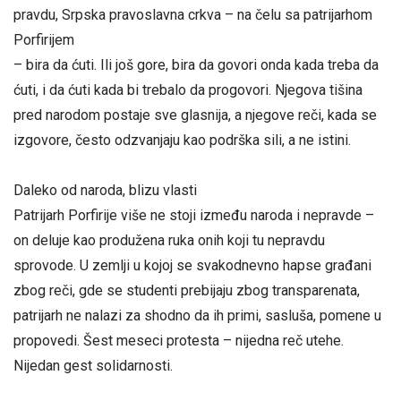
pravdu, Srpska pravoslavna crkva – na čelu sa patrijarhom
Porfirijem
– bira da ćuti. Ili još gore, bira da govori onda kada treba da
ćuti, i da ćuti kada bi trebalo da progovori. Njegova tišina
pred narodom postaje sve glasnija, a njegove reči, kada se
izgovore, često odzvanjaju kao podrška sili, a ne istini.
Daleko od naroda, blizu vlasti
Patrijarh Porfirije više ne stoji između naroda i nepravde –
on deluje kao produžena ruka onih koji tu nepravdu
sprovode. U zemlji u kojoj se svakodnevno hapse građani
zbog reči, gde se studenti prebijaju zbog transparenata,
patrijarh ne nalazi za shodno da ih primi, sasluša, pomene u
propovedi. Šest meseci protesta – nijedna reč utehe.
Nijedan gest solidarnosti.