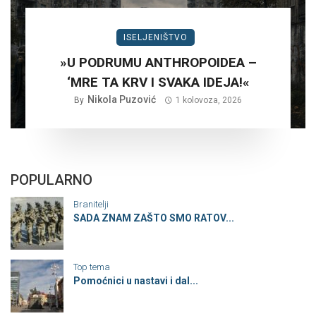
ISELJENIŠTVO
»U PODRUMU ANTHROPOIDEA –
‘MRE TA KRV I SVAKA IDEJA!«
Nikola Puzović
By
1 kolovoza, 2026
POPULARNO
Branitelji
SADA ZNAM ZAŠTO SMO RATOV...
Top tema
Pomoćnici u nastavi i dal...