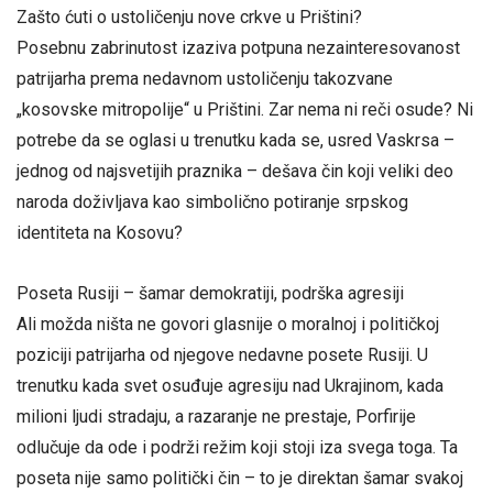
Zašto ćuti o ustoličenju nove crkve u Prištini?
Posebnu zabrinutost izaziva potpuna nezainteresovanost
patrijarha prema nedavnom ustoličenju takozvane
„kosovske mitropolije“ u Prištini. Zar nema ni reči osude? Ni
potrebe da se oglasi u trenutku kada se, usred Vaskrsa –
jednog od najsvetijih praznika – dešava čin koji veliki deo
naroda doživljava kao simbolično potiranje srpskog
identiteta na Kosovu?
Poseta Rusiji – šamar demokratiji, podrška agresiji
Ali možda ništa ne govori glasnije o moralnoj i političkoj
poziciji patrijarha od njegove nedavne posete Rusiji. U
trenutku kada svet osuđuje agresiju nad Ukrajinom, kada
milioni ljudi stradaju, a razaranje ne prestaje, Porfirije
odlučuje da ode i podrži režim koji stoji iza svega toga. Ta
poseta nije samo politički čin – to je direktan šamar svakoj