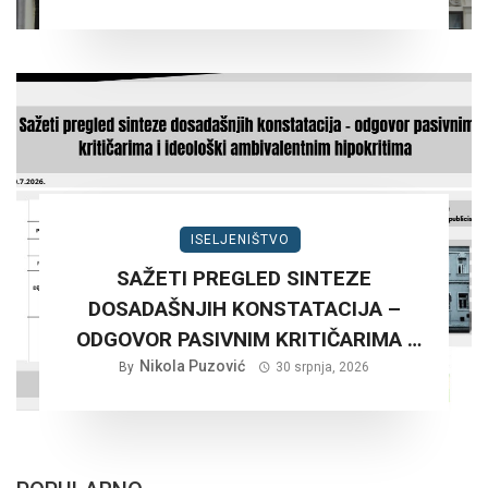
ISELJENIŠTVO
SAŽETI PREGLED SINTEZE
DOSADAŠNJIH KONSTATACIJA –
ODGOVOR PASIVNIM KRITIČARIMA I
IDEOLOŠKI AMBIVALENTNIM
Nikola Puzović
By
30 srpnja, 2026
HIPOKRITIMA….