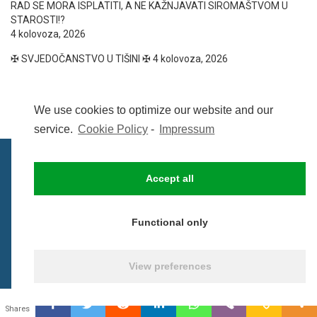
RAD SE MORA ISPLATITI, A NE KAŽNJAVATI SIROMAŠTVOM U
STAROSTI!?
4 kolovoza, 2026
✠ SVJEDOČANSTVO U TIŠINI ✠
4 kolovoza, 2026
We use cookies to optimize our website and our
service.
Cookie Policy
-
Impressum
Accept all
IMPRESSUM
UVIJETI KORIŠTENJA
COOKIE POLICY (EU)
Functional only
© BezCenzure 2017 - Izradio i održava
Inpendio
View preferences
0
Shares