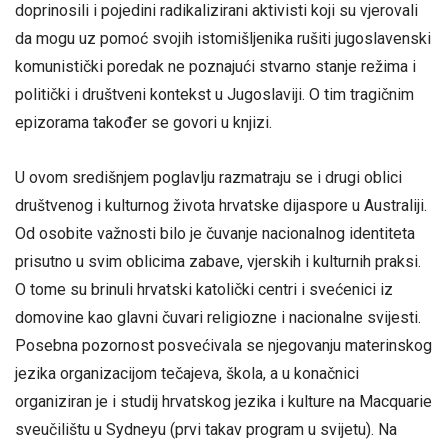
doprinosili i pojedini radikalizirani aktivisti koji su vjerovali
da mogu uz pomoć svojih istomišljenika rušiti jugoslavenski
komunistički poredak ne poznajući stvarno stanje režima i
politički i društveni kontekst u Jugoslaviji. O tim tragičnim
epizorama također se govori u knjizi.
U ovom središnjem poglavlju razmatraju se i drugi oblici
društvenog i kulturnog života hrvatske dijaspore u Australiji.
Od osobite važnosti bilo je čuvanje nacionalnog identiteta
prisutno u svim oblicima zabave, vjerskih i kulturnih praksi.
O tome su brinuli hrvatski katolički centri i svećenici iz
domovine kao glavni čuvari religiozne i nacionalne svijesti.
Posebna pozornost posvećivala se njegovanju materinskog
jezika organizacijom tečajeva, škola, a u konačnici
organiziran je i studij hrvatskog jezika i kulture na Macquarie
sveučilištu u Sydneyu (prvi takav program u svijetu). Na