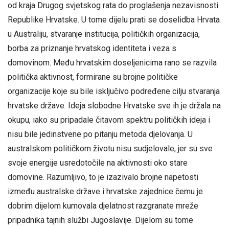
od kraja Drugog svjetskog rata do proglašenja nezavisnosti
Republike Hrvatske. U tome dijelu prati se doselidba Hrvata
u Australiju, stvaranje institucija, političkih organizacija,
borba za priznanje hrvatskog identiteta i veza s
domovinom. Među hrvatskim doseljenicima rano se razvila
politička aktivnost, formirane su brojne političke
organizacije koje su bile isključivo podređene cilju stvaranja
hrvatske države. Ideja slobodne Hrvatske sve ih je držala na
okupu, iako su pripadale čitavom spektru političkih ideja i
nisu bile jedinstvene po pitanju metoda djelovanja. U
australskom političkom životu nisu sudjelovale, jer su sve
svoje energije usredotočile na aktivnosti oko stare
domovine. Razumljivo, to je izazivalo brojne napetosti
između australske države i hrvatske zajednice čemu je
dobrim dijelom kumovala djelatnost razgranate mreže
pripadnika tajnih službi Jugoslavije. Dijelom su tome