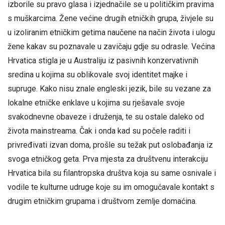
izborile su pravo glasa i izjednačile se u političkim pravima
s muškarcima. Žene većine drugih etničkih grupa, živjele su
u izoliranim etničkim getima naučene na način života i ulogu
žene kakav su poznavale u zavičaju gdje su odrasle. Većina
Hrvatica stigla je u Australiju iz pasivnih konzervativnih
sredina u kojima su oblikovale svoj identitet majke i
supruge. Kako nisu znale engleski jezik, bile su vezane za
lokalne etničke enklave u kojima su rješavale svoje
svakodnevne obaveze i druženja, te su ostale daleko od
života mainstreama. Čak i onda kad su počele raditi i
privređivati izvan doma, prošle su težak put oslobađanja iz
svoga etničkog geta. Prva mjesta za društvenu interakciju
Hrvatica bila su filantropska društva koja su same osnivale i
vodile te kulturne udruge koje su im omogućavale kontakt s
drugim etničkim grupama i društvom zemlje domaćina.