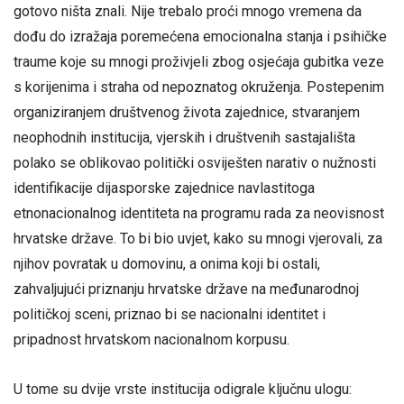
gotovo ništa znali. Nije trebalo proći mnogo vremena da
dođu do izražaja poremećena emocionalna stanja i psihičke
traume koje su mnogi proživjeli zbog osjećaja gubitka veze
s korijenima i straha od nepoznatog okruženja. Postepenim
organiziranjem društvenog života zajednice, stvaranjem
neophodnih institucija, vjerskih i društvenih sastajališta
polako se oblikovao politički osviješten narativ o nužnosti
identifikacije dijasporske zajednice navlastitoga
etnonacionalnog identiteta na programu rada za neovisnost
hrvatske države. To bi bio uvjet, kako su mnogi vjerovali, za
njihov povratak u domovinu, a onima koji bi ostali,
zahvaljujući priznanju hrvatske države na međunarodnoj
političkoj sceni, priznao bi se nacionalni identitet i
pripadnost hrvatskom nacionalnom korpusu.
U tome su dvije vrste institucija odigrale ključnu ulogu: