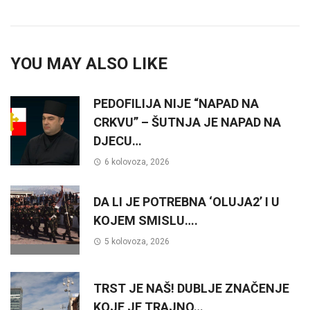
YOU MAY ALSO LIKE
PEDOFILIJA NIJE “NAPAD NA
CRKVU” – ŠUTNJA JE NAPAD NA
DJECU…
6 kolovoza, 2026
DA LI JE POTREBNA ‘OLUJA2’ I U
KOJEM SMISLU….
5 kolovoza, 2026
TRST JE NAŠ! DUBLJE ZNAČENJE
KOJE JE TRAJNO…