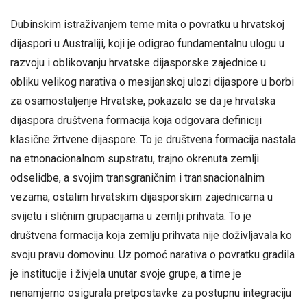
Dubinskim istraživanjem teme mita o povratku u hrvatskoj
dijaspori u Australiji, koji je odigrao fundamentalnu ulogu u
razvoju i oblikovanju hrvatske dijasporske zajednice u
obliku velikog narativa o mesijanskoj ulozi dijaspore u borbi
za osamostaljenje Hrvatske, pokazalo se da je hrvatska
dijaspora društvena formacija koja odgovara definiciji
klasične žrtvene dijaspore. To je društvena formacija nastala
na etnonacionalnom supstratu, trajno okrenuta zemlji
odselidbe, a svojim transgraničnim i transnacionalnim
vezama, ostalim hrvatskim dijasporskim zajednicama u
svijetu i sličnim grupacijama u zemlji prihvata. To je
društvena formacija koja zemlju prihvata nije doživljavala ko
svoju pravu domovinu. Uz pomoć narativa o povratku gradila
je institucije i živjela unutar svoje grupe, a time je
nenamjerno osigurala pretpostavke za postupnu integraciju