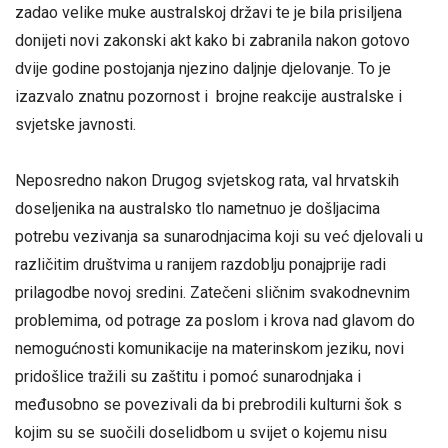
zadao velike muke australskoj državi te je bila prisiljena
donijeti novi zakonski akt kako bi zabranila nakon gotovo
dvije godine postojanja njezino daljnje djelovanje. To je
izazvalo znatnu pozornost i brojne reakcije australske i
svjetske javnosti.
Neposredno nakon Drugog svjetskog rata, val hrvatskih
doseljenika na australsko tlo nametnuo je došljacima
potrebu vezivanja sa sunarodnjacima koji su već djelovali u
različitim društvima u ranijem razdoblju ponajprije radi
prilagodbe novoj sredini. Zatečeni sličnim svakodnevnim
problemima, od potrage za poslom i krova nad glavom do
nemogućnosti komunikacije na materinskom jeziku, novi
pridošlice tražili su zaštitu i pomoć sunarodnjaka i
međusobno se povezivali da bi prebrodili kulturni šok s
kojim su se suočili doselidbom u svijet o kojemu nisu