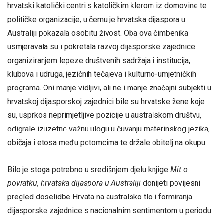
hrvatski katolički centri s katoličkim klerom iz domovine te
političke organizacije, u čemu je hrvatska dijaspora u
Australiji pokazala osobitu živost. Oba ova čimbenika
usmjeravala su i pokretala razvoj dijasporske zajednice
organiziranjem lepeze društvenih sadržaja i institucija,
klubova i udruga, jezičnih tečajeva i kulturno-umjetničkih
programa. Oni manje vidljivi, ali ne i manje značajni subjekti u
hrvatskoj dijasporskoj zajednici bile su hrvatske žene koje
su, usprkos neprimjetljive pozicije u australskom društvu,
odigrale izuzetno važnu ulogu u čuvanju materinskog jezika,
običaja i etosa među potomcima te držale obitelj na okupu.
Bilo je stoga potrebno u središnjem djelu knjige
Mit o
povratku, hrvatska dijaspora u Australiji
donijeti povijesni
pregled doselidbe Hrvata na australsko tlo i formiranja
dijasporske zajednice s nacionalnim sentimentom u periodu