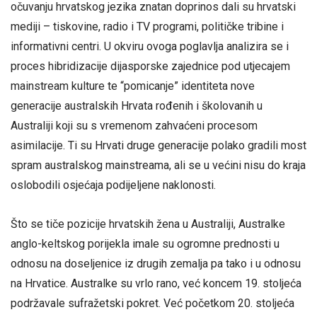
očuvanju hrvatskog jezika znatan doprinos dali su hrvatski
mediji – tiskovine, radio i TV programi, političke tribine i
informativni centri. U okviru ovoga poglavlja analizira se i
proces hibridizacije dijasporske zajednice pod utjecajem
mainstream kulture te “pomicanje” identiteta nove
generacije australskih Hrvata rođenih i školovanih u
Australiji koji su s vremenom zahvaćeni procesom
asimilacije. Ti su Hrvati druge generacije polako gradili most
spram australskog mainstreama, ali se u većini nisu do kraja
oslobodili osjećaja podijeljene naklonosti.
Što se tiče pozicije hrvatskih žena u Australiji, Australke
anglo-keltskog porijekla imale su ogromne prednosti u
odnosu na doseljenice iz drugih zemalja pa tako i u odnosu
na Hrvatice. Australke su vrlo rano, već koncem 19. stoljeća
podržavale sufražetski pokret. Već početkom 20. stoljeća