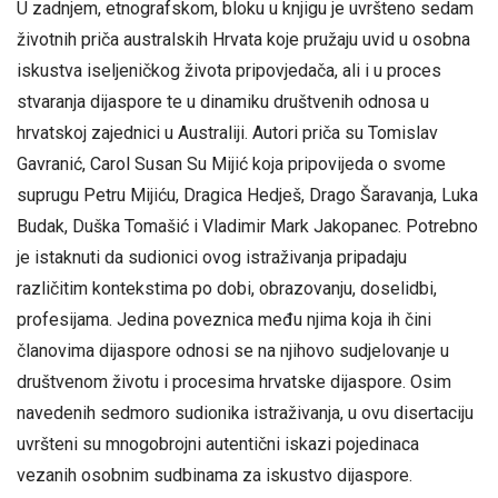
U zadnjem, etnografskom, bloku u knjigu je uvršteno sedam
životnih priča australskih Hrvata koje pružaju uvid u osobna
iskustva iseljeničkog života pripovjedača, ali i u proces
stvaranja dijaspore te u dinamiku društvenih odnosa u
hrvatskoj zajednici u Australiji. Autori priča su Tomislav
Gavranić, Carol Susan Su Mijić koja pripovijeda o svome
suprugu Petru Mijiću, Dragica Hedješ, Drago Šaravanja, Luka
Budak, Duška Tomašić i Vladimir Mark Jakopanec. Potrebno
je istaknuti da sudionici ovog istraživanja pripadaju
različitim kontekstima po dobi, obrazovanju, doselidbi,
profesijama. Jedina poveznica među njima koja ih čini
članovima dijaspore odnosi se na njihovo sudjelovanje u
društvenom životu i procesima hrvatske dijaspore. Osim
navedenih sedmoro sudionika istraživanja, u ovu disertaciju
uvršteni su mnogobrojni autentični iskazi pojedinaca
vezanih osobnim sudbinama za iskustvo dijaspore.