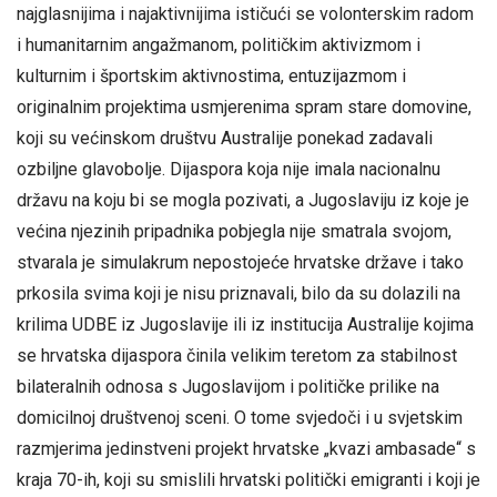
najglasnijima i najaktivnijima ističući se volonterskim radom
i humanitarnim angažmanom, političkim aktivizmom i
kulturnim i športskim aktivnostima, entuzijazmom i
originalnim projektima usmjerenima spram stare domovine,
koji su većinskom društvu Australije ponekad zadavali
ozbiljne glavobolje. Dijaspora koja nije imala nacionalnu
državu na koju bi se mogla pozivati, a Jugoslaviju iz koje je
većina njezinih pripadnika pobjegla nije smatrala svojom,
stvarala je simulakrum nepostojeće hrvatske države i tako
prkosila svima koji je nisu priznavali, bilo da su dolazili na
krilima UDBE iz Jugoslavije ili iz institucija Australije kojima
se hrvatska dijaspora činila velikim teretom za stabilnost
bilateralnih odnosa s Jugoslavijom i političke prilike na
domicilnoj društvenoj sceni. O tome svjedoči i u svjetskim
razmjerima jedinstveni projekt hrvatske „kvazi ambasade“ s
kraja 70-ih, koji su smislili hrvatski politički emigranti i koji je