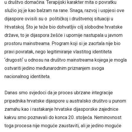
u društvo domaćina. Terapijski karakter mita o povratku
služio joj je kao balzam na rane. Snaga, razvoj i uspjesi ove
dijaspore ovisili su o političkoj i društvenoj situaciji u
Hrvatskoj. Što je teže bio dohvatljiv cilj slobodne hrvatske
države, to je dijaspora žešće i upornije nastupala u javnom
prostoru mainstreama. Program koji si je zacrtala nije bio
pravi povratak, nego legitimiranje vlastitog identiteta
ʼdrugostiʼ u odnosu na društvo mainstreama kojega je mogla
ostvariti jedino međunarodnim priznanjem svoga
nacionalnog identiteta.
Danas smo svjedoci da je proces ubrzane integracije
pripadnika hrvatske dijaspore u australsko društvo u punom
zamahu kao i rastakanje hrvatske dijasporske zajednice
kakvu smo poznavali do konca 20. stoljeća. Neminovnost
toga procesa nije moguće zaustaviti, ali je jedino moguće