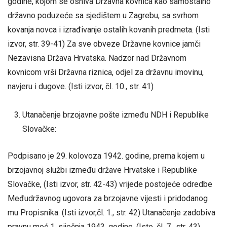
godine, kojom se osniva Državna kovnica kao samostalno
državno poduzeće sa sjedištem u Zagrebu, sa svrhom
kovanja novca i izrađivanje ostalih kovanih predmeta. (Isti
izvor, str. 39-41) Za sve obveze Državne kovnice jamči
Nezavisna Država Hrvatska. Nadzor nad Državnom
kovnicom vrši Državna riznica, odjel za državnu imovinu,
navjeru i dugove. (Isti izvor, čl. 10., str. 41)
Utanačenje brzojavne pošte između NDH i Republike
Slovačke:
Podpisano je 29. kolovoza 1942. godine, prema kojem u
brzojavnoj službi između države Hrvatske i Republike
Slovačke, (Isti izvor, str. 42-43) vrijede postojeće odredbe
Međudržavnog ugovora za brzojavne vijesti i pridodanog
mu Propisnika. (Isti izvor,čl. 1., str. 42) Utanačenje zadobiva
pravnu moć 1. siječnja 1943. godine. (Isto, čl. 7., str. 43)