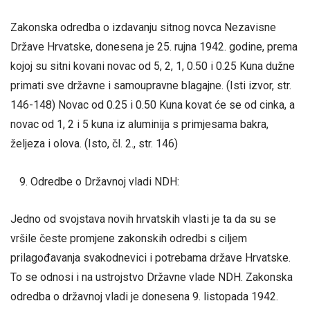
Zakonska odredba o izdavanju sitnog novca Nezavisne
Države Hrvatske, donesena je 25. rujna 1942. godine, prema
kojoj su sitni kovani novac od 5, 2, 1, 0.50 i 0.25 Kuna dužne
primati sve državne i samoupravne blagajne. (Isti izvor, str.
146-148) Novac od 0.25 i 0.50 Kuna kovat će se od cinka, a
novac od 1, 2 i 5 kuna iz aluminija s primjesama bakra,
željeza i olova. (Isto, čl. 2., str. 146)
Odredbe o Državnoj vladi NDH:
Jedno od svojstava novih hrvatskih vlasti je ta da su se
vršile česte promjene zakonskih odredbi s ciljem
prilagođavanja svakodnevici i potrebama države Hrvatske.
To se odnosi i na ustrojstvo Državne vlade NDH. Zakonska
odredba o državnoj vladi je donesena 9. listopada 1942.