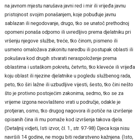
na javnom mjestu narušava javni red i mir ili vrijeđa javnu
pristojnost svojim ponašanjem, koje pobuđuje javnu
sablazan ili negodovanje, drugo, tko se unatoč prethodnoj
opomeni ponaša odporno ili uvredljivo prema djelatniku pri
vršenju njegove službe, treće, tko činom, pismeno ili
usmeno omaložava zakonitu naredbu ili postupak oblasti ili
pokušava kod drugih stvarati neraspoloženje prema
oblastima i ustaškom pokretu, četvrto, tko kleveće ili vrijeđa
koju oblast ili njezine djelatnike u pogledu službenog rada,
peto, tko širi lažne ili uzbudljive vijesti, šesto, tko čini nešto
što je protivno postojećim zakonima, sedmo, tko se za
vrijeme izgona neovlašteno vrati u područje, odakle je
protjeran, osmo, tko drugog nagovora ili potiče na izvršenje
opisanih čina ili mu pomaže kod izvršenja takova djela.
(Detaljnij vidjeti, Isti izvor, čl. 1., str. 97-98) Djeca koja nisu
navršili 14 godine, ne mogu biti redarstveno kažnjena. (Isto,