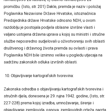
promičbu. (Isto, str. 201) Dakle, premda je naziv i položaj
Poglavnika Nezavisne Države Hrvatske, istoznačnica
Predsjednika države Hrvatske odnosno NDH, u ovom
razdoblju je postojala podjela oblasne izvršne vlasti i
valjano ustojena državna uprava u kojoj su ministri i stručne
službe neposredno sudjelovali u oživotvorenju svih oblasti
društvenog i državnog života premda su ovlasti i prava
Poglavnika NDH bile iznimno velike u pogledu utjecaja na
sadržinu zakonskih odluka izvršnih oblasti.
Objavljivanje kartografskih tvorevina:
Zakonska odredba o objavljivanju kartografskih tvorevina i
stručnih djela, donesena je 29. rujna 1942. godine, (Isto, str.
227-228) prema kojoj izradba, umnožavanje, širenje i
objavljivanje zemljovida, osnova, zemljovidnih crteža, nacrta