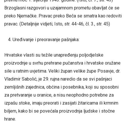
Brzoglasni razgovori u uzajamnom prometu obavljat će se
preko Njemačke. Pravac preko Beča se smatra kao redoviti
pravac. (Detaljnije vidjeti; Isto, str. 44-46, čl. 3., str. 45)
Uređivanje i preoravanje pašnjaka:
Hrvatske vlasti su težile unapređenju poljodjelske
proizvodnje u svrhu prehrane pučanstva i hrvatske oružane
sile u ratnim uvjetima. Veliki župan velike župe Posavje, dr.
Vladimir Sabolić, je 29. rujna naredio da se svi pašnjaci
zemljišnih zajednica, obćina i posebnika, koji su sposobni
za pretvaranje u oranice, a nisu neophodno potrebne za
izpašu stoke, imaju preorati i zasijati žitaricama ili krmnim
biljem, kako bi se povećala proizvodnja ljudske i stočne
hrane.