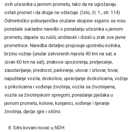
svih učesnika u javnom prometu, tako da ne ugrožavaju
ostali promet i da druge ne oštećuje. (Isto, čl. 1., str. 114)
Odmetničko-pobunjeničke oružane skupine sigurno se nisu
ponašale sukladno naredbi o ponašanju učesnika u javnom
prometu, dapače su rušili, uništavali i dizali u zrak sve javne
prometnice. Naredba detaljno propisuje upotrebu kolnika,
brzinu vožnje (unutar zatvorenih mjesta 40 km na sat, a
izvan 60 km na sat), znakove upozorenja, pretjecanje,
zaustavljanje, prednost, parkiranje, utovar i iztovar, tovar,
napuštanje vozila, dvokolice, upravljanje dvokolicama, vožnja
s prikolicama i vođenje životinja, vozila sa životinjama,
vozila sa životinjskom spregom, ponašanje pješaka u
javnom prometu, kolone, konjanici, vođenje i tjeranje
životinja, dječje igre i slično.
Sitni kovani novac u NDH: