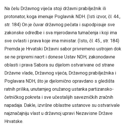
Na čelu Državnog vijeća stoji državni prabilježnik ili
protonator, koga imenuje Poglavnik NDH. (Isti izvor, čl. 44.,
str. 184) On je čuvar državnog pečata i supodpisuje sve
zakonske odredbe i sva mjerodavna tumačenja i koji ima
sve ovlasti i prava koje ima ministar. (Isto, čl. 45., str. 184)
Premda je Hrvatski Državni sabor privremeno ustrojen dok
se ne pripremi nacrt i donese Ustav NDH, zakonodavne
oblasti i prava Sabora su dijelom ostvarivane od strane
Državne vlade, Državnog vijeća, Državnog prabilježnika i
Poglavara NDH, što je djelomično opravdano s gledišta
ratnih prilika, unutarnjeg oružanog ustanka partizansko-
četničkog pokreta i sve učestalijih savezničkih zračnih
napadaja. Dakle, izvršne oblastne ustanove su ostvarivale
najznačajniju vlast u državnoj upravi Nezavisne Države
Hrvatske.