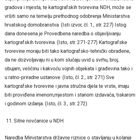
gradova i mjesta, te kartografskih tvorevina NDH, može se
vršiti samo na temelju prethodnog odobrenja Ministarstva
hrvatskog domobranstva. (Isti izvor, čl. 1., str. 227) Istog
dana donesena je Provedbena naredba o objavljivanju
kartografskih tvorevina. (Isto, str. 271-277) Kartografske
tvorevine moraju biti tako kartografsko-tehnički obrađene,
da ne dozvoljavaju ni u kom slučaju uvid u svrhu, broj,
obujam, veličinu i kakvoću vojnih objekata i građevina tako i
u ratno-priradne ustanove. (Isto, čl. 2., str. 271) Sve
kartografske tvorevine i javna stručna djela te vrste, imaju
biti proviđena imenom,mjestom i stanom izdavača, tiskarom
i godinom izdanja. (Isto, čl. 3., str. 272)
Sitne novčanice u NDH:
Naredba Ministarstva državne riznice o stavljanju u kolanje