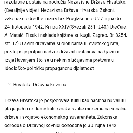
razglasne postaje na području Nezavisne Države Hrvatske.
(Detaljnije vidjeti; Nezavisna Država Hrvatska: Zakoni,
zakonske odredbe i naredbe. Proglašene od 27. rujna do
24. listopada 1942. Knjiga XXIV.(Svezak 231.-240.) Uređuje:
A. Mataić. Tisak i naklada knjižare st. kugli, Zagreb, Br. 3254,
str. 12) U svim državama sudionicama II. svjetskog rata,
postojao je potpun nadzor državnih ustanova nad javnim
izvještavanjem što se u nekim slučajevima pretvara u
ideološko-političku propagandnu djelatnost.
Hrvatska Državna kovnica:
Država Hrvatska je posjedovala Kunu kao nacionalnu valutu
što je jedna od temeljnih oznaka svake moderne nacionalne
države i svojstvo ekonomskog suvereniteta. Zakonska
odredba o Državnoj kovnici donesena je 30. rujna 1942.