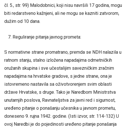
čl. 5., str. 99) Malodobnici, koji nisu navršili 17 godina, mogu
biti redarstveno kažnjeni, ali ne mogu se kazniti zatvorom,
dužim od 10 dana.
Reguliranje pitanja javnog prometa:
S normativne strane promatrano, premda se NDH nalazila u
ratnom stanju, stalno izložena napadajima odmetničkih
oružanih skupina i sve učestalijim savezničkim zračnim
napadajima na hrvatske gradove, s jedne strane, ona je
istovremeno nastavila sa oživotvorenjem svim oblasti
države Hrvatske, s druge. Tako je Naredbom Ministrstva
unutarnjih poslova, Ravnateljstva za javni red i sigurnost,
uređeno pitanje o ponašanju učesnika u javnom prometu,
doneseno 9. rujna 1942. godine. (Isti izvor, str. 114-132) U
ovoj Naredbi je do pojedinosti uređeno pitanje ponašanja