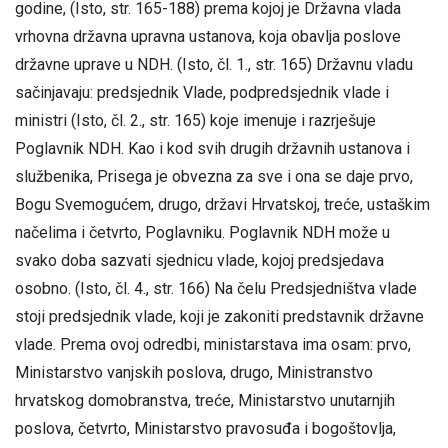
godine, (Isto, str. 165-188) prema kojoj je Državna vlada
vrhovna državna upravna ustanova, koja obavlja poslove
državne uprave u NDH. (Isto, čl. 1., str. 165) Državnu vladu
sačinjavaju: predsjednik Vlade, podpredsjednik vlade i
ministri (Isto, čl. 2., str. 165) koje imenuje i razrješuje
Poglavnik NDH. Kao i kod svih drugih državnih ustanova i
službenika, Prisega je obvezna za sve i ona se daje prvo,
Bogu Svemogućem, drugo, državi Hrvatskoj, treće, ustaškim
načelima i četvrto, Poglavniku. Poglavnik NDH može u
svako doba sazvati sjednicu vlade, kojoj predsjedava
osobno. (Isto, čl. 4., str. 166) Na čelu Predsjedništva vlade
stoji predsjednik vlade, koji je zakoniti predstavnik državne
vlade. Prema ovoj odredbi, ministarstava ima osam: prvo,
Ministarstvo vanjskih poslova, drugo, Ministranstvo
hrvatskog domobranstva, treće, Ministarstvo unutarnjih
poslova, četvrto, Ministarstvo pravosuđa i bogoštovlja,